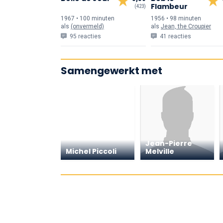
Flambeur
(423)
1967 • 100 min
uten
1956 • 98 min
uten
als
(onvermeld)
als
Jean, the Croupier
95 reacties
41 reacties
Samengewerkt met
Jean-Pierre
Michel Piccoli
Melville