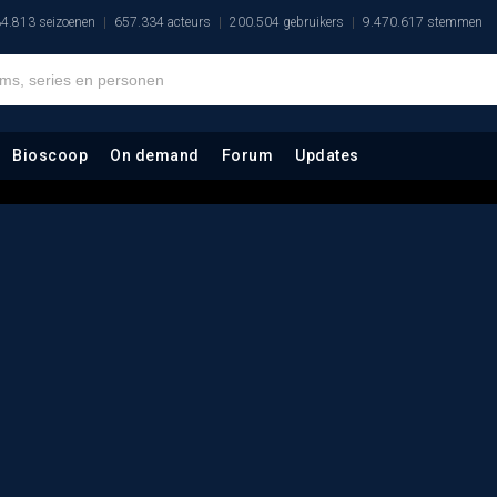
4.813 seizoenen
657.334 acteurs
200.504 gebruikers
9.470.617 stemmen
Bioscoop
On demand
Forum
Updates