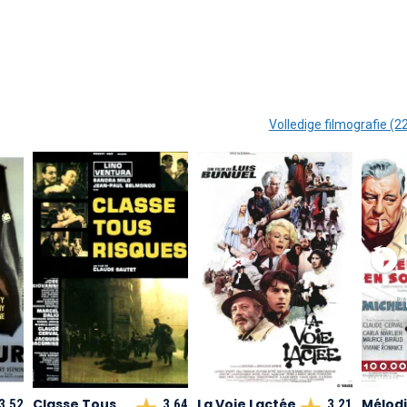
Volledige filmografie (2
Classe Tous
La Voie Lactée
Mélodi
3,52
3,64
3,21