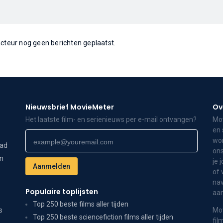
 acteur nog geen berichten geplaatst.
Nieuwsbrief MovieMeter
Ov
Het laatste film- en serienieuws per e-mail ontvangen?
Mov
en 
wor
dad
ons
on
je 
of 
nav
Populaire toplijsten
aa
Top 250 beste films aller tijden
s
Mov
Top 250 beste sciencefiction films aller tijden
fil