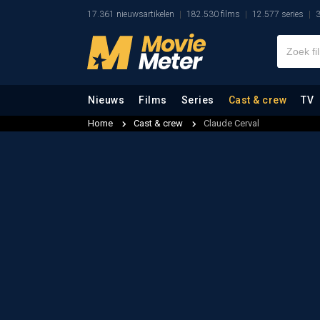
17.361 nieuwsartikelen
182.530 films
12.577 series
3
Nieuws
Films
Series
Cast & crew
TV
Home
Cast & crew
Claude Cerval