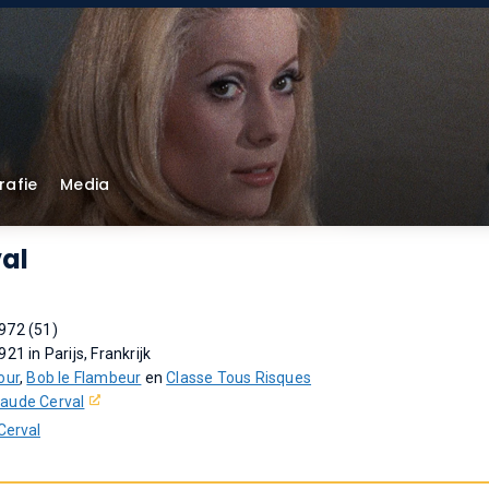
rafie
Media
al
972 (51)
21 in Parijs, Frankrijk
our
,
Bob le Flambeur
en
Classe Tous Risques
laude Cerval
Cerval