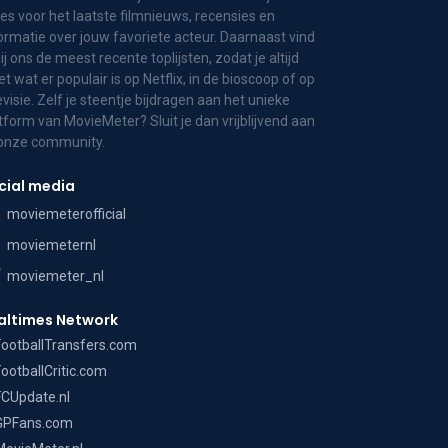
es voor het laatste filmnieuws, recensies en
ormatie over jouw favoriete acteur. Daarnaast vind
bij ons de meest recente toplijsten, zodat je altijd
t wat er populair is op Netflix, in de bioscoop of op
evisie. Zelf je steentje bijdragen aan het unieke
tform van MovieMeter? Sluit je dan vrijblijvend aan
 onze community.
cial media
moviemeterofficial
moviemeternl
moviemeter_nl
altimes Network
FootballTransfers.com
FootballCritic.com
FCUpdate.nl
GPFans.com