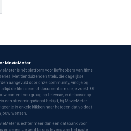
er MovieMeter
ieMeter is hét platform voor liefhebbers van films
series. Met tienduizenden titels, die dagelijkse
den aangevuld door onze community, vind je bij
 altijd de film, serie of documentaire die je zoekt. Of
jouw content nou graag op televisie, in de bioscoop
via een streamingsdienst bekijkt, bij MovieMeter
igeer je in enkele klikken naar hetgeen dat voldoet
n jouw wensen.
ieMeter is echter meer dan een databank voor
ms en series. Je bent bij ons tevens aan het juiste