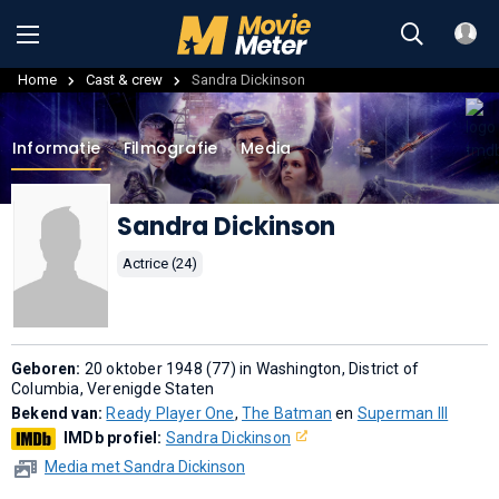
Home
Cast & crew
Sandra Dickinson
Informatie
Filmografie
Media
Sandra Dickinson
Actrice (24)
Geboren:
20 oktober 1948 (77) in Washington, District of
Columbia, Verenigde Staten
Bekend van:
Ready Player One
,
The Batman
en
Superman III
IMDb profiel:
Sandra Dickinson
Media met Sandra Dickinson