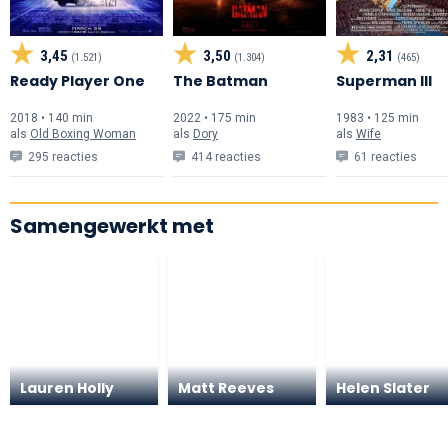
3,45
3,50
2,31
(1.521)
(1.304)
(465)
Ready Player One
The Batman
Superman III
2018 • 140 min
2022 • 175 min
1983 • 125 min
als
Old Boxing Woman
als
Dory
als
Wife
295 reacties
414 reacties
61 reacties
Samengewerkt met
Lauren Holly
Matt Reeves
Helen Slater