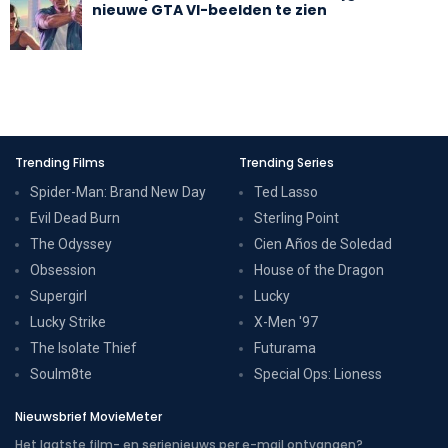
nieuwe GTA VI-beelden te zien
Trending Films
Trending Series
Spider-Man: Brand New Day
Ted Lasso
Evil Dead Burn
Sterling Point
The Odyssey
Cien Años de Soledad
Obsession
House of the Dragon
Supergirl
Lucky
Lucky Strike
X-Men '97
The Isolate Thief
Futurama
Soulm8te
Special Ops: Lioness
Nieuwsbrief MovieMeter
Het laatste film- en serienieuws per e-mail ontvangen?