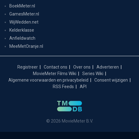
BoekMeter.nl
GamesMeter.nl
WijWedden.net
Kelderklasse
Anfieldwatch
MeeMetOranje.nl
Registreer
Contact ons
Over ons
Adverteren
MovieMeter Films Wiki
Series Wiki
Algemene voorwaarden en privacybeleid
Consent wijzigen
RSS Feeds
API
© 2026 MovieMeter B.V.