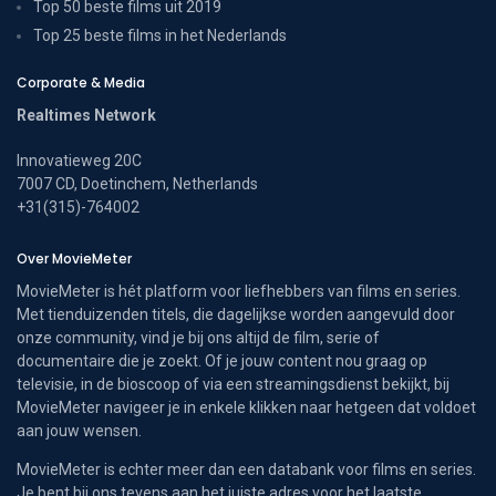
Top 50 beste films uit 2019
Top 25 beste films in het Nederlands
Corporate & Media
Realtimes Network
Innovatieweg 20C
7007 CD, Doetinchem, Netherlands
+31(315)-764002
Over MovieMeter
MovieMeter is hét platform voor liefhebbers van films en series.
Met tienduizenden titels, die dagelijkse worden aangevuld door
onze community, vind je bij ons altijd de film, serie of
documentaire die je zoekt. Of je jouw content nou graag op
televisie, in de bioscoop of via een streamingsdienst bekijkt, bij
MovieMeter navigeer je in enkele klikken naar hetgeen dat voldoet
aan jouw wensen.
MovieMeter is echter meer dan een databank voor films en series.
Je bent bij ons tevens aan het juiste adres voor het laatste