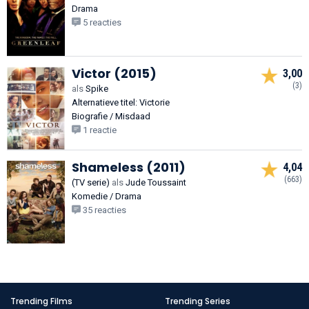
Drama
5 reacties
Victor (2015)
3,00
(3)
als
Spike
Alternatieve titel: Victorie
Biografie / Misdaad
1 reactie
Shameless (2011)
4,04
(663)
(TV serie)
als
Jude Toussaint
Komedie / Drama
35 reacties
Trending Films
Trending Series