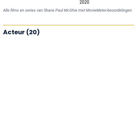
2010
2030
2020
L
Alle films en series van Shane Paul McGhie met MovieMeter-beoordelingen.
Acteur (20)