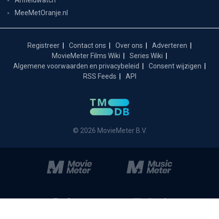
MeeMetOranje.nl
Registreer
Contact ons
Over ons
Adverteren
MovieMeter Films Wiki
Series Wiki
Algemene voorwaarden en privacybeleid
Consent wijzigen
RSS Feeds
API
© 2026 MovieMeter B.V.