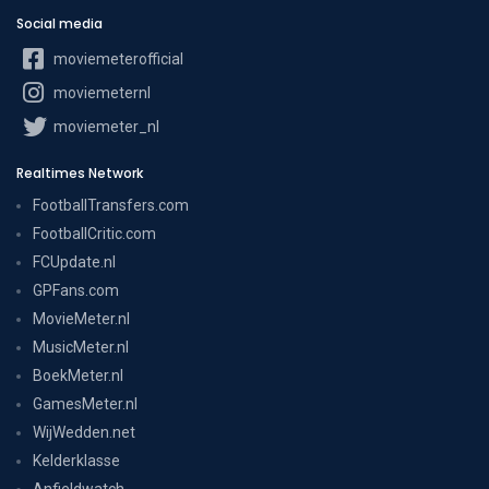
Social media
moviemeterofficial
moviemeternl
moviemeter_nl
Realtimes Network
FootballTransfers.com
FootballCritic.com
FCUpdate.nl
GPFans.com
MovieMeter.nl
MusicMeter.nl
BoekMeter.nl
GamesMeter.nl
WijWedden.net
Kelderklasse
Anfieldwatch