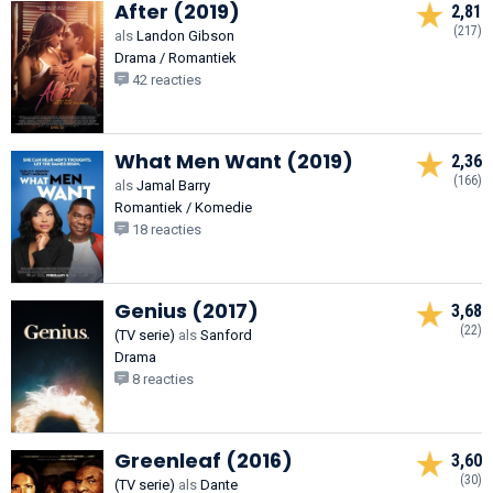
After (2019)
2,81
(217)
als
Landon Gibson
Drama / Romantiek
42 reacties
What Men Want (2019)
2,36
(166)
als
Jamal Barry
Romantiek / Komedie
18 reacties
Genius (2017)
3,68
(22)
(TV serie)
als
Sanford
Drama
8 reacties
Greenleaf (2016)
3,60
(30)
(TV serie)
als
Dante