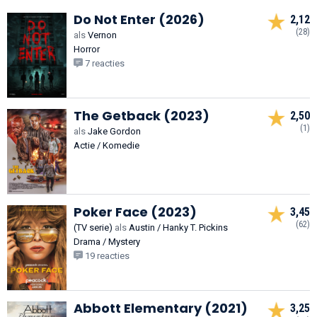
Do Not Enter (2026)
2,12
(28)
als
Vernon
Horror
7 reacties
The Getback (2023)
2,50
(1)
als
Jake Gordon
Actie / Komedie
Poker Face (2023)
3,45
(62)
(TV serie)
als
Austin / Hanky T. Pickins
Drama / Mystery
19 reacties
Abbott Elementary (2021)
3,25