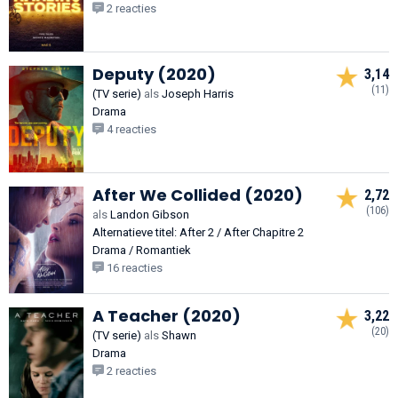
2 reacties
Deputy (2020)
3,14
(11)
(TV serie)
als
Joseph Harris
Drama
4 reacties
After We Collided (2020)
2,72
(106)
als
Landon Gibson
Alternatieve titel: After 2 / After Chapitre 2
Drama / Romantiek
16 reacties
A Teacher (2020)
3,22
(20)
(TV serie)
als
Shawn
Drama
2 reacties