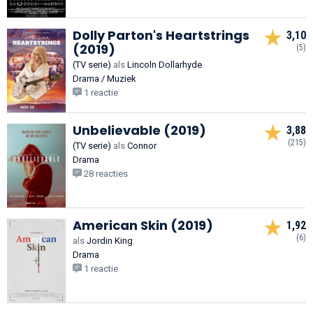
Dolly Parton's Heartstrings
3,10
(2019)
(5)
(TV serie)
als
Lincoln Dollarhyde
Drama / Muziek
1 reactie
Unbelievable (2019)
3,88
(215)
(TV serie)
als
Connor
Drama
28 reacties
American Skin (2019)
1,92
(6)
als
Jordin King
Drama
1 reactie