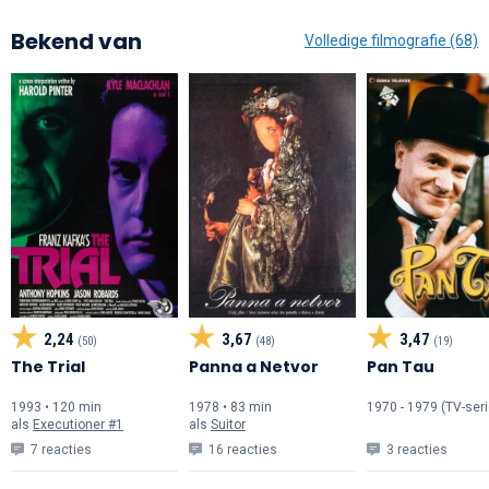
Bekend van
Volledige filmografie (68)
2,24
3,67
3,47
(50)
(48)
(19)
The Trial
Panna a Netvor
Pan Tau
1993 • 120 min
1978 • 83 min
1970 - 1979 (TV-seri
als
Executioner #1
als
Suitor
7 reacties
16 reacties
3 reacties