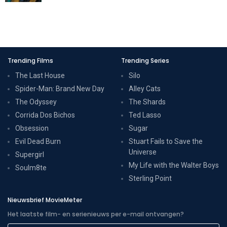
Trending Films
Trending Series
The Last House
Silo
Spider-Man: Brand New Day
Alley Cats
The Odyssey
The Shards
Corrida Dos Bichos
Ted Lasso
Obsession
Sugar
Evil Dead Burn
Stuart Fails to Save the
Universe
Supergirl
My Life with the Walter Boys
Soulm8te
Sterling Point
Nieuwsbrief MovieMeter
Het laatste film- en serienieuws per e-mail ontvangen?