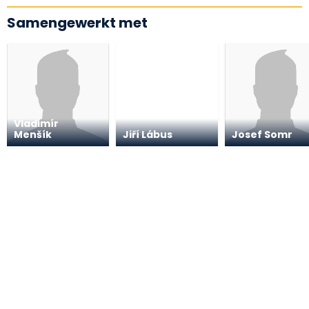
Samengewerkt met
Vladimír
Menšík
Jiří Lábus
Josef Somr