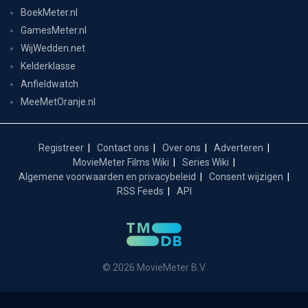
BoekMeter.nl
GamesMeter.nl
WijWedden.net
Kelderklasse
Anfieldwatch
MeeMetOranje.nl
Registreer
Contact ons
Over ons
Adverteren
MovieMeter Films Wiki
Series Wiki
Algemene voorwaarden en privacybeleid
Consent wijzigen
RSS Feeds
API
© 2026 MovieMeter B.V.