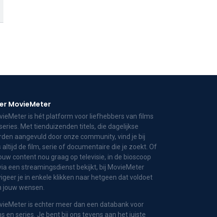
er MovieMeter
ieMeter is hét platform voor liefhebbers van films
series. Met tienduizenden titels, die dagelijkse
den aangevuld door onze community, vind je bij
 altijd de film, serie of documentaire die je zoekt. Of
jouw content nou graag op televisie, in de bioscoop
via een streamingsdienst bekijkt, bij MovieMeter
igeer je in enkele klikken naar hetgeen dat voldoet
n jouw wensen.
ieMeter is echter meer dan een databank voor
ms en series. Je bent bij ons tevens aan het juiste