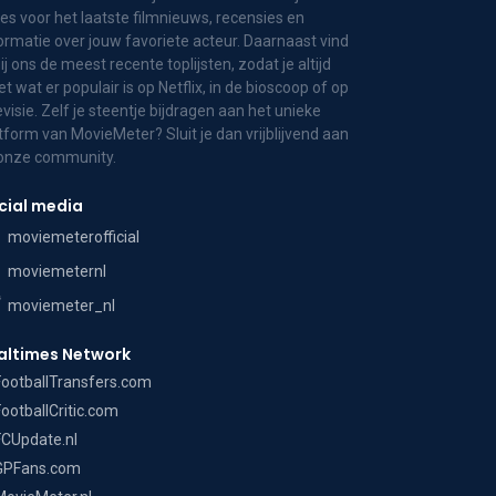
es voor het laatste filmnieuws, recensies en
ormatie over jouw favoriete acteur. Daarnaast vind
bij ons de meest recente toplijsten, zodat je altijd
t wat er populair is op Netflix, in de bioscoop of op
evisie. Zelf je steentje bijdragen aan het unieke
tform van MovieMeter? Sluit je dan vrijblijvend aan
 onze community.
cial media
moviemeterofficial
moviemeternl
moviemeter_nl
altimes Network
FootballTransfers.com
FootballCritic.com
FCUpdate.nl
GPFans.com