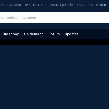
4.814 seizoenen
657.910 acteurs
200.511 gebruikers
9.471.133 stemmen
Bioscoop
On demand
Forum
Updates