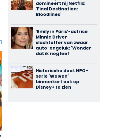
domineert hij Netflix:
'Final Destination:
Bloodlines'
'Emily in Paris'-actrice
Minnie Driver
slachtoffer van zwaar
7)
auto-ongeluk: 'Wonder
dat ik nog leef'
Historische deal: NPO-
serie 'Wolven'
binnenkort ook op
Disney+ te zien
olden
Home
3 Women
3,21
3,19