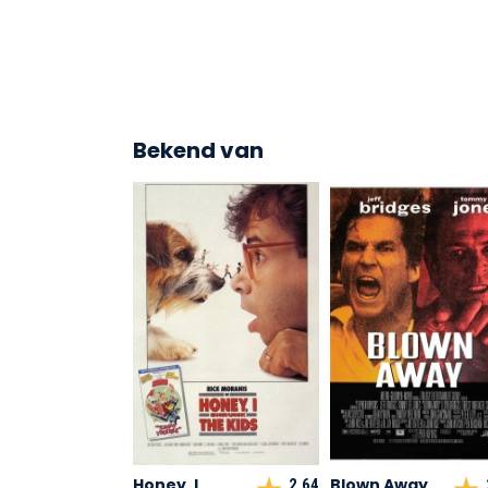
Bekend van
Honey, I
Blown Away
2,64