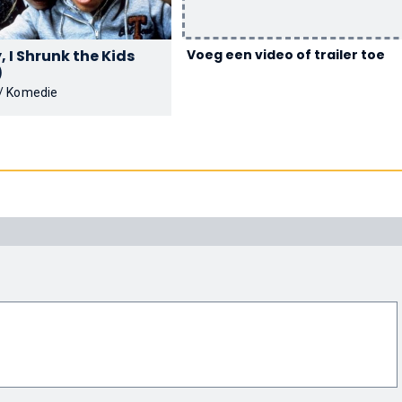
 I Shrunk the Kids
Voeg een video of trailer toe
)
 / Komedie