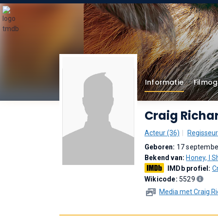
Informatie
Filmog
Craig Richa
Acteur (36)
Regisseur
Geboren:
17 september
Bekend van:
Honey, I S
IMDb profiel:
C
Wikicode:
5529
Media met Craig Ri