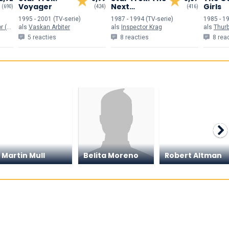
Voyager
Next
Girls
(690)
(424)
(416)
Generation
1995 - 2001 (TV-serie)
1987 - 1994 (TV-serie)
1985 - 19
eld)
als
Vaskan Arbiter
als
Inspector Krag
als
Thurb
5 reacties
8 reacties
8 rea
Martin Mull
Belita Moreno
Robert Altman