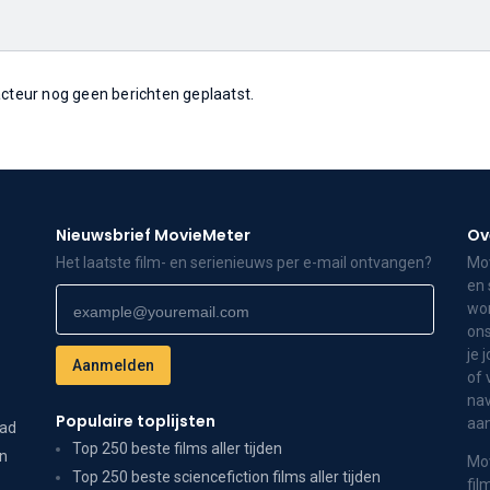
 acteur nog geen berichten geplaatst.
Nieuwsbrief MovieMeter
Ov
Het laatste film- en serienieuws per e-mail ontvangen?
Mov
en 
wor
ons
je 
of 
nav
Populaire toplijsten
aa
dad
Top 250 beste films aller tijden
on
Mov
Top 250 beste sciencefiction films aller tijden
fil