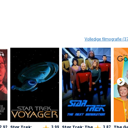
Volledige filmografie (3
Star Trek:
Star Trek: The
The G
2,92
3,99
3,87