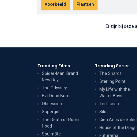
Er zijn bij deze
Trending Films
Trending Series
Spider-Man: Brand
The Shards
New Day
Sterling Point
The Odyssey
My Life with the
Evil Dead Burn
Walter Boys
Obsession
Ted Lasso
Supergirl
Silo
The Death of Robin
Cien Años de Sole
Hood
House of the Drag
Soulm8te
Futurama