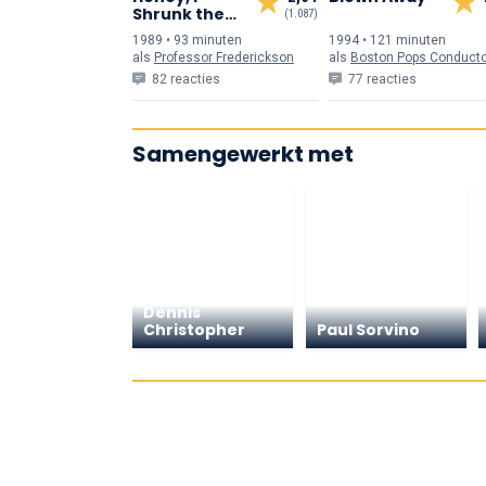
Shrunk the
(1.087)
Kids
1989 • 93 min
uten
1994 • 121 min
uten
als
Professor Frederickson
als
Boston Pops Conductor (onverm
82 reacties
77 reacties
Samengewerkt met
Dennis
Christopher
Paul Sorvino