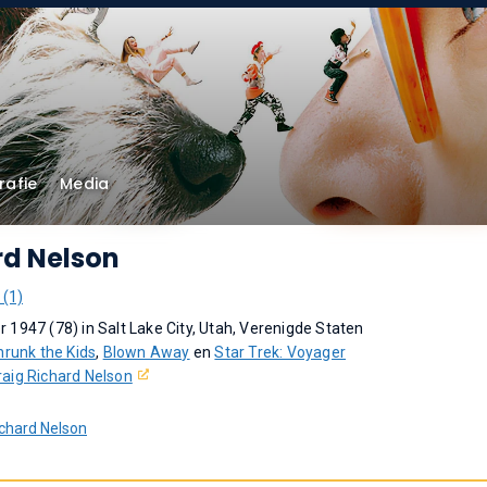
rafie
Media
rd Nelson
 (1)
 1947 (78) in Salt Lake City, Utah, Verenigde Staten
hrunk the Kids
,
Blown Away
en
Star Trek: Voyager
raig Richard Nelson
chard Nelson