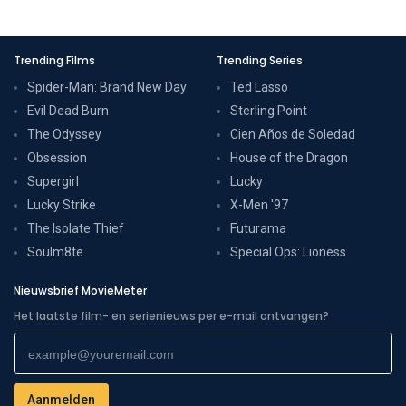
Trending Films
Trending Series
Spider-Man: Brand New Day
Ted Lasso
Evil Dead Burn
Sterling Point
The Odyssey
Cien Años de Soledad
Obsession
House of the Dragon
Supergirl
Lucky
Lucky Strike
X-Men '97
The Isolate Thief
Futurama
Soulm8te
Special Ops: Lioness
Nieuwsbrief MovieMeter
Het laatste film- en serienieuws per e-mail ontvangen?