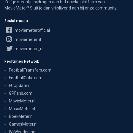
Zelf je steentje bijdragen aan het unieke platform van
MovieMeter? Sluit je dan vrijblijvend aan bij onze community.
Social media
moviemeterofficial
moviemeternl
moviemeter_nl
Realtimes Network
FootballTransfers.com
FootballCritic.com
FCUpdate.nl
GPFans.com
MovieMeter.nl
MusicMeter.nl
BoekMeter.nl
GamesMeter.nl
WijWedden.net