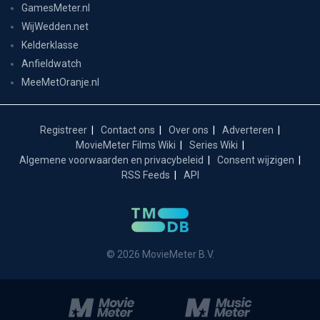
GamesMeter.nl
WijWedden.net
Kelderklasse
Anfieldwatch
MeeMetOranje.nl
Registreer
Contact ons
Over ons
Adverteren
MovieMeter Films Wiki
Series Wiki
Algemene voorwaarden en privacybeleid
Consent wijzigen
RSS Feeds
API
© 2026 MovieMeter B.V.