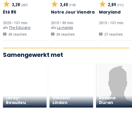
3,28
3,40
2,89
(207)
(118)
(111)
Été 85
Notre Jour Viendra
Maryland
2020 • 101 min
2010 • 90 min
2015 • 101 min
als
The Educator
als
La mariée
45 reacties
36 reacties
37 reacties
Samengewerkt met
Philippine
Leroy-
Vincent
Roxane
Beaulieu
Lindon
Duran