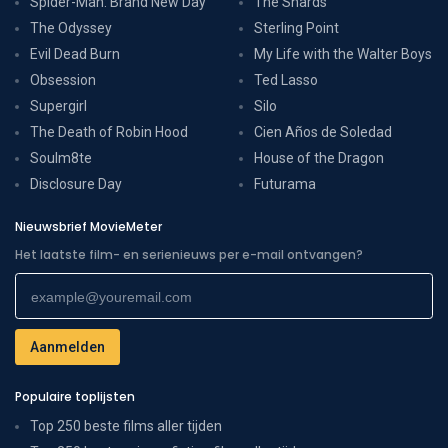
Spider-Man: Brand New Day
The Shards
The Odyssey
Sterling Point
Evil Dead Burn
My Life with the Walter Boys
Obsession
Ted Lasso
Supergirl
Silo
The Death of Robin Hood
Cien Años de Soledad
Soulm8te
House of the Dragon
Disclosure Day
Futurama
Nieuwsbrief MovieMeter
Het laatste film- en serienieuws per e-mail ontvangen?
Populaire toplijsten
Top 250 beste films aller tijden