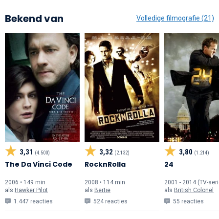
Bekend van
Volledige filmografie (21)
3,31
3,32
3,80
(4.500)
(2.132)
(1.214)
The Da Vinci Code
RocknRolla
24
2006 • 149 min
2008 • 114 min
2001 - 2014 (TV-seri
als
Hawker Pilot
als
Bertie
als
British Colonel
1.447 reacties
524 reacties
55 reacties