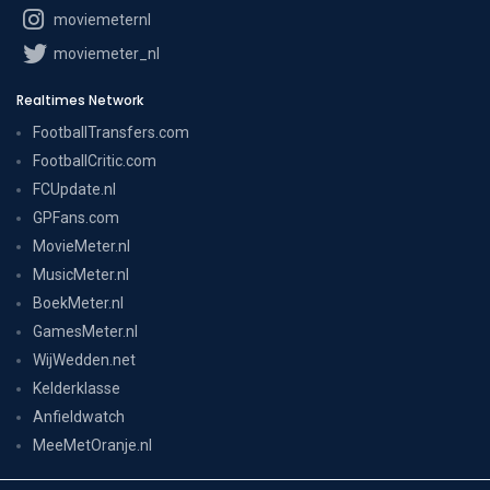
moviemeternl
moviemeter_nl
Realtimes Network
FootballTransfers.com
FootballCritic.com
FCUpdate.nl
GPFans.com
MovieMeter.nl
MusicMeter.nl
BoekMeter.nl
GamesMeter.nl
WijWedden.net
Kelderklasse
Anfieldwatch
MeeMetOranje.nl