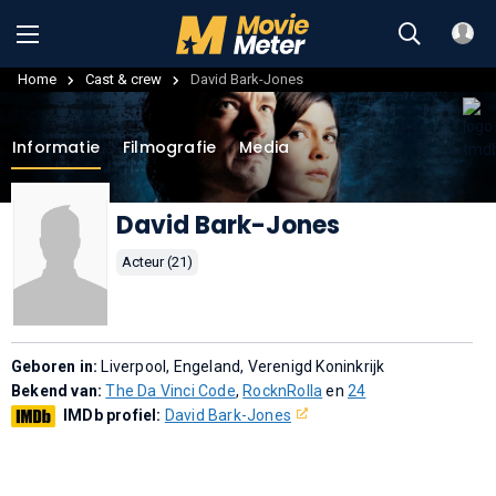
Home
Cast & crew
David Bark-Jones
Informatie
Filmografie
Media
David Bark-Jones
Acteur (21)
Geboren in:
Liverpool, Engeland, Verenigd Koninkrijk
Bekend van:
The Da Vinci Code
,
RocknRolla
en
24
IMDb profiel:
David Bark-Jones