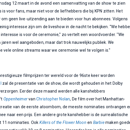
sdag 12 maart in de avond een samenvatting van de show te zien
s is voor fans, maar niet voor de liefhebbers die bij KPN zitten. Het
r om geen live-uitzending aan te bieden voor hun abonnees. Volgens
inig interesse zijn om de liveshow in de nacht te bekijken. ''We hebb
interesse is voor de ceremonie,'' zo vertelt een woordvoerder. ''We
 jaren wel aangeboden, maar dat trok nauwelijks publiek. We
e vele online streams waar we ceremonie wel te volgen is.''
 prestigieuze filmprijzen ter wereld voor de 96ste keer worden
l
zal de presentatie van de show, die wordt gehouden in het Dolby
 verzorgen. Eerder deze maand werden alle kanshebbers
ft
Oppenheimer
van
Christopher Nolan
, De film over het Manhattan-
de creatie van de eerste atoombom, de meeste nominaties ontvangen e
mee naar een prijs. Een andere grote kanshebber is de surrealistische
 11 nominaties. Ook
Killers of the Flower Moon
en
Barbie
maken goed