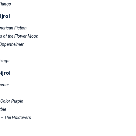
Things
jrol
erican Fiction
ers of the Flower Moon
Oppenheimer
hings
ijrol
eimer
 Color Purple
rbie
h –
The Holdovers