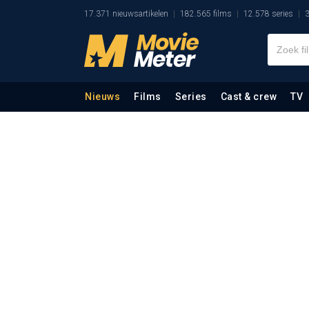
17.371 nieuwsartikelen
182.565 films
12.578 series
3
Nieuws
Films
Series
Cast & crew
TV