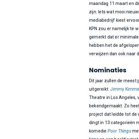
maandag 11 maart en din
zijn. Iets wat mooi nieuw
mediabedrijf kiest ervoo
KPN zou er namelijk te we
gemerkt dat er minimale 
hebben het de afgelopen
verwijzen dan ook naar d
Nominaties
Dit jaar zullen de meest
uitgereikt.
Jimmy Kimme
Theatre in Los Angeles,
bekendgemaakt. Zo hee
project dat leidde tot 
dingt in 13 categorieën 
komedie
Poor Things
met