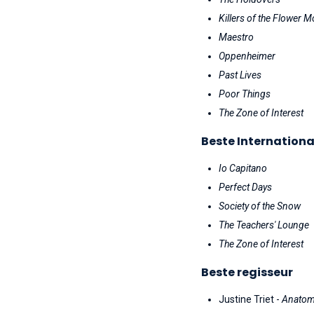
Killers of the Flower 
Maestro
Oppenheimer
Past Lives
Poor Things
The Zone of Interest
Beste Internationa
Io Capitano
Perfect Days
Society of the Snow
The Teachers' Lounge
The Zone of Interest
Beste regisseur
Justine Triet -
Anatomy