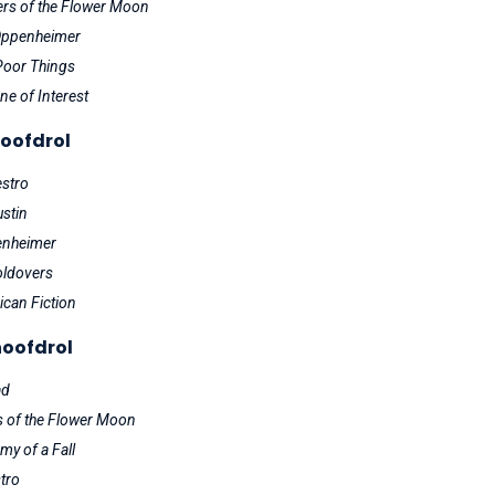
lers of the Flower Moon
ppenheimer
Poor Things
ne of Interest
hoofdrol
stro
ustin
nheimer
oldovers
can Fiction
hoofdrol
ad
rs of the Flower Moon
my of a Fall
tro