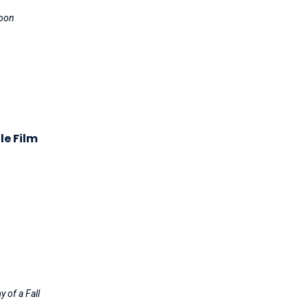
Moon
le Film
 of a Fall