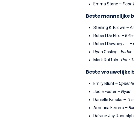
Emma Stone –
Poor 
Beste mannelijke bi
Sterling K. Brown –
Am
Robert De Niro –
Kill
Robert Downey Jr. –
Ryan Gosling -
Barbie
Mark Ruffalo
- Poor T
Beste vrouwelijke b
Emily Blunt –
Oppenh
Jodie Foster –
Nyad
Danielle Brooks –
The
America Ferrera –
Ba
Da'vine Joy Randolp