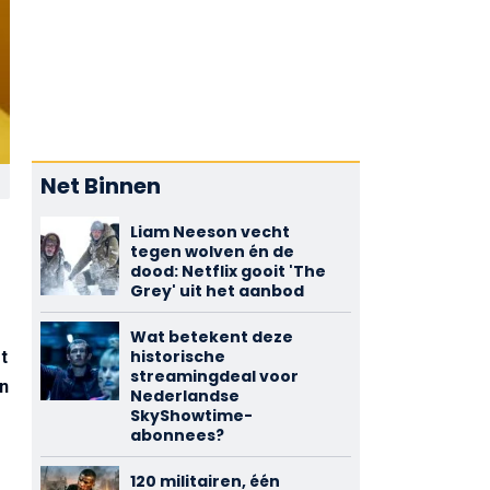
Net Binnen
Liam Neeson vecht
tegen wolven én de
dood: Netflix gooit 'The
Grey' uit het aanbod
Wat betekent deze
historische
t
streamingdeal voor
an
Nederlandse
SkyShowtime-
abonnees?
120 militairen, één