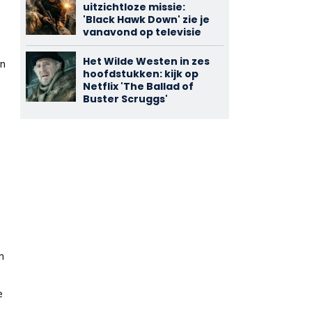
uitzichtloze missie:
'Black Hawk Down' zie je
vanavond op televisie
Het Wilde Westen in zes
en
hoofdstukken: kijk op
Netflix 'The Ballad of
Buster Scruggs'
n
e