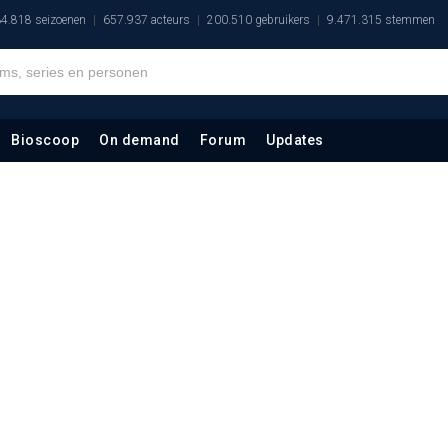
4.818 seizoenen
657.937 acteurs
200.510 gebruikers
9.471.315 stemmen
Bioscoop
On demand
Forum
Updates