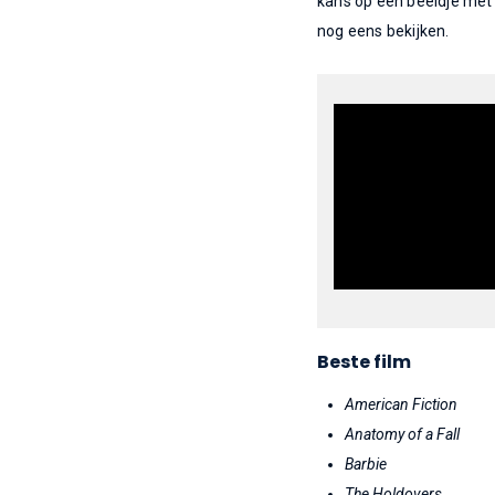
kans op een beeldje met 
nog eens bekijken.
Beste film
American Fiction
Anatomy of a Fall
Barbie
The Holdovers