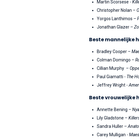
Martin Scorsese -
Kil
Christopher Nolan –
O
Yorgos Lanthimos –
Jonathan Glazer –
Zo
Beste mannelijke 
Bradley Cooper –
Mae
Colman Domingo –
R
Cillian Murphy –
Oppe
Paul Giamatti -
The H
Jeffrey Wright -
Ameri
Beste vrouwelijke 
Annette Bening –
Ny
Lily Gladstone –
Kille
Sandra Huller –
Anato
Carey Mulligan -
Maes