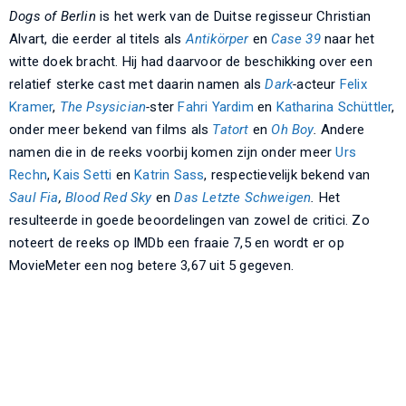
Dogs of Berlin
is het werk van de Duitse regisseur Christian
Alvart, die eerder al titels als
Antikörper
en
Case 39
naar het
witte doek bracht. Hij had daarvoor de beschikking over een
relatief sterke cast met daarin namen als
Dark
-
acteur
Felix
Kramer
,
The Psysician
-
ster
Fahri Yardim
en
Katharina Schüttler
,
onder meer bekend van films als
Tatort
en
Oh Boy
.
Andere
namen die in de reeks voorbij komen zijn onder meer
Urs
Rechn
,
Kais Setti
en
Katrin Sass
, respectievelijk bekend van
Saul Fia
,
Blood Red Sky
en
Das Letzte Schweigen
.
Het
resulteerde in goede beoordelingen van zowel de critici. Zo
noteert de reeks op IMDb een fraaie 7,5 en wordt er op
MovieMeter een nog betere 3,67 uit 5 gegeven.