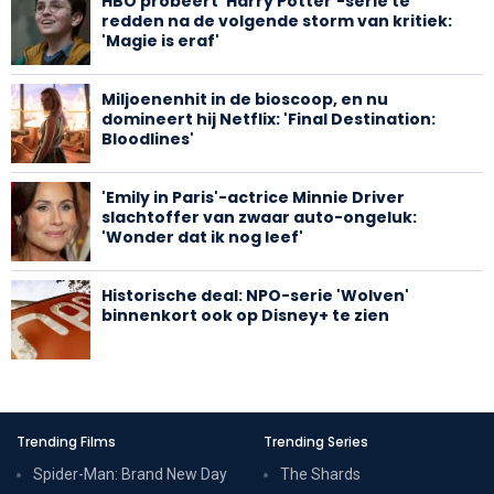
HBO probeert 'Harry Potter'-serie te
redden na de volgende storm van kritiek:
'Magie is eraf'
Miljoenenhit in de bioscoop, en nu
domineert hij Netflix: 'Final Destination:
Bloodlines'
'Emily in Paris'-actrice Minnie Driver
slachtoffer van zwaar auto-ongeluk:
'Wonder dat ik nog leef'
Historische deal: NPO-serie 'Wolven'
binnenkort ook op Disney+ te zien
Trending Films
Trending Series
Spider-Man: Brand New Day
The Shards