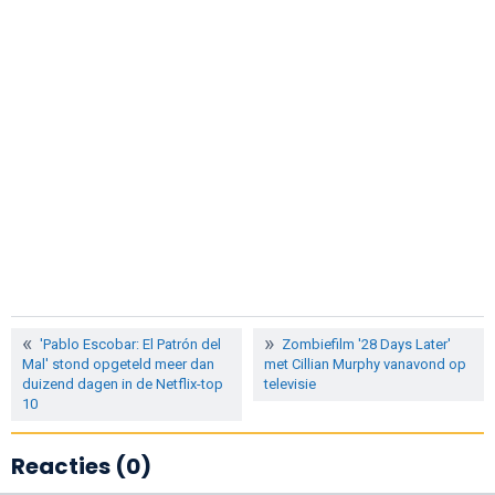
'Pablo Escobar: El Patrón del
Zombiefilm '28 Days Later'
Mal' stond opgeteld meer dan
met Cillian Murphy vanavond op
duizend dagen in de Netflix-top
televisie
10
Reacties (0)