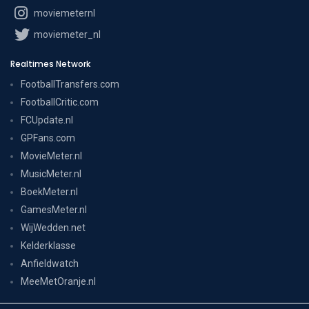
moviemeternl
moviemeter_nl
Realtimes Network
FootballTransfers.com
FootballCritic.com
FCUpdate.nl
GPFans.com
MovieMeter.nl
MusicMeter.nl
BoekMeter.nl
GamesMeter.nl
WijWedden.net
Kelderklasse
Anfieldwatch
MeeMetOranje.nl