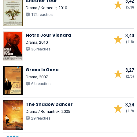
Another Year
3,42
(579)
Drama / Komedie, 2010
172 reacties
Notre Jour Viendra
3,40
(118)
Drama, 2010
36 reacties
Grace Is Gone
3,27
(275)
Drama, 2007
64 reacties
The Shadow Dancer
3,24
(119)
Drama / Romantiek, 2005
29 reacties