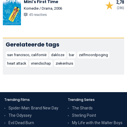
Mini's First Time
2,78
(286)
Komedie / Drama, 2006
45 reacties
Gerelateerde tags
san francisco, californië
dakloze
bar
zelfmoordpoging
heart attack
vriendschap
ziekenhuis
Trending Films
Trending Series
Spider-Man: Brand New Day
The Shards
The Odyssey
Sterling Point
Evil Dead Burn
My Life with the Walter Boys