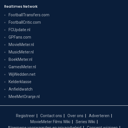
Realtimes Network
FootballTransfers.com
FootballCritic.com
FCUpdate.nl
GPFans.com
MovieMeter.nl
MusicMeter.nl
BoekMeter.nl
GamesMeter.nl
WijWedden.net
Kelderklasse
Anfieldwatch
MeeMetOranje.nl
Registreer
Contact ons
Over ons
Adverteren
MovieMeter Films Wiki
Series Wiki
Algemene voorwaarden en privacybeleid
Consent wijzigen