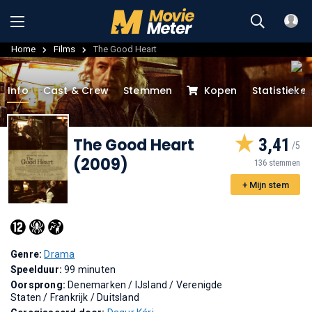
Home
Films
The Good Heart
Info
Cast & Crew
Stemmen
Kopen
Statistieke
The Good Heart
3,41
(2009)
136 stemmen
+ Mijn stem
Genre:
Drama
Speelduur:
99 minuten
Oorsprong:
Denemarken / IJsland / Verenigde
Staten / Frankrijk / Duitsland