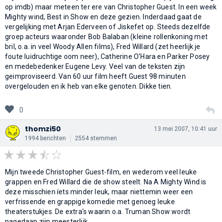
op imdb) maar meteen ter ere van Christopher Guest. In een week
Mighty wind, Best in Show en deze gezien. Inderdaad gaat de
vergelijking met Arjan Ederveen of Jiskefet op. Steeds dezelfde
groep acteurs waaronder Bob Balaban (kleine rollenkoning met
bril, o.a. in veel Woody Allen films), Fred Willard (zet heerlijk je
foute luidruchtige oom neer), Catherine O'Hara en Parker Posey
en medebedenker Eugene Levy. Veel van de teksten zijn
geimproviseerd. Van 60 uur film heeft Guest 98 minuten
overgelouden en ik heb van elke genoten. Dikke tien.
0
thomzi50
13 mei 2007, 10:41 uur
1994 berichten
2554 stemmen
Mijn tweede Christopher Guest-film, en wederom veel leuke
grappen en Fred Willard die de show steelt. Na A Mighty Wind is
deze misschien íets minder leuk, maar niettemin weer een
verfrissende en grappige komedie met genoeg leuke
theaterstukjes. De extra's waarin o.a. Truman Show wordt
nagedaan zijn meesterlijk.