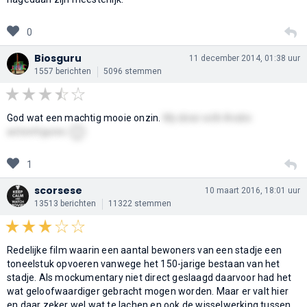
0
Biosguru
11 december 2014, 01:38 uur
1557 berichten
5096 stemmen
God wat een machtig mooie onzin.
My diner with Andre
🙂
actionfigures
1
scorsese
10 maart 2016, 18:01 uur
13513 berichten
11322 stemmen
Redelijke film waarin een aantal bewoners van een stadje een
toneelstuk opvoeren vanwege het 150-jarige bestaan van het
stadje. Als mockumentary niet direct geslaagd daarvoor had het
wat geloofwaardiger gebracht mogen worden. Maar er valt hier
en daar zeker wel wat te lachen en ook de wisselwerking tussen