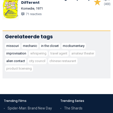
Different
(403)
Komedie, 1971
71 reacties
Gerelateerde tags
missouri
mechanic
in the closet
mockumentary
improvisation
whispering
travel agent
amateur theater
alien contact
city council
chinese restaurant
product licensing
Trending Films
Trending Series
Spider-Man: Brand New Day
The Shards