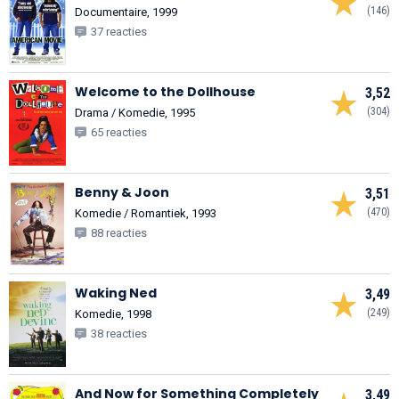
(146)
Documentaire, 1999
37 reacties
Welcome to the Dollhouse
3,52
(304)
Drama / Komedie, 1995
65 reacties
Benny & Joon
3,51
(470)
Komedie / Romantiek, 1993
88 reacties
Waking Ned
3,49
(249)
Komedie, 1998
38 reacties
And Now for Something Completely
3,49