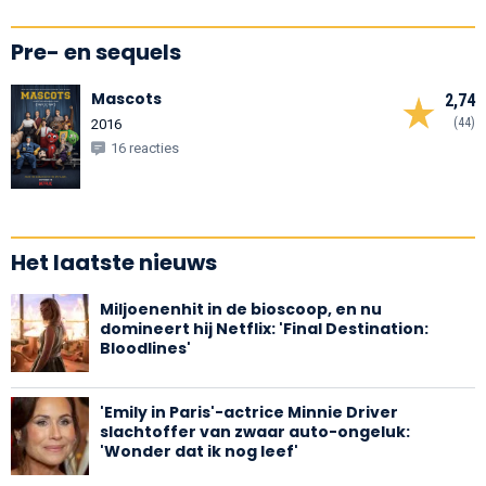
Pre- en sequels
Mascots
2,74
(44)
2016
16 reacties
Het laatste nieuws
Miljoenenhit in de bioscoop, en nu
domineert hij Netflix: 'Final Destination:
Bloodlines'
'Emily in Paris'-actrice Minnie Driver
slachtoffer van zwaar auto-ongeluk:
'Wonder dat ik nog leef'