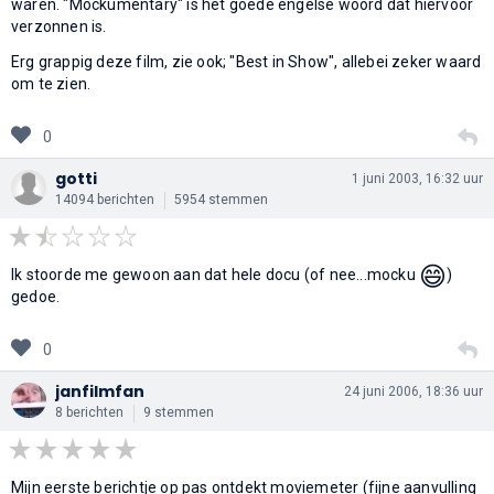
waren. "Mockumentary" is het goede engelse woord dat hiervoor
verzonnen is.
Erg grappig deze film, zie ook; "Best in Show", allebei zeker waard
om te zien.
0
gotti
1 juni 2003, 16:32 uur
14094 berichten
5954 stemmen
😄
Ik stoorde me gewoon aan dat hele docu (of nee...mocku
)
gedoe.
0
janfilmfan
24 juni 2006, 18:36 uur
8 berichten
9 stemmen
Mijn eerste berichtje op pas ontdekt moviemeter (fijne aanvulling