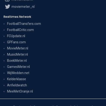
moviemeter_nl
Realtimes Network
FootballTransfers.com
FootballCritic.com
FCUpdate.nl
GPFans.com
MovieMeter.nl
MusicMeter.nl
BoekMeter.nl
GamesMeter.nl
WijWedden.net
Kelderklasse
Anfieldwatch
MeeMetOranje.nl