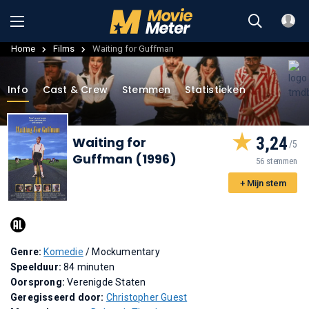
Home
Films
Waiting for Guffman
Info
Cast & Crew
Stemmen
Statistieken
3,24
Waiting for
Guffman (1996)
56 stemmen
+ Mijn stem
Genre:
Komedie
/ Mockumentary
Speelduur:
84 minuten
Oorsprong:
Verenigde Staten
Geregisseerd door:
Christopher Guest