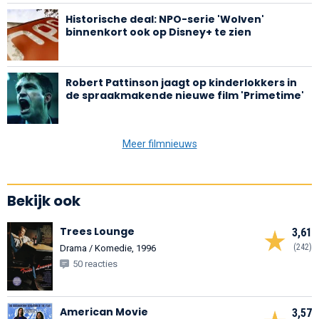
Historische deal: NPO-serie 'Wolven'
binnenkort ook op Disney+ te zien
Robert Pattinson jaagt op kinderlokkers in
de spraakmakende nieuwe film 'Primetime'
Meer filmnieuws
Bekijk ook
Trees Lounge
3,61
(242)
Drama / Komedie, 1996
50 reacties
American Movie
3,57