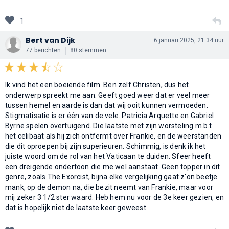
1
Bert van Dijk
6 januari 2025, 21:34 uur
77 berichten
80 stemmen
Ik vind het een boeiende film. Ben zelf Christen, dus het
onderwerp spreekt me aan. Geeft goed weer dat er veel meer
tussen hemel en aarde is dan dat wij ooit kunnen vermoeden.
Stigmatisatie is er één van de vele. Patricia Arquette en Gabriel
Byrne spelen overtuigend. Die laatste met zijn worsteling m.b.t.
het celibaat als hij zich ontfermt over Frankie, en de weerstanden
die dit oproepen bij zijn superieuren. Schimmig, is denk ik het
juiste woord om de rol van het Vaticaan te duiden. Sfeer heeft
een dreigende ondertoon die me wel aanstaat. Geen topper in dit
genre, zoals The Exorcist, bijna elke vergelijking gaat z'on beetje
mank, op de demon na, die bezit neemt van Frankie, maar voor
mij zeker 3 1/2 ster waard. Heb hem nu voor de 3e keer gezien, en
dat is hopelijk niet de laatste keer geweest.