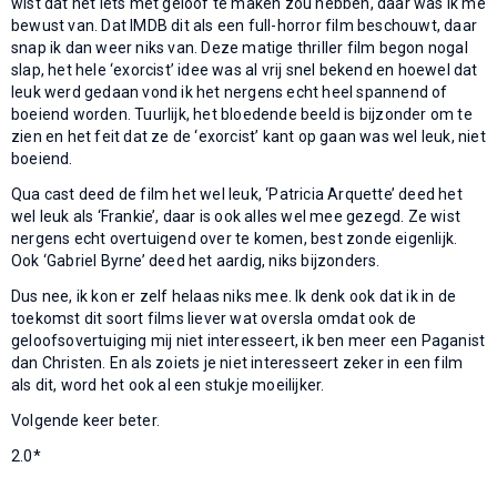
wist dat het iets met geloof te maken zou hebben, daar was ik me
bewust van. Dat IMDB dit als een full-horror film beschouwt, daar
snap ik dan weer niks van. Deze matige thriller film begon nogal
slap, het hele ‘exorcist’ idee was al vrij snel bekend en hoewel dat
leuk werd gedaan vond ik het nergens echt heel spannend of
boeiend worden. Tuurlijk, het bloedende beeld is bijzonder om te
zien en het feit dat ze de ‘exorcist’ kant op gaan was wel leuk, niet
boeiend.
Qua cast deed de film het wel leuk, ‘Patricia Arquette’ deed het
wel leuk als ‘Frankie’, daar is ook alles wel mee gezegd. Ze wist
nergens echt overtuigend over te komen, best zonde eigenlijk.
Ook ‘Gabriel Byrne’ deed het aardig, niks bijzonders.
Dus nee, ik kon er zelf helaas niks mee. Ik denk ook dat ik in de
toekomst dit soort films liever wat oversla omdat ook de
geloofsovertuiging mij niet interesseert, ik ben meer een Paganist
dan Christen. En als zoiets je niet interesseert zeker in een film
als dit, word het ook al een stukje moeilijker.
Volgende keer beter.
2.0*