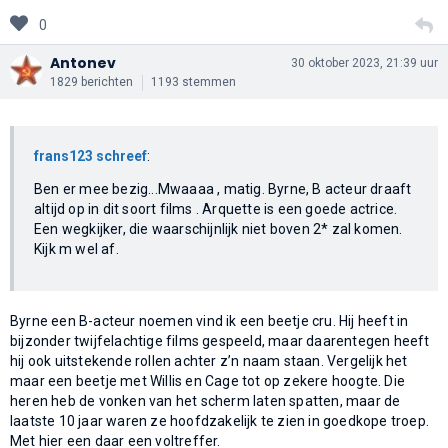
0
Antonev
30 oktober 2023, 21:39 uur
1829 berichten
1193 stemmen
frans123 schreef
:
Ben er mee bezig...Mwaaaa , matig. Byrne, B acteur draaft
altijd op in dit soort films . Arquette is een goede actrice.
Een wegkijker, die waarschijnlijk niet boven 2* zal komen.
Kijk m wel af.
Byrne een B-acteur noemen vind ik een beetje cru. Hij heeft in
bijzonder twijfelachtige films gespeeld, maar daarentegen heeft
hij ook uitstekende rollen achter z’n naam staan. Vergelijk het
maar een beetje met Willis en Cage tot op zekere hoogte. Die
heren heb de vonken van het scherm laten spatten, maar de
laatste 10 jaar waren ze hoofdzakelijk te zien in goedkope troep.
Met hier een daar een voltreffer.