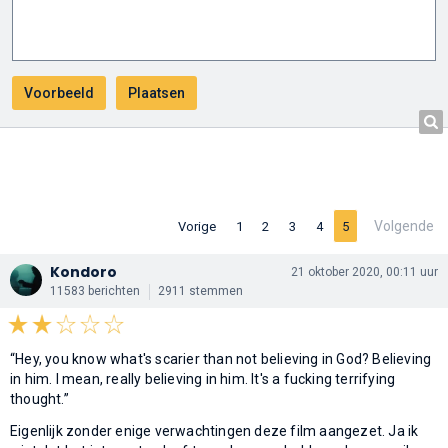
Volgende
Vorige
1
2
3
4
5
Kondoro
21 oktober 2020, 00:11 uur
11583 berichten
2911 stemmen
“Hey, you know what's scarier than not believing in God? Believing
in him. I mean, really believing in him. It's a fucking terrifying
thought.”
Eigenlijk zonder enige verwachtingen deze film aangezet. Ja ik