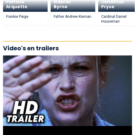
Patricia
Gabriel
Jonathan
Arquette
Byrne
Pryce
Frankie Paige
Father Andrew Kiernan
Cardinal Daniel
Houseman
Video's en trailers