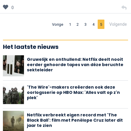
0
Volgende
Vorige
1
2
3
4
5
Het laatste nieuws
Gruwelijk en onthullend: Netflix deelt nooit
eerder gehoorde tapes van déze beruchte
sekteleider
'The Wire'-makers creëerden ook deze
oorlogsserie op HBO Max: 'Alles valt op z'n
plek'
Netflix verbreekt eigen record met 'The
Black Ball': film met Penélope Cruz later dit
jaar te zien