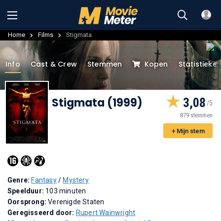
Home
Films
Stigmata
Info
Cast & Crew
Stemmen
Kopen
Statistieke
Stigmata (1999)
3,08
879 stemmen
+ Mijn stem
Genre:
Fantasy
/
Mystery
Speelduur:
103 minuten
Oorsprong:
Verenigde Staten
Geregisseerd door:
Rupert Wainwright