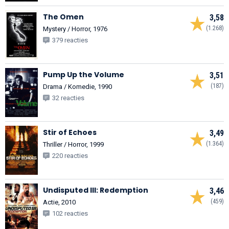
The Omen
3,58
(1.268)
Mystery / Horror, 1976
379 reacties
Pump Up the Volume
3,51
(187)
Drama / Komedie, 1990
32 reacties
Stir of Echoes
3,49
(1.364)
Thriller / Horror, 1999
220 reacties
Undisputed III: Redemption
3,46
(459)
Actie, 2010
102 reacties