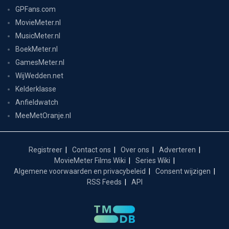
GPFans.com
MovieMeter.nl
MusicMeter.nl
BoekMeter.nl
GamesMeter.nl
WijWedden.net
Kelderklasse
Anfieldwatch
MeeMetOranje.nl
Registreer
Contact ons
Over ons
Adverteren
MovieMeter Films Wiki
Series Wiki
Algemene voorwaarden en privacybeleid
Consent wijzigen
RSS Feeds
API