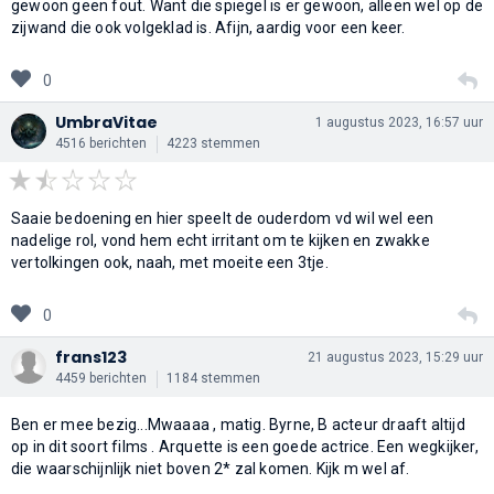
gewoon geen fout. Want die spiegel is er gewoon, alleen wel op de
zijwand die ook volgeklad is. Afijn, aardig voor een keer.
0
UmbraVitae
1 augustus 2023, 16:57 uur
4516 berichten
4223 stemmen
Saaie bedoening en hier speelt de ouderdom vd wil wel een
nadelige rol, vond hem echt irritant om te kijken en zwakke
vertolkingen ook, naah, met moeite een 3tje.
0
frans123
21 augustus 2023, 15:29 uur
4459 berichten
1184 stemmen
Ben er mee bezig...Mwaaaa , matig. Byrne, B acteur draaft altijd
op in dit soort films . Arquette is een goede actrice. Een wegkijker,
die waarschijnlijk niet boven 2* zal komen. Kijk m wel af.