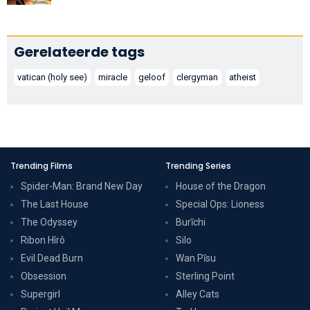
Gerelateerde tags
vatican (holy see)
miracle
geloof
clergyman
atheist
Trending Films
Trending Series
Spider-Man: Brand New Day
House of the Dragon
The Last House
Special Ops: Lioness
The Odyssey
Burīchi
Ribon Hîrô
Silo
Evil Dead Burn
Wan Pīsu
Obsession
Sterling Point
Supergirl
Alley Cats