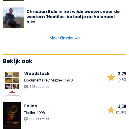
Christian Bale in het wilde westen: voor de
western 'Hostiles' betaal je nu helemaal
niks
Meer filmnieuws
Bekijk ook
Woodstock
3,79
(480)
Documentaire / Muziek, 1970
173 reacties
Fallen
3,58
(2.010)
Thriller, 1998
333 reacties