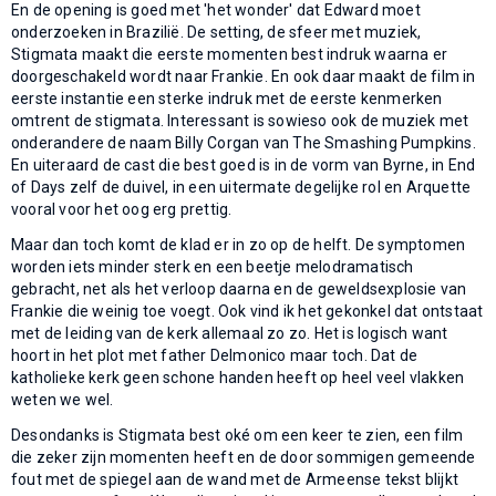
En de opening is goed met 'het wonder' dat Edward moet
onderzoeken in Brazilië. De setting, de sfeer met muziek,
Stigmata maakt die eerste momenten best indruk waarna er
doorgeschakeld wordt naar Frankie. En ook daar maakt de film in
eerste instantie een sterke indruk met de eerste kenmerken
omtrent de stigmata. Interessant is sowieso ook de muziek met
onderandere de naam Billy Corgan van The Smashing Pumpkins.
En uiteraard de cast die best goed is in de vorm van Byrne, in End
of Days zelf de duivel, in een uitermate degelijke rol en Arquette
vooral voor het oog erg prettig.
Maar dan toch komt de klad er in zo op de helft. De symptomen
worden iets minder sterk en een beetje melodramatisch
gebracht, net als het verloop daarna en de geweldsexplosie van
Frankie die weinig toe voegt. Ook vind ik het gekonkel dat ontstaat
met de leiding van de kerk allemaal zo zo. Het is logisch want
hoort in het plot met father Delmonico maar toch. Dat de
katholieke kerk geen schone handen heeft op heel veel vlakken
weten we wel.
Desondanks is Stigmata best oké om een keer te zien, een film
die zeker zijn momenten heeft en de door sommigen gemeende
fout met de spiegel aan de wand met de Armeense tekst blijkt