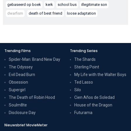
gebaseerd op boek
kerk
school bus
illegitimate son
dwarfism
death of best friend
loose adaptation
Trending Films
Trending Series
Spider-Man: Brand New Day
The Shards
The Odyssey
Sterling Point
Evil Dead Burn
My Life with the Walter Boys
Obsession
Ted Lasso
Supergirl
Silo
The Death of Robin Hood
Cien Años de Soledad
Soulm8te
House of the Dragon
Disclosure Day
Futurama
Nieuwsbrief MovieMeter