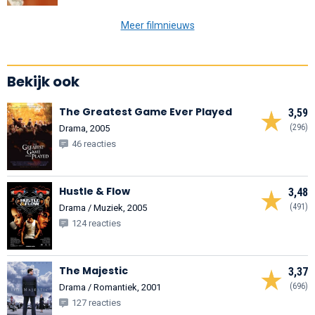
Meer filmnieuws
Bekijk ook
The Greatest Game Ever Played
3,59
(296)
Drama, 2005
46 reacties
Hustle & Flow
3,48
(491)
Drama / Muziek, 2005
124 reacties
The Majestic
3,37
(696)
Drama / Romantiek, 2001
127 reacties