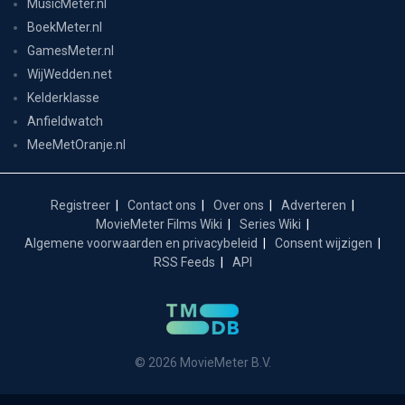
MusicMeter.nl
BoekMeter.nl
GamesMeter.nl
WijWedden.net
Kelderklasse
Anfieldwatch
MeeMetOranje.nl
Registreer
Contact ons
Over ons
Adverteren
MovieMeter Films Wiki
Series Wiki
Algemene voorwaarden en privacybeleid
Consent wijzigen
RSS Feeds
API
© 2026 MovieMeter B.V.