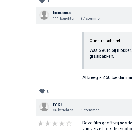
1
basssss
111 berichten
87 stemmen
Quentin schreef
:
Was 5 euro bij Blokker,
graaibakken.
Al kreeg ik 2.50 toe dan nam
0
mbr
36 berichten
35 stemmen
Deze film geeft vrij sec
van verzet, ook de emotio