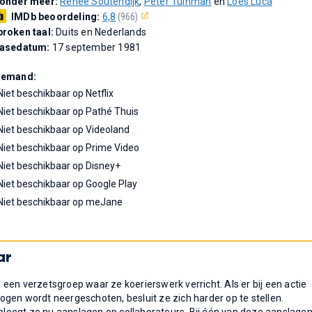
 onder meer:
Renée Soutendijk
,
Peter Tuinman
en
Loes Luca
IMDb beoordeling:
6,8
(966)
roken taal:
Duits en Nederlands
easedatum:
17 september 1981
Demand:
Niet beschikbaar op Netflix
Niet beschikbaar op Pathé Thuis
Niet beschikbaar op Videoland
Niet beschikbaar op Prime Video
Niet beschikbaar op Disney+
Niet beschikbaar op Google Play
Niet beschikbaar op meJane
ar
een verzetsgroep waar ze koerierswerk verricht. Als er bij een actie
gen wordt neergeschoten, besluit ze zich harder op te stellen.