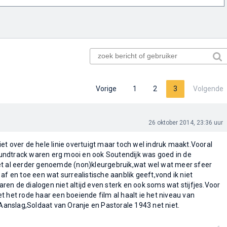
Vorige
1
2
3
Volgende
26 oktober 2014, 23:36 uur
et over de hele linie overtuigt maar toch wel indruk maakt.Vooral
ndtrack waren erg mooi en ook Soutendijk was goed in de
et al eerder genoemde (non)kleurgebruik,wat wel wat meer sfeer
af en toe een wat surrealistische aanblik geeft,vond ik niet
en de dialogen niet altijd even sterk en ook soms wat stijfjes.Voor
t het rode haar een boeiende film al haalt ie het niveau van
 Aanslag,Soldaat van Oranje en Pastorale 1943 net niet.