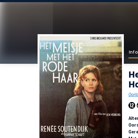
Info
He
Ha
Oorl
Alte
Oor
Gere