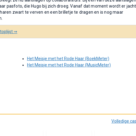
leegt ze nu aanslagen op collaborateurs. Bij één van deze aanslage
aar pasfoto, die Hugo bij zich droeg. Vanaf dat moment wordt er jach
aren zwart te verven en een brilletje te dragen en is nog maar
n.
oplijst ⇒
Het Meisje met het Rode Haar (BoekMeter)
Het Meisje met het Rode Haar (MusicMeter)
Volledige ca