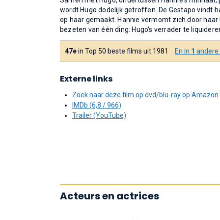
Samen met Hugo, ondertussen Hannie's minnaar, p
wordt Hugo dodelijk getroffen. De Gestapo vindt h
op haar gemaakt. Hannie vermomt zich door haar h
bezeten van één ding: Hugo's verrader te liquidere
47e
in Top 50 beste films uit 1981
En in
1
andere t
Externe links
Zoek naar deze film op dvd/blu-ray op Amazon
IMDb (6,8 / 966)
Trailer (YouTube)
Acteurs en actrices