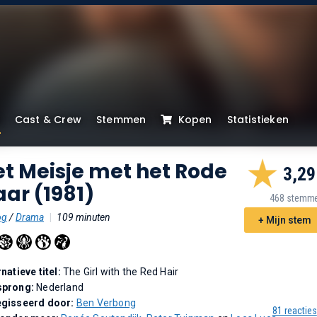
Cast & Crew
Stemmen
Kopen
Statistieken
t Meisje met het Rode
3,29
ar (1981)
468 stemm
og
/
Drama
|
109 minuten
+ Mijn stem
rnatieve titel:
The Girl with the Red Hair
sprong:
Nederland
gisseerd door:
Ben Verbong
81 reacties