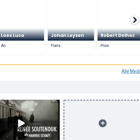
Loes Luca
Johan Leysen
Robert Delhez
An
Frans
Floor
Alle Med