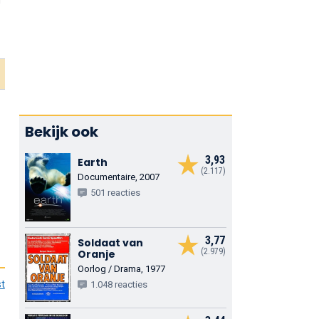
n
t
Bekijk ook
3,93
Earth
(2.117)
Documentaire, 2007
501 reacties
3,77
Soldaat van
(2.979)
Oranje
Oorlog / Drama, 1977
st
1.048 reacties