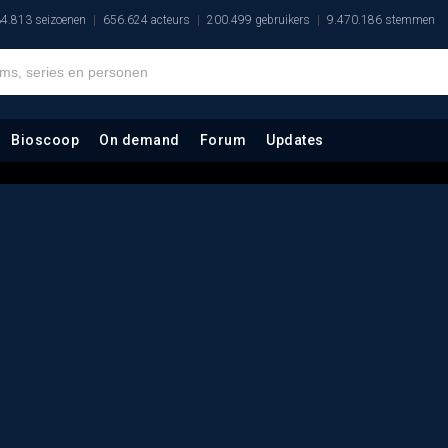
4.813 seizoenen
656.624 acteurs
200.499 gebruikers
9.470.186 stemmen
Bioscoop
On demand
Forum
Updates