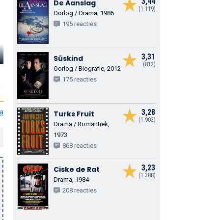
3,44
De Aanslag
(1.119)
Oorlog / Drama, 1986
195 reacties
Ada Bouwman
Lineke Rijxman
Maria de Bo
3,31
Süskind
(812)
Oorlog / Biografie, 2012
Tinka
Judith
Moeder
175 reacties
3,28
ia
Turks Fruit
(1.902)
Drama / Romantiek,
1973
868 reacties
3,23
Ciske de Rat
(1.388)
Drama, 1984
208 reacties