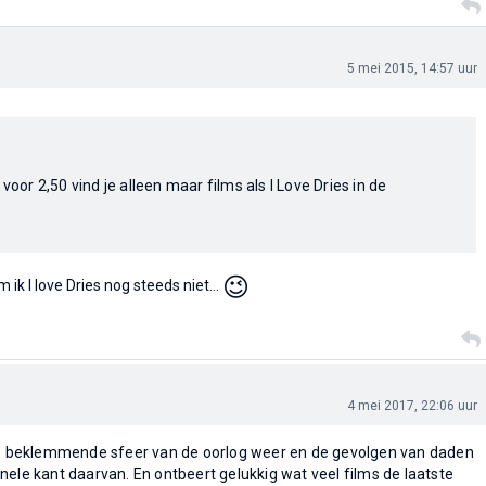
5 mei 2015, 14:57 uur
 voor 2,50 vind je alleen maar films als I Love Dries in de
😉
 ik I love Dries nog steeds niet...
4 mei 2017, 22:06 uur
 de beklemmende sfeer van de oorlog weer en de gevolgen van daden
nele kant daarvan. En ontbeert gelukkig wat veel films de laatste