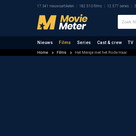
17.341 nieuwsartikelen
182.510 films
12.577 series
3
Nieuws
Films
Series
Cast & crew
TV
Home
Films
Het Meisje met het Rode Haar