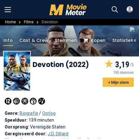
Home
Films
Devotion
Info
Cast & Crew
Stemmen
Kopen
Statistieke
Devotion (2022)
3,19
193 stemmen
+ Mijn stem
Genre:
Biografie
/
Oorlog
Speelduur:
139 minuten
Oorsprong:
Verenigde Staten
Geregisseerd door:
J.D. Dillard