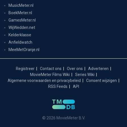
MusicMeter.nl
BoekMeter.nl
GamesMeter.nl
WijWedden.net
Kelderklasse
Anfieldwatch
MeeMetOranje.nl
Registreer
Contact ons
Over ons
Adverteren
MovieMeter Films Wiki
Series Wiki
Algemene voorwaarden en privacybeleid
Consent wijzigen
RSS Feeds
API
© 2026 MovieMeter B.V.