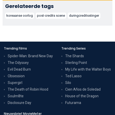
Gerelateerde tags
koreaanse oorlog
post-credits scene
duringcreditsstinger
Trending Films
Trending Series
Spider-Man: Brand New Day
The Shards
The Odyssey
Sterling Point
Evil Dead Burn
My Life with the Walter Boys
Obsession
Ted Lasso
Supergirl
Silo
The Death of Robin Hood
Cien Años de Soledad
Soulm8te
House of the Dragon
Disclosure Day
Futurama
Nieuwsbrief MovieMeter