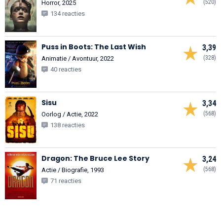
(520)
Horror, 2025
134 reacties
Puss in Boots: The Last Wish
3,39
(328)
Animatie / Avontuur, 2022
40 reacties
Sisu
3,34
(568)
Oorlog / Actie, 2022
138 reacties
Dragon: The Bruce Lee Story
3,24
(568)
Actie / Biografie, 1993
71 reacties