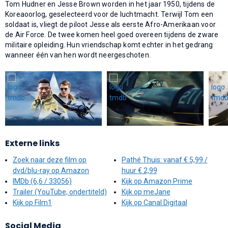
Tom Hudner en Jesse Brown worden in het jaar 1950, tijdens de
Koreaoorlog, geselecteerd voor de luchtmacht. Terwijl Tom een
soldaat is, vliegt de piloot Jesse als eerste Afro-Amerikaan voor
de Air Force. De twee komen heel goed overeen tijdens de zware
militaire opleiding. Hun vriendschap komt echter in het gedrang
wanneer één van hen wordt neergeschoten.
Externe links
Zoek naar deze film op
Pathé Thuis: vanaf € 5,99 /
dvd/blu-ray op Amazon
huur € 2,99
IMDb (6,6 / 33056)
Kijk op Amazon Prime
Trailer (YouTube, ondertiteld)
Kijk op meJane
Kijk op Film1
Kijk op Canal Digitaal
Social Media