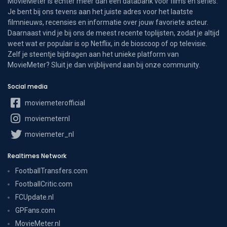
MovieMeter is echter meer dan een databank voor films en series.
Je bent bij ons tevens aan het juiste adres voor het laatste
filmnieuws, recensies en informatie over jouw favoriete acteur.
Daarnaast vind je bij ons de meest recente toplijsten, zodat je altijd
weet wat er populair is op Netflix, in de bioscoop of op televisie.
Zelf je steentje bijdragen aan het unieke platform van
MovieMeter? Sluit je dan vrijblijvend aan bij onze community.
Social media
moviemeterofficial
moviemeternl
moviemeter_nl
Realtimes Network
FootballTransfers.com
FootballCritic.com
FCUpdate.nl
GPFans.com
MovieMeter.nl