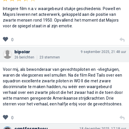
Integere film n.a.v. waargebeurd stukje geschiedenis. Powell en
Majors leveren net acteerwerk, gekoppeld aan de positie van
zwarte mensen rond 1950. Opvallend: het moment dat Majors
voor de spiegel staat in al zijn emotie.
0
bipolar
9 september 2025, 21:48 uur
26 berichten
23 stemmen
Voor mij, als bewonderaar van gevechtspiloten en -vliegtuigen,
waren de vliegscenes wel smullen. Na de film Red Tails over een
squadron excellente zwarte piloten in WO ll die met zware
discriminatie te maken hadden, nu wéér een waargebeurd
verhaal over een zwarte piloot die het zwaar had in de toen door
witte mannen geregeerde Amerikaanse strijdkrachten. Drie
sterren voor het verhaal, een halfje erbij voor de gevechtscènes.
0
cantforgetyou
18 december 2025, 17:18 uur