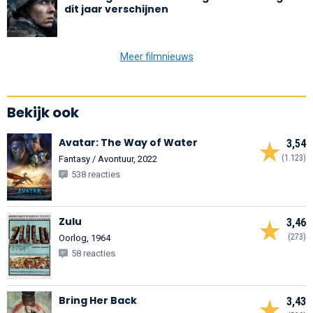
dit jaar verschijnen
Meer filmnieuws
Bekijk ook
Avatar: The Way of Water
3,54
(1.123)
Fantasy / Avontuur, 2022
538 reacties
Zulu
3,46
(273)
Oorlog, 1964
58 reacties
Bring Her Back
3,43