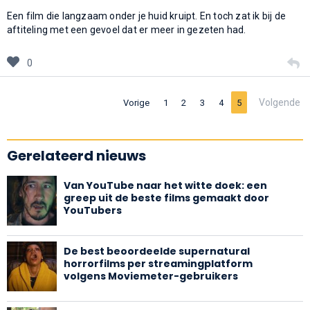
Een film die langzaam onder je huid kruipt. En toch zat ik bij de
aftiteling met een gevoel dat er meer in gezeten had.
0
Volgende
Vorige
1
2
3
4
5
Gerelateerd nieuws
Van YouTube naar het witte doek: een
greep uit de beste films gemaakt door
YouTubers
De best beoordeelde supernatural
horrorfilms per streamingplatform
volgens Moviemeter-gebruikers