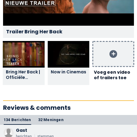
Trailer Bring Her Back
Bring Her Back |
Now in Cinemas
Voeg een video
Officiële
of trailers toe
Teaser Trailer
Reviews & comments
134 Berichten
32 Meningen
Gast
berichten
stemmen