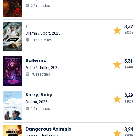
24 reacties
F1
3,32
(523)
Drama / Sport, 2025
112 reacties
Ballerina
3,31
(448)
Actie / Thriller, 2025
70 reacties
Sorry, Baby
3,29
(105)
Drama, 2025
14 reacties
Dangerous Animals
3,24
(209)