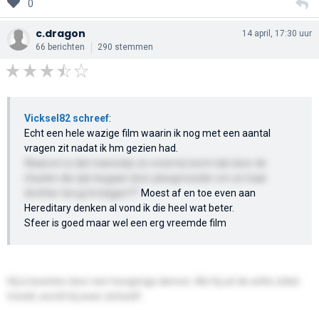
0
c.dragon
14 april, 17:30 uur
66 berichten
290 stemmen
Vicksel82 schreef
:
Echt een hele wazige film waarin ik nog met een aantal
vragen zit nadat ik hm gezien had.
Waarom is dat mannetje zo vreemd, komt dat door de
rituelen die zijn begaan door pleegmoeder om zo haar
dochter terug te krijgen??
Moest af en toe even aan
Hereditary denken al vond ik die heel wat beter.
Sfeer is goed maar wel een erg vreemde film
Hij is bezeten door een hongerige demon. Als hij uit de witte cirkel
treedt, wordt hij weer zichzelf.