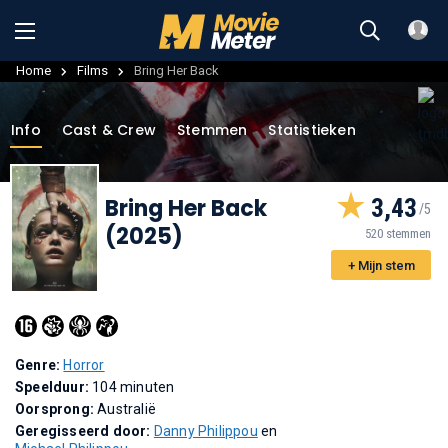
Home
Films
Bring Her Back
Info
Cast & Crew
Stemmen
Statistieken
Bring Her Back
3,43
(2025)
520 stemmen
+ Mijn stem
Genre:
Horror
Speelduur:
104 minuten
Oorsprong:
Australië
Geregisseerd door:
Danny Philippou
en