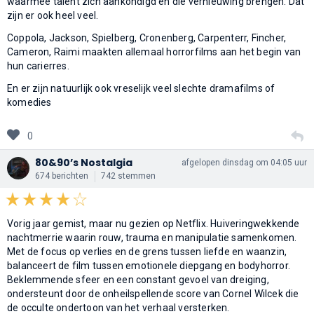
waarmee talent zich aankondigd en die vernieuwing brengen. Dat
zijn er ook heel veel.
Coppola, Jackson, Spielberg, Cronenberg, Carpenterr, Fincher,
Cameron, Raimi maakten allemaal horrorfilms aan het begin van
hun carierres.
En er zijn natuurlijk ook vreselijk veel slechte dramafilms of
komedies
0
80&90’s Nostalgia
afgelopen dinsdag om 04:05 uur
674 berichten
742 stemmen
Vorig jaar gemist, maar nu gezien op Netflix. Huiveringwekkende
nachtmerrie waarin rouw, trauma en manipulatie samenkomen.
Met de focus op verlies en de grens tussen liefde en waanzin,
balanceert de film tussen emotionele diepgang en bodyhorror.
Beklemmende sfeer en een constant gevoel van dreiging,
ondersteunt door de onheilspellende score van Cornel Wilcek die
de occulte ondertoon van het verhaal versterken.