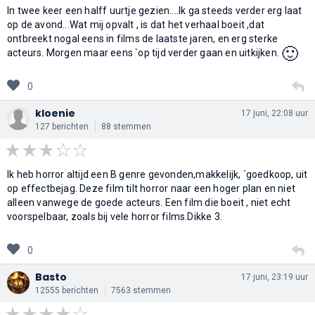
In twee keer een halff uurtje gezien....Ik ga steeds verder erg laat
op de avond...Wat mij opvalt , is dat het verhaal boeit ,dat
ontbreekt nogal eens in films de laatste jaren, en erg sterke
🙂
acteurs. Morgen maar eens `op tijd verder gaan en uitkijken.
0
kloenie
17 juni, 22:08 uur
127 berichten
88 stemmen
Ik heb horror altijd een B genre gevonden,makkelijk, `goedkoop, uit
op effectbejag. Deze film tilt horror naar een hoger plan en niet
alleen vanwege de goede acteurs. Een film die boeit , niet echt
voorspelbaar, zoals bij vele horror films.Dikke 3.
0
Basto
17 juni, 23:19 uur
12555 berichten
7563 stemmen