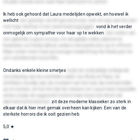
situatie steeds weer naar haar hand weet te zetten.
Ik heb ook gehoord dat Laura medelijden opwekt, en hoewel ik
wellicht
een greintje van dit gevoel ervoer toen ik haar aan het slot
met haar dochter in het zwembad zag liggen,
vond ik het verder
onmogelijk om sympathie voor haar op te wekken.
Het verlies van
een geliefde is geen excuus om dergelijke zieke plannen te
bedenken en hierbij talloze andere mensenlevens op te offeren.
Maar onder meer haar personage maakt Bring Her Back juist tot
zo’n uitstekende horrorfilm.
Ondanks enkele kleine smetjes
zoals de onduidelijk verklaarde
verschijning van de overleden vader van Andy en Piper, de
zichtbare zoutlijn aan de voorkant van het huis die niemand lijkt
op te merken, en het feit dat de mensen om Laura heen bepaalde
acties (zoals de opgezette hond in haar huis) niet direct als
alarmerend herkennen,
zit deze moderne klassieker zo sterk in
elkaar dat ik hier met gemak overheen kan kijken. Een van de
sterkste horrors die ik ooit gezien heb.
5,0 ★