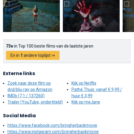
73e
in Top 100 beste films van de laatste jaren
En in
1
andere toplijst ⇒
Externe links
Zoek naar deze film op
Kijk op Netflix
dvd/blu-ray op Amazon
Pathé Thuis: vanaf € 9,99 /
IMDb (7,1 / 137260)
huur € 3,99
Trailer (YouTube, ondertiteld)
Kijk op meJane
Social Media
https://www.facebook.com/bringherbackmovie
https://www.instagram.com/bringherbackmovie