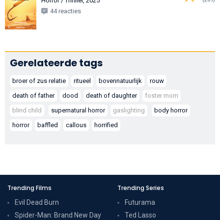
Horror / Thriller, 2025
44 reacties
Gerelateerde tags
broer of zus relatie
ritueel
bovennatuurlijk
rouw
death of father
dood
death of daughter
foster mom
blind child
supernatural horror
gaslighting
body horror
horror
baffled
callous
horrified
Trending Films
Trending Series
Evil Dead Burn
Futurama
Spider-Man: Brand New Day
Ted Lasso