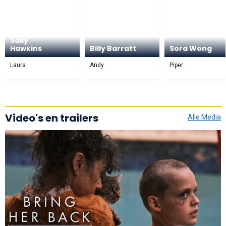
Sally
Hawkins
Billy Barratt
Sora Wong
Laura
Andy
Piper
Video's en trailers
Alle Media