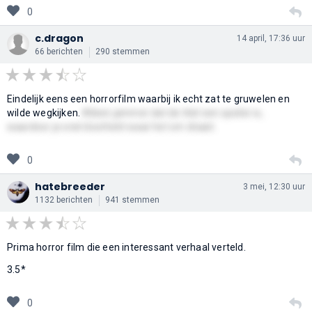
0
c.dragon
14 april, 17:36 uur
66 berichten
290 stemmen
Eindelijk eens een horrorfilm waarbij ik echt zat te gruwelen en
wilde wegkijken.
Alleen jammer dat de titel een spoiler is,
waardoor je snel doorhebt waar het om draait.
0
hatebreeder
3 mei, 12:30 uur
1132 berichten
941 stemmen
Prima horror film die een interessant verhaal verteld.
3.5*
0