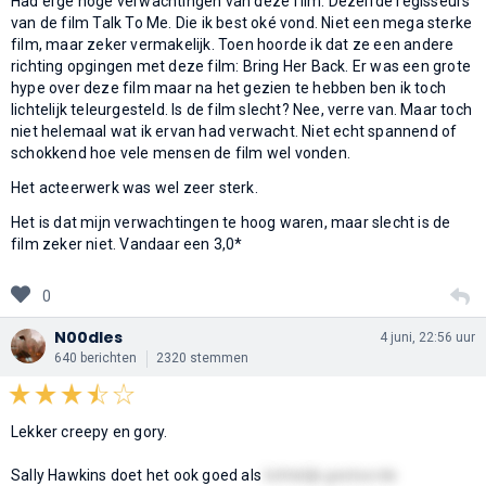
Had erge hoge verwachtingen van deze film. Dezelfde regisseurs
van de film Talk To Me. Die ik best oké vond. Niet een mega sterke
film, maar zeker vermakelijk. Toen hoorde ik dat ze een andere
richting opgingen met deze film: Bring Her Back. Er was een grote
hype over deze film maar na het gezien te hebben ben ik toch
lichtelijk teleurgesteld. Is de film slecht? Nee, verre van. Maar toch
niet helemaal wat ik ervan had verwacht. Niet echt spannend of
schokkend hoe vele mensen de film wel vonden.
Het acteerwerk was wel zeer sterk.
Het is dat mijn verwachtingen te hoog waren, maar slecht is de
film zeker niet. Vandaar een 3,0*
0
N00dles
4 juni, 22:56 uur
640 berichten
2320 stemmen
Lekker creepy en gory.
Sally Hawkins doet het ook goed als
lichtelijk gestoorde