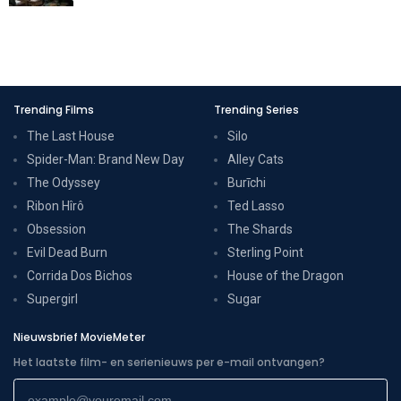
Trending Films
Trending Series
The Last House
Silo
Spider-Man: Brand New Day
Alley Cats
The Odyssey
Burīchi
Ribon Hîrô
Ted Lasso
Obsession
The Shards
Evil Dead Burn
Sterling Point
Corrida Dos Bichos
House of the Dragon
Supergirl
Sugar
Nieuwsbrief MovieMeter
Het laatste film- en serienieuws per e-mail ontvangen?