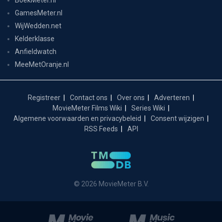
GamesMeter.nl
WijWedden.net
Kelderklasse
Anfieldwatch
MeeMetOranje.nl
Registreer
Contact ons
Over ons
Adverteren
MovieMeter Films Wiki
Series Wiki
Algemene voorwaarden en privacybeleid
Consent wijzigen
RSS Feeds
API
© 2026 MovieMeter B.V.