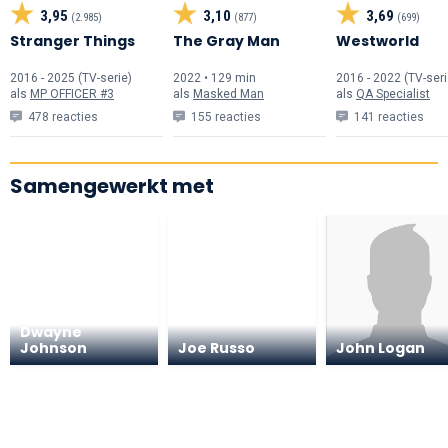
3,95
3,10
3,69
(2.985)
(877)
(699)
Stranger Things
The Gray Man
Westworld
2016 - 2025 (TV-serie)
2022 • 129 min
2016 - 2022 (TV-seri
als
MP OFFICER #3
als
Masked Man
als
QA Specialist
478 reacties
155 reacties
141 reacties
Samengewerkt met
Dwayne
Johnson
Joe Russo
John Logan