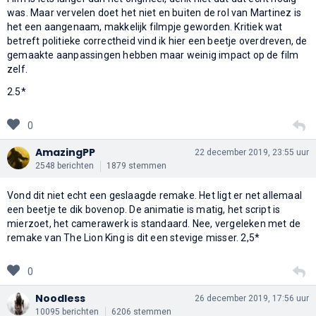
was. Maar vervelen doet het niet en buiten de rol van Martinez is
het een aangenaam, makkelijk filmpje geworden. Kritiek wat
betreft politieke correctheid vind ik hier een beetje overdreven, de
gemaakte aanpassingen hebben maar weinig impact op de film
zelf.
2.5*
0
AmazingPP
22 december 2019, 23:55 uur
2548 berichten
1879 stemmen
Vond dit niet echt een geslaagde remake. Het ligt er net allemaal
een beetje te dik bovenop. De animatie is matig, het script is
mierzoet, het camerawerk is standaard. Nee, vergeleken met de
remake van The Lion King is dit een stevige misser. 2,5*
0
Noodless
26 december 2019, 17:56 uur
10095 berichten
6206 stemmen