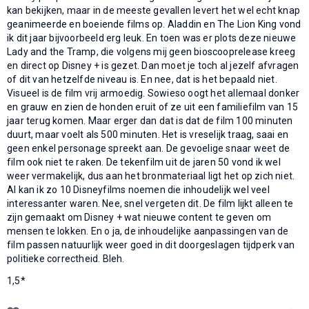
kan bekijken, maar in de meeste gevallen levert het wel echt knap
geanimeerde en boeiende films op. Aladdin en The Lion King vond
ik dit jaar bijvoorbeeld erg leuk. En toen was er plots deze nieuwe
Lady and the Tramp, die volgens mij geen bioscooprelease kreeg
en direct op Disney + is gezet. Dan moet je toch al jezelf afvragen
of dit van hetzelfde niveau is. En nee, dat is het bepaald niet.
Visueel is de film vrij armoedig. Sowieso oogt het allemaal donker
en grauw en zien de honden eruit of ze uit een familiefilm van 15
jaar terug komen. Maar erger dan dat is dat de film 100 minuten
duurt, maar voelt als 500 minuten. Het is vreselijk traag, saai en
geen enkel personage spreekt aan. De gevoelige snaar weet de
film ook niet te raken. De tekenfilm uit de jaren 50 vond ik wel
weer vermakelijk, dus aan het bronmateriaal ligt het op zich niet.
Al kan ik zo 10 Disneyfilms noemen die inhoudelijk wel veel
interessanter waren. Nee, snel vergeten dit. De film lijkt alleen te
zijn gemaakt om Disney + wat nieuwe content te geven om
mensen te lokken. En o ja, de inhoudelijke aanpassingen van de
film passen natuurlijk weer goed in dit doorgeslagen tijdperk van
politieke correctheid. Bleh.
1,5*