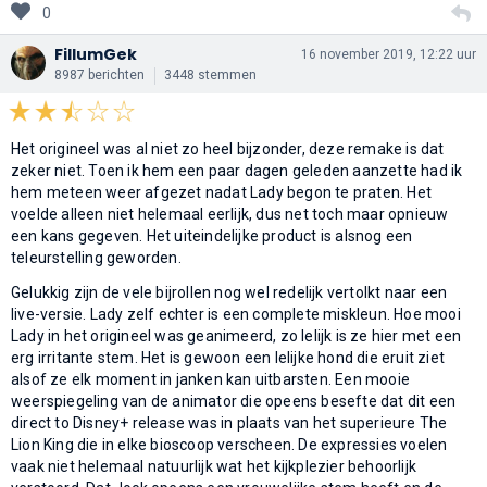
0
FillumGek
16 november 2019, 12:22 uur
8987 berichten
3448 stemmen
Het origineel was al niet zo heel bijzonder, deze remake is dat
zeker niet. Toen ik hem een paar dagen geleden aanzette had ik
hem meteen weer afgezet nadat Lady begon te praten. Het
voelde alleen niet helemaal eerlijk, dus net toch maar opnieuw
een kans gegeven. Het uiteindelijke product is alsnog een
teleurstelling geworden.
Gelukkig zijn de vele bijrollen nog wel redelijk vertolkt naar een
live-versie. Lady zelf echter is een complete miskleun. Hoe mooi
Lady in het origineel was geanimeerd, zo lelijk is ze hier met een
erg irritante stem. Het is gewoon een lelijke hond die eruit ziet
alsof ze elk moment in janken kan uitbarsten. Een mooie
weerspiegeling van de animator die opeens besefte dat dit een
direct to Disney+ release was in plaats van het superieure The
Lion King die in elke bioscoop verscheen. De expressies voelen
vaak niet helemaal natuurlijk wat het kijkplezier behoorlijk