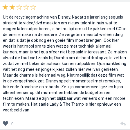
Uit de recyclagemachine van Disney. Nadat ze jarenlang sequels
straight to video/dvd maakten om nieuw talent in huis wat te
mogen laten uitproberen, is het nu tijd om uit te pakken met CGI in
de ene remake na de andere. Ze vergeten meestal wel één ding
en dat is dat je ook nog een goeie film moet brengen. Ook hier
weer is het mooi om te zien wat ze met techniek allemaal
kunnen, maar is het qua sfeer niet bepaald interessant. Ze maken
alvast de fout niet zoals bij Dumbo om de hoofdrol opzij te zetten
zodat ze met bekende acteurs kunnen uitpakken. Qua aankleding
valt het nog mee en jonge kijkers zullen hier wel van genieten.
Maar de charme is helemaal weg. Niet moeilijk dat deze film wat
in de vergeethoek zat. Disney speelt momenteel met remakes,
bekende franchise en reboots. Ze zijn commercieel gezien bijna
alleenheerser op dit moment en hebben de budgetten en
technieken. Maar ze zijn het blijkbaar wat verleerd om een mooie
film te maken. Het saaie Lady & The Tramp is hier opnieuw een
voorbeeld van.
0