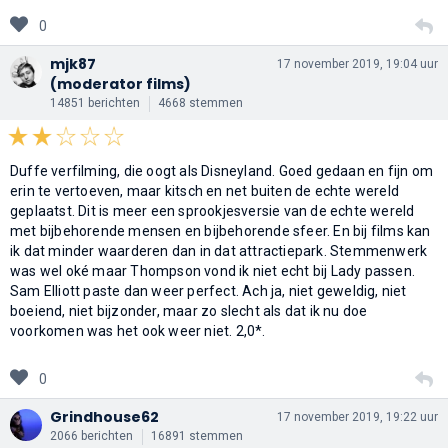
0
mjk87
17 november 2019, 19:04 uur
(moderator films)
14851 berichten
4668 stemmen
Duffe verfilming, die oogt als Disneyland. Goed gedaan en fijn om
erin te vertoeven, maar kitsch en net buiten de echte wereld
geplaatst. Dit is meer een sprookjesversie van de echte wereld
met bijbehorende mensen en bijbehorende sfeer. En bij films kan
ik dat minder waarderen dan in dat attractiepark. Stemmenwerk
was wel oké maar Thompson vond ik niet echt bij Lady passen.
Sam Elliott paste dan weer perfect. Ach ja, niet geweldig, niet
boeiend, niet bijzonder, maar zo slecht als dat ik nu doe
voorkomen was het ook weer niet. 2,0*.
0
Grindhouse62
17 november 2019, 19:22 uur
2066 berichten
16891 stemmen