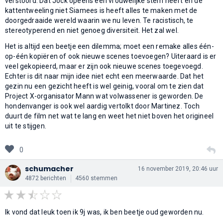
verstoord. Dat Jock opeens een vrouwelijke stem heeft en de
kattentweeling niet Siamees is heeft alles te maken met de
doorgedraaide wereld waarin we nu leven. Te racistisch, te
stereotyperend en niet genoeg diversiteit. Het zal wel.
Het is altijd een beetje een dilemma; moet een remake alles één-
op-één kopiëren of ook nieuwe scenes toevoegen? Uiteraard is er
veel gekopieerd, maar er zijn ook nieuwe scenes toegevoegd.
Echter is dit naar mijn idee niet echt een meerwaarde. Dat het
gezin nu een gezicht heeft is wel geinig, vooral om te zien dat
Project X-organisator Mann wat volwassener is geworden. De
hondenvanger is ook wel aardig vertolkt door Martinez. Toch
duurt de film net wat te lang en weet het niet boven het origineel
uit te stijgen.
0
schumacher
16 november 2019, 20:46 uur
4872 berichten
4560 stemmen
Ik vond dat leuk toen ik 9j was, ik ben beetje oud geworden nu.