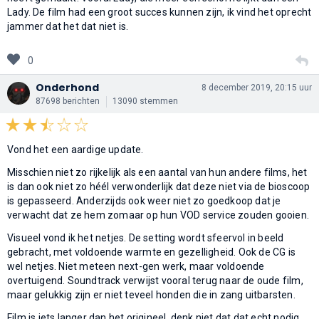
Lady. De film had een groot succes kunnen zijn, ik vind het oprecht
jammer dat het dat niet is.
0
Onderhond
8 december 2019, 20:15 uur
87698 berichten
13090 stemmen
Vond het een aardige update.
Misschien niet zo rijkelijk als een aantal van hun andere films, het
is dan ook niet zo héél verwonderlijk dat deze niet via de bioscoop
is gepasseerd. Anderzijds ook weer niet zo goedkoop dat je
verwacht dat ze hem zomaar op hun VOD service zouden gooien.
Visueel vond ik het netjes. De setting wordt sfeervol in beeld
gebracht, met voldoende warmte en gezelligheid. Ook de CG is
wel netjes. Niet meteen next-gen werk, maar voldoende
overtuigend. Soundtrack verwijst vooral terug naar de oude film,
maar gelukkig zijn er niet teveel honden die in zang uitbarsten.
Film is iets langer dan het origineel, denk niet dat dat echt nodig