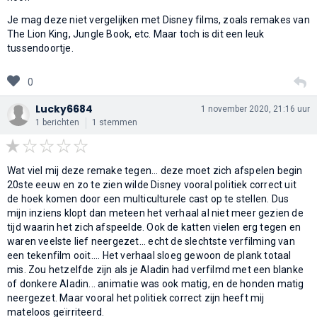
Je mag deze niet vergelijken met Disney films, zoals remakes van
The Lion King, Jungle Book, etc. Maar toch is dit een leuk
tussendoortje.
0
Lucky6684
1 november 2020, 21:16 uur
1 berichten
1 stemmen
Wat viel mij deze remake tegen... deze moet zich afspelen begin
20ste eeuw en zo te zien wilde Disney vooral politiek correct uit
de hoek komen door een multiculturele cast op te stellen. Dus
mijn inziens klopt dan meteen het verhaal al niet meer gezien de
tijd waarin het zich afspeelde. Ook de katten vielen erg tegen en
waren veelste lief neergezet... echt de slechtste verfilming van
een tekenfilm ooit.... Het verhaal sloeg gewoon de plank totaal
mis. Zou hetzelfde zijn als je Aladin had verfilmd met een blanke
of donkere Aladin... animatie was ook matig, en de honden matig
neergezet. Maar vooral het politiek correct zijn heeft mij
mateloos geïrriteerd.