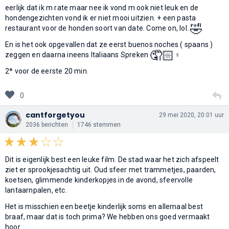
eerlijk dat ik m rate maar nee ik vond m ook niet leuk en de
hondengezichten vond ik er niet mooi uitzien. + een pasta
🤣
restaurant voor de honden soort van date. Come on, lol.
En is het ook opgevallen dat ze eerst buenos noches ( spaans )
🤦
zeggen en daarna ineens Italiaans Spreken
‍♀️
2* voor de eerste 20 min.
0
cantforgetyou
29 mei 2020, 20:01 uur
2036 berichten
1746 stemmen
Dit is eigenlijk best een leuke film. De stad waar het zich afspeelt
ziet er sprookjesachtig uit. Oud sfeer met trammetjes, paarden,
koetsen, glimmende kinderkopjes in de avond, sfeervolle
lantaarnpalen, etc.
Het is misschien een beetje kinderlijk soms en allemaal best
braaf, maar dat is toch prima? We hebben ons goed vermaakt
hoor.