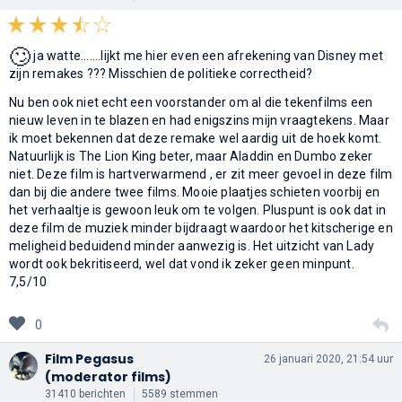
🙄
ja watte.......lijkt me hier even een afrekening van Disney met
zijn remakes ??? Misschien de politieke correctheid?
Nu ben ook niet echt een voorstander om al die tekenfilms een
nieuw leven in te blazen en had enigszins mijn vraagtekens. Maar
ik moet bekennen dat deze remake wel aardig uit de hoek komt.
Natuurlijk is The Lion King beter, maar Aladdin en Dumbo zeker
niet. Deze film is hartverwarmend , er zit meer gevoel in deze film
dan bij die andere twee films. Mooie plaatjes schieten voorbij en
het verhaaltje is gewoon leuk om te volgen. Pluspunt is ook dat in
deze film de muziek minder bijdraagt waardoor het kitscherige en
meligheid beduidend minder aanwezig is. Het uitzicht van Lady
wordt ook bekritiseerd, wel dat vond ik zeker geen minpunt.
7,5/10
0
Film Pegasus
26 januari 2020, 21:54 uur
(moderator films)
31410 berichten
5589 stemmen