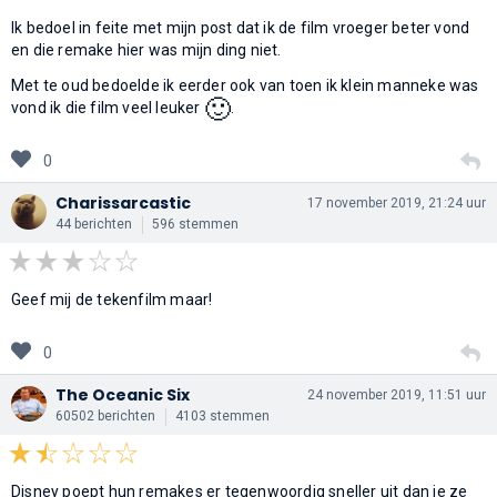
Ik bedoel in feite met mijn post dat ik de film vroeger beter vond
en die remake hier was mijn ding niet.
Met te oud bedoelde ik eerder ook van toen ik klein manneke was
🙂
vond ik die film veel leuker
.
0
Charissarcastic
17 november 2019, 21:24 uur
44 berichten
596 stemmen
Geef mij de tekenfilm maar!
0
The Oceanic Six
24 november 2019, 11:51 uur
60502 berichten
4103 stemmen
Disney poept hun remakes er tegenwoordig sneller uit dan je ze