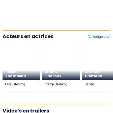
Acteurs en actrices
Volledige cast
Tessa
Justin
Kiersey
Thompson
Theroux
Clemons
Lady (stemrol)
Tramp (stemrol)
Darling
Video's en trailers