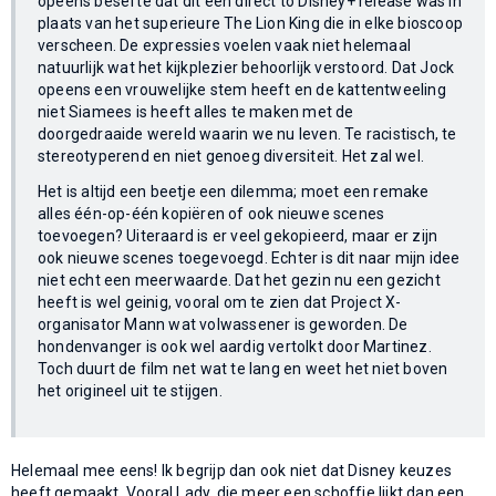
opeens besefte dat dit een direct to Disney+ release was in
plaats van het superieure The Lion King die in elke bioscoop
verscheen. De expressies voelen vaak niet helemaal
natuurlijk wat het kijkplezier behoorlijk verstoord. Dat Jock
opeens een vrouwelijke stem heeft en de kattentweeling
niet Siamees is heeft alles te maken met de
doorgedraaide wereld waarin we nu leven. Te racistisch, te
stereotyperend en niet genoeg diversiteit. Het zal wel.
Het is altijd een beetje een dilemma; moet een remake
alles één-op-één kopiëren of ook nieuwe scenes
toevoegen? Uiteraard is er veel gekopieerd, maar er zijn
ook nieuwe scenes toegevoegd. Echter is dit naar mijn idee
niet echt een meerwaarde. Dat het gezin nu een gezicht
heeft is wel geinig, vooral om te zien dat Project X-
organisator Mann wat volwassener is geworden. De
hondenvanger is ook wel aardig vertolkt door Martinez.
Toch duurt de film net wat te lang en weet het niet boven
het origineel uit te stijgen.
Helemaal mee eens! Ik begrijp dan ook niet dat Disney keuzes
heeft gemaakt. Vooral Lady, die meer een schoffie lijkt dan een