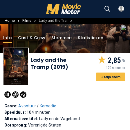
Home
Films
Lady and the Tramp
Info
Cast & Crew
Stemmen
Statistieken
2,85
Lady and the
Tramp (2019)
179 stemmen
+ Mijn stem
Genre:
Avontuur
/
Komedie
Speelduur:
104 minuten
Alternatieve titel:
Lady en de Vagebond
Oorsprong:
Verenigde Staten