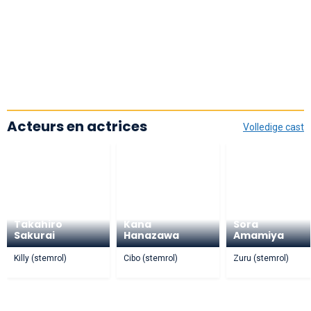
Acteurs en actrices
Volledige cast
Takahiro
Kana
Sora
Sakurai
Hanazawa
Amamiya
Killy (stemrol)
Cibo (stemrol)
Zuru (stemrol)