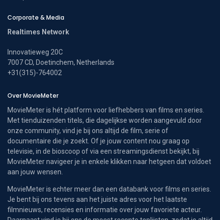
Corporate & Media
Realtimes Network
Innovatieweg 20C
7007 CD, Doetinchem, Netherlands
+31(315)-764002
Over MovieMeter
MovieMeter is hét platform voor liefhebbers van films en series.
Met tienduizenden titels, die dagelijkse worden aangevuld door
onze community, vind je bij ons altijd de film, serie of
documentaire die je zoekt. Of je jouw content nou graag op
televisie, in de bioscoop of via een streamingsdienst bekijkt, bij
MovieMeter navigeer je in enkele klikken naar hetgeen dat voldoet
aan jouw wensen.
MovieMeter is echter meer dan een databank voor films en series.
Je bent bij ons tevens aan het juiste adres voor het laatste
filmnieuws, recensies en informatie over jouw favoriete acteur.
Daarnaast vind je bij ons de meest recente toplijsten, zodat je altijd