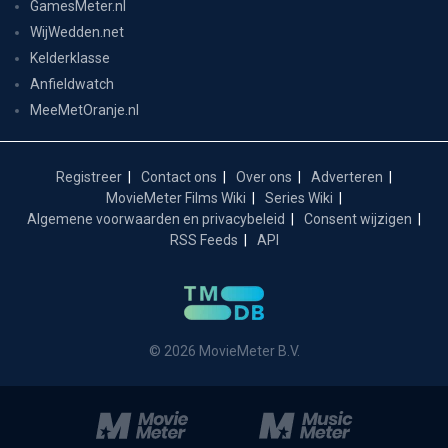
GamesMeter.nl
WijWedden.net
Kelderklasse
Anfieldwatch
MeeMetOranje.nl
Registreer
Contact ons
Over ons
Adverteren
MovieMeter Films Wiki
Series Wiki
Algemene voorwaarden en privacybeleid
Consent wijzigen
RSS Feeds
API
© 2026 MovieMeter B.V.