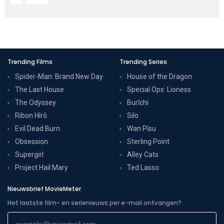
Trending Films
Trending Series
Spider-Man: Brand New Day
House of the Dragon
The Last House
Special Ops: Lioness
The Odyssey
Burīchi
Ribon Hîrô
Silo
Evil Dead Burn
Wan Pīsu
Obsession
Sterling Point
Supergirl
Alley Cats
Project Hail Mary
Ted Lasso
Nieuwsbrief MovieMeter
Het laatste film- en serienieuws per e-mail ontvangen?