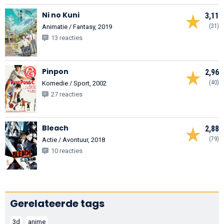
Ni no Kuni
3,11
(31)
Animatie / Fantasy, 2019
13 reacties
Pinpon
2,96
(40)
Komedie / Sport, 2002
27 reacties
Bleach
2,88
(79)
Actie / Avontuur, 2018
10 reacties
Gerelateerde tags
3d
anime