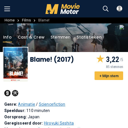
Home
Films
Blame!
Info
Cast & Crew
Stemmen
Statistieken
Blame! (2017)
3,22
85 stemmen
+ Mijn stem
Genre:
Animatie
/
Sciencefiction
Speelduur:
110 minuten
Oorsprong:
Japan
Geregisseerd door:
Hiroyuki Seshita