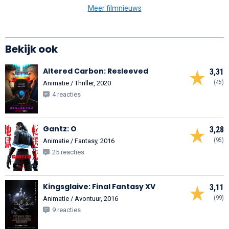
Meer filmnieuws
Bekijk ook
Altered Carbon: Resleeved
3,31
(45)
Animatie / Thriller, 2020
4 reacties
Gantz: O
3,28
(95)
Animatie / Fantasy, 2016
25 reacties
Kingsglaive: Final Fantasy XV
3,11
(99)
Animatie / Avontuur, 2016
9 reacties