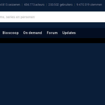
4.813 seizoenen
656.773 acteurs
200.502 gebruikers
9.470.319 stemmen
Bioscoop
On demand
Forum
Updates