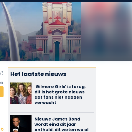
Het laatste nieuws
en
'Gilmore Girls' is terug:
dit is het grote nieuws
dat fans niet hadden
verwacht
Nieuwe James Bond
wordt eind dit jaar
onthuld: dit weten we al