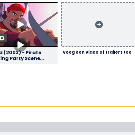
 (2003) - Pirate
Voeg een video of trailers toe
ing Party Scene
 | Movieclips