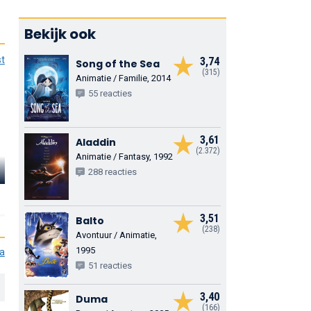
Bekijk ook
st
3,74
Song of the Sea
(315)
Animatie / Familie, 2014
55 reacties
3,61
Aladdin
(2.372)
Animatie / Fantasy, 1992
t
Timothy West
Adriano Giannini
Raman Hui
288 reacties
Dymas (stemrol)
Rat (stemrol)
Jin (stemrol)
3,51
Balto
(238)
Avontuur / Animatie,
1995
ia
51 reacties
3,40
Duma
(166)