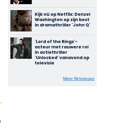
Kijk nú op Netflix: Denzel
Washington op zijn best
in dramathriller 'John Q'
'Lord of the Rings'-
acteur met rauwere rol
in actiethriller
'Unlocked' vanavond op
televisie
Meer filmnieuws
m