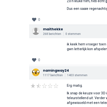
Zo'n leuke film, heb echt 
Dus een saaie regenachti
0
maithekke
268 berichten
0 stemmen
ik keek hem vroeger toen
gwn letterlijk kon afspele
0
namingway24
1117 berichten
1403 stemmen
Erg matig.
Ik snap de keuze voor 3D
teleurstellend uit. Verde
afgewisseld met een teleu