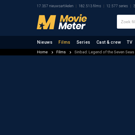
17.357 nieuwsartikelen
182.513 films
12.577 series
3
Nieuws
Films
Series
Cast & crew
TV
Home
Films
Sinbad: Legend of the Seven Seas