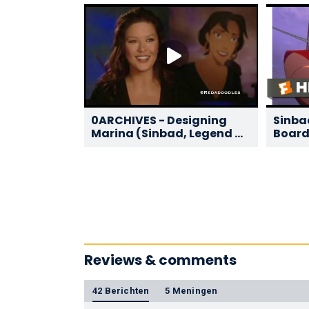
0ARCHIVES - Designing
Sinbad
Marina (Sinbad, Legend Of
Board
The Seven Seas)
(1/10)
Reviews & comments
42 Berichten
5 Meningen