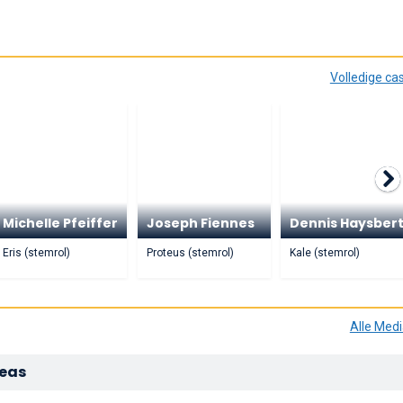
Volledige ca
Michelle Pfeiffer
Joseph Fiennes
Dennis Haysber
Eris (stemrol)
Proteus (stemrol)
Kale (stemrol)
Alle Med
Seas