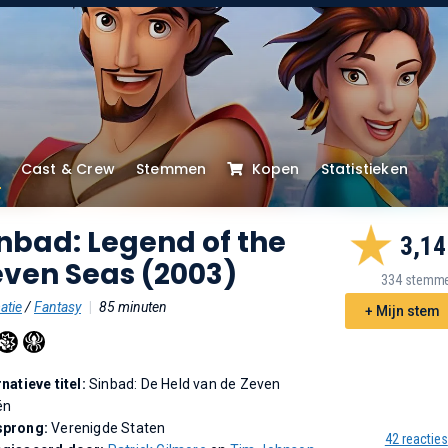
Cast & Crew
Stemmen
Kopen
Statistieken
nbad: Legend of the
3,14
even Seas (2003)
334 stemm
atie
/
Fantasy
|
85 minuten
+ Mijn stem
rnatieve titel:
Sinbad: De Held van de Zeven
ën
sprong:
Verenigde Staten
42 reacties