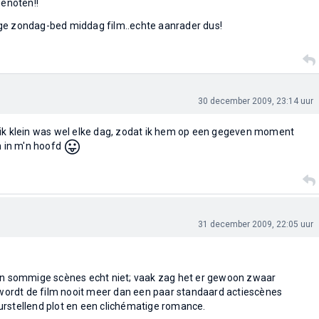
genoten!!
ge zondag-bed middag film..echte aanrader dus!
30 december 2009, 23:14 uur
 ik klein was wel elke dag, zodat ik hem op een gegeven moment
😛
n in m'n hoofd
31 december 2009, 22:05 uur
 in sommige scènes echt niet; vaak zag het er gewoon zwaar
r wordt de film nooit meer dan een paar standaard actiescènes
rstellend plot en een clichématige romance.