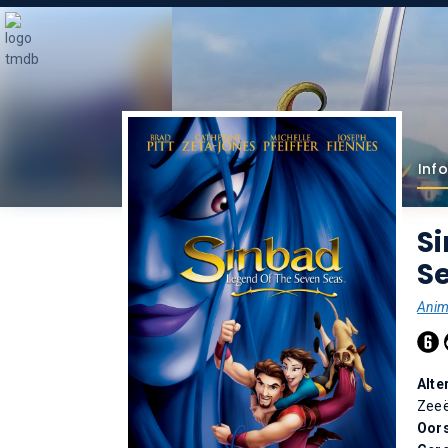
Info
Si
S
Anim
Alte
Zee
Oor