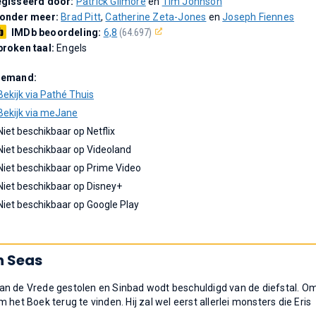
gisseerd door:
Patrick Gilmore
en
Tim Johnson
 onder meer:
Brad Pitt
,
Catherine Zeta-Jones
en
Joseph Fiennes
IMDb beoordeling:
6,8
(64.697)
roken taal:
Engels
Demand:
Bekijk via Pathé Thuis
Bekijk via meJane
Niet beschikbaar op Netflix
Niet beschikbaar op Videoland
Niet beschikbaar op Prime Video
Niet beschikbaar op Disney+
Niet beschikbaar op Google Play
n Seas
an de Vrede gestolen en Sinbad wodt beschuldigd van de diefstal. O
het Boek terug te vinden. Hij zal wel eerst allerlei monsters die Eris