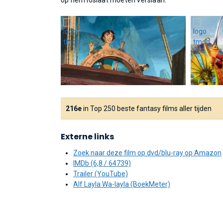
op hem loslaat moeten verslaan.
216e
in Top 250 beste fantasy films aller tijden
Externe links
Zoek naar deze film op dvd/blu-ray op Amazon
IMDb (6,8 / 64739)
Trailer (YouTube)
Alf Layla Wa-layla (BoekMeter)