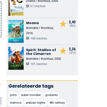
Drama / Avontuur, 2005
37 reacties
3,40
Moana
(925)
Animatie / Avontuur,
2016
108 reacties
3,36
Spirit: Stallion of
(473)
the Cimarron
Animatie / Avontuur, 2002
101 reacties
Gerelateerde tags
prins
water monster
goddess
matroos
arabian nights
8th century