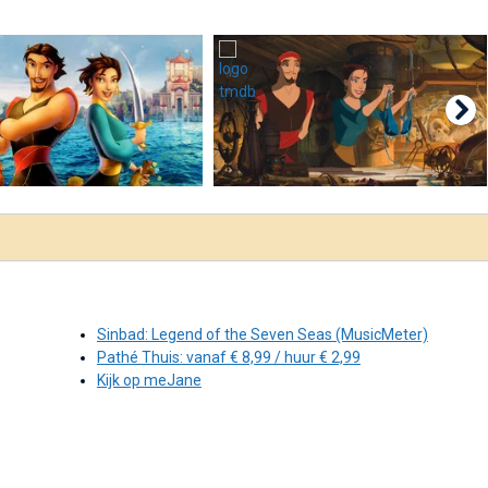
Sinbad: Legend of the Seven Seas (MusicMeter)
Pathé Thuis: vanaf € 8,99 / huur € 2,99
Kijk op meJane