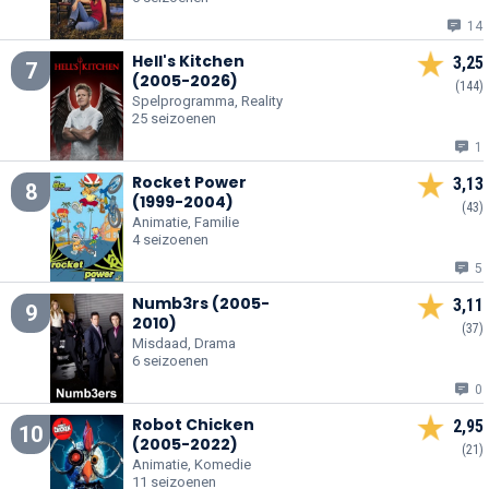
14
Hell's Kitchen
3,25
7
(2005-2026)
(144)
Spelprogramma, Reality
25 seizoenen
1
Rocket Power
3,13
8
(1999-2004)
(43)
Animatie, Familie
4 seizoenen
5
Numb3rs (2005-
3,11
9
2010)
(37)
Misdaad, Drama
6 seizoenen
0
Robot Chicken
2,95
10
(2005-2022)
(21)
Animatie, Komedie
11 seizoenen