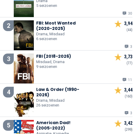
Drama
5 seizoenen
30
FBI: Most Wanted
3,94
2
(2020-2025)
(44)
Drama, Misdaad
6 seizoenen
3
FBI (2018-2026)
3,73
3
Misdaad, Drama
(77)
9 seizoenen
11
Law & Order (1990-
3,44
4
2026)
(160)
Drama, Misdaad
26 seizoenen
3
American Dad!
3,42
5
(2005-2022)
(299)
Animatie, Komedie