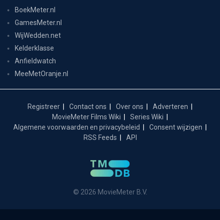
BoekMeter.nl
GamesMeter.nl
WijWedden.net
Kelderklasse
Anfieldwatch
MeeMetOranje.nl
Registreer
Contact ons
Over ons
Adverteren
MovieMeter Films Wiki
Series Wiki
Algemene voorwaarden en privacybeleid
Consent wijzigen
RSS Feeds
API
© 2026 MovieMeter B.V.