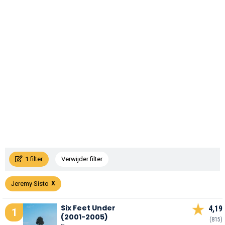
1 filter
Verwijder filter
Jeremy Sisto
Six Feet Under
4,19
1
(2001-2005)
(815)