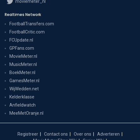
moviemeter_nl
Realtimes Network
FootballTransfers.com
FootballCritic.com
FCUpdate.nl
GPFans.com
MovieMeter.nl
MusicMeter.nl
BoekMeter.nl
GamesMeter.nl
WijWedden.net
Kelderklasse
Anfieldwatch
MeeMetOranje.nl
Registreer
Contact ons
Over ons
Adverteren