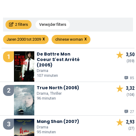
2 filters
Verwijder filters
Jaren 2000 tot 2009
chinese woman
De Battre Mon
3,50
1
Coeur S'est Arrêté
(359)
(2005)
Drama
107 minuten
85
True North (2006)
3,32
2
Drama, Thriller
(104)
96 minuten
27
Mang Shan (2007)
2,93
3
Drama
(27)
95 minuten