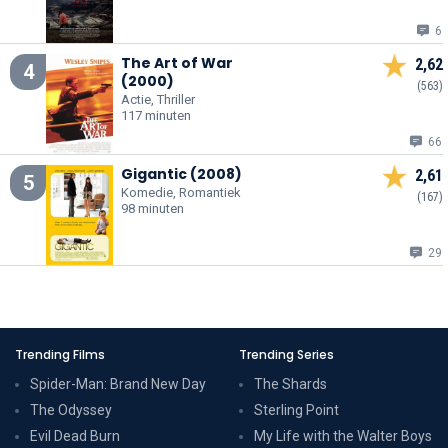
6
The Art of War
2,62
4
(2000)
(563)
Actie, Thriller
117 minuten
66
Gigantic (2008)
2,61
5
Komedie, Romantiek
(167)
98 minuten
29
Trending Films
Trending Series
Spider-Man: Brand New Day
The Shards
The Odyssey
Sterling Point
Evil Dead Burn
My Life with the Walter Boys