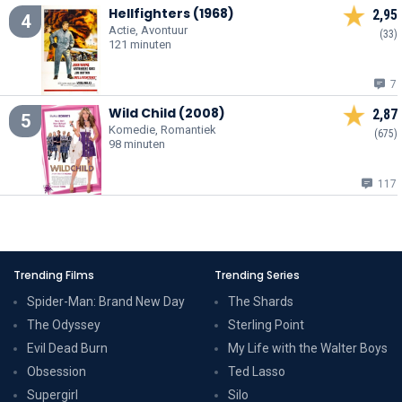
Hellfighters (1968)
2,95
4
Actie, Avontuur
(33)
121 minuten
7
Wild Child (2008)
2,87
5
Komedie, Romantiek
(675)
98 minuten
117
Trending Films
Trending Series
Spider-Man: Brand New Day
The Shards
The Odyssey
Sterling Point
Evil Dead Burn
My Life with the Walter Boys
Obsession
Ted Lasso
Supergirl
Silo