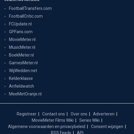
FootballTransfers.com
FootballCritic.com
FCUpdate.nl
GPFans.com
MovieMeter.nl
MusicMeter.nl
BoekMeter.nl
GamesMeter.nl
WijWedden.net
Kelderklasse
Anfieldwatch
MeeMetOranje.nl
Registreer
Contact ons
Over ons
Adverteren
MovieMeter Films Wiki
Series Wiki
Algemene voorwaarden en privacybeleid
Consent wijzigen
RSS Feeds
API