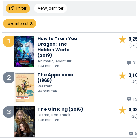
1 filter
Verwijder filter
love interest
How to Train Your
3,25
1
Dragon: The
(280)
Hidden World
(2019)
Animatie, Avontuur
31
104 minuten
The Appaloosa
3,10
2
(1966)
(40)
Western
98 minuten
15
The Girl King (2015)
3,08
3
Drama, Romantiek
(20)
106 minuten
5