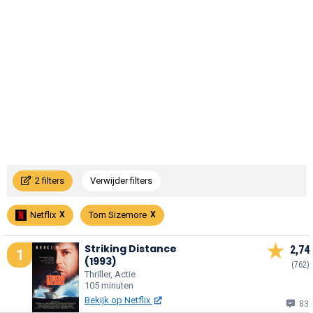
2 filters
Verwijder filters
Netflix
Tom Sizemore
Striking Distance
2,74
1
(1993)
(762)
Thriller, Actie
105 minuten
Bekijk op Netflix
83