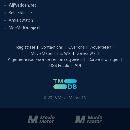
WijWedden.net
Kelderklasse
Anfieldwatch
MeeMetOranje.nl
Registreer
Contact ons
Over ons
Adverteren
MovieMeter Films Wiki
Series Wiki
Algemene voorwaarden en privacybeleid
Consent wijzigen
RSS Feeds
API
© 2026 MovieMeter B.V.