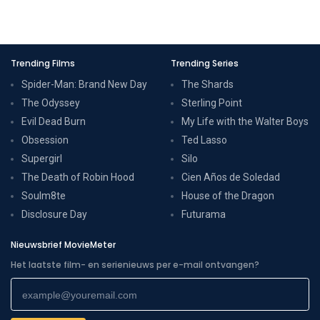
Trending Films
Trending Series
Spider-Man: Brand New Day
The Shards
The Odyssey
Sterling Point
Evil Dead Burn
My Life with the Walter Boys
Obsession
Ted Lasso
Supergirl
Silo
The Death of Robin Hood
Cien Años de Soledad
Soulm8te
House of the Dragon
Disclosure Day
Futurama
Nieuwsbrief MovieMeter
Het laatste film- en serienieuws per e-mail ontvangen?