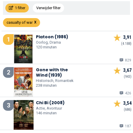
1 filter
Verwijder filter
casualty of war
Platoon (1986)
3,91
1
Oorlog, Drama
(4.188)
120 minuten
829
Gone with the
3,67
2
Wind (1939)
(943)
Historisch, Romantiek
238 minuten
426
Chi Bi (2008)
3,54
3
Actie, Avontuur
(686)
146 minuten
187