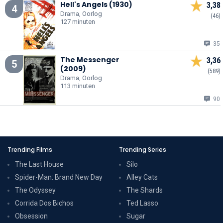
Hell's Angels (1930)
3,38
4
Drama, Oorlog
(46)
127 minuten
35
The Messenger
3,36
5
(2009)
(589)
Drama, Oorlog
113 minuten
90
Trending Films
Trending Series
The Last House
Silo
Spider-Man: Brand New Day
Alley Cats
The Odyssey
The Shards
Corrida Dos Bichos
Ted Lasso
Obsession
Sugar