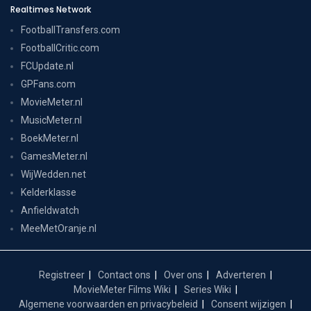
Realtimes Network
FootballTransfers.com
FootballCritic.com
FCUpdate.nl
GPFans.com
MovieMeter.nl
MusicMeter.nl
BoekMeter.nl
GamesMeter.nl
WijWedden.net
Kelderklasse
Anfieldwatch
MeeMetOranje.nl
Registreer
Contact ons
Over ons
Adverteren
MovieMeter Films Wiki
Series Wiki
Algemene voorwaarden en privacybeleid
Consent wijzigen