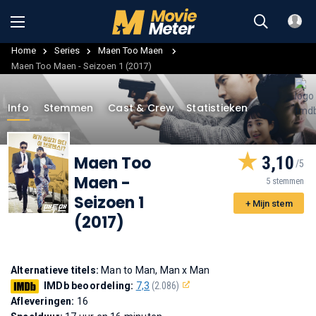
Home
Series
Maen Too Maen
Maen Too Maen - Seizoen 1 (2017)
Info
Stemmen
Cast & Crew
Statistieken
Maen Too
3,10
Maen
-
5 stemmen
Seizoen 1
+ Mijn stem
(2017)
Alternatieve titels:
Man to Man, Man x Man
IMDb beoordeling:
7,3
(2.086)
Afleveringen:
16