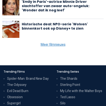
'Emily in Paris'-actrice Minnie Driver
slachtoffer van zwaar auto-ongeluk:
'Wonder dat ik nog leef'
Historische deal: NPO-serie 'Wolven'
binnenkort ook op Disney+ te zien
Meer filmnieuws
Trending Films
Trending Series
Spider-Man: Brand New Day
The Shards
The Odyssey
Sterling Point
Evil Dead Burn
My Life with the Walter Boys
Obsession
Ted Lasso
Supergirl
Silo