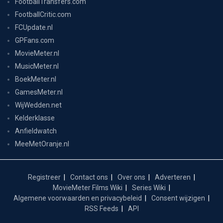
FootballTransfers.com
FootballCritic.com
FCUpdate.nl
GPFans.com
MovieMeter.nl
MusicMeter.nl
BoekMeter.nl
GamesMeter.nl
WijWedden.net
Kelderklasse
Anfieldwatch
MeeMetOranje.nl
Registreer
Contact ons
Over ons
Adverteren
MovieMeter Films Wiki
Series Wiki
Algemene voorwaarden en privacybeleid
Consent wijzigen
RSS Feeds
API