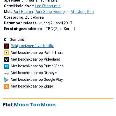
Speelduur:
17 uur en 16 minuten
Ontwikkeld door:
Lee Chang-min
Met:
Park Hae-jin
,
Park Sung-woong
en
Min-Jung Kim
Oorsprong:
Zuid-Korea
Datum van release:
vrijdag 21 april 2017
Eerst uitgezonden op:
JTBC (Zuid-Korea)
On Demand:
Bekijk seizoen 1 via Netflix
Niet beschikbaar op Pathé Thuis
Niet beschikbaar op Videoland
Niet beschikbaar op Prime Video
Niet beschikbaar op Disney+
Niet beschikbaar op Google Play
Niet beschikbaar op Ziggo
Plot
Maen Too Maen