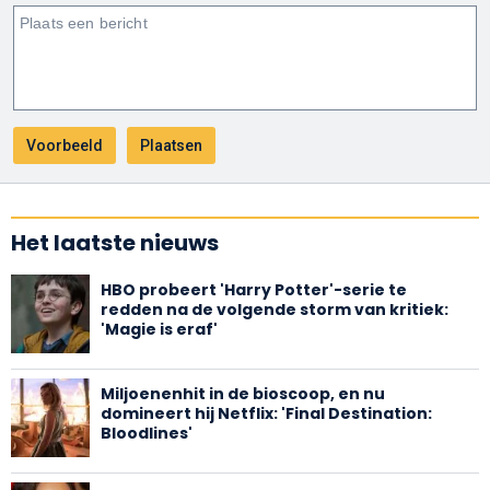
Het laatste nieuws
HBO probeert 'Harry Potter'-serie te
redden na de volgende storm van kritiek:
'Magie is eraf'
Miljoenenhit in de bioscoop, en nu
domineert hij Netflix: 'Final Destination:
Bloodlines'