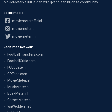
MovieMeter? Sluit je dan vrijblijvend aan bij onze community.
Social media
moviemeterofficial
moviemeternl
moviemeter_nl
Realtimes Network
FootballTransfers.com
FootballCritic.com
FCUpdate.nl
GPFans.com
MovieMeter.nl
MusicMeter.nl
BoekMeter.nl
GamesMeter.nl
WijWedden.net