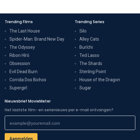
Trending Films
Trending Series
The Last House
Silo
Spider-Man: Brand New Day
Alley Cats
The Odyssey
Burīchi
Ribon Hîrô
Ted Lasso
Obsession
The Shards
Evil Dead Burn
Sterling Point
Corrida Dos Bichos
House of the Dragon
Supergirl
Sugar
Nieuwsbrief MovieMeter
Het laatste film- en serienieuws per e-mail ontvangen?