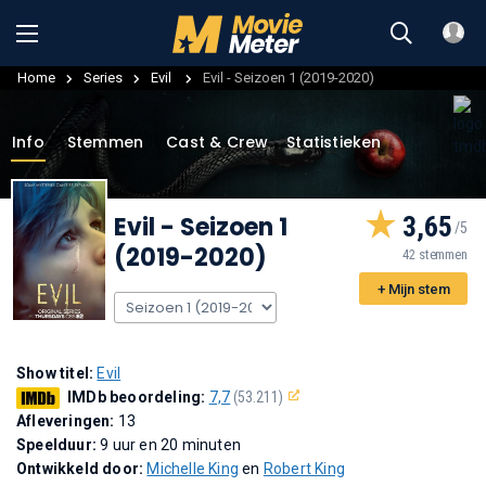
Home
Series
Evil
Evil - Seizoen 1 (2019-2020)
Info
Stemmen
Cast & Crew
Statistieken
Evil
- Seizoen 1
3,65
(2019-2020)
42 stemmen
+ Mijn stem
Show titel:
Evil
IMDb beoordeling:
7,7
(53.211)
Afleveringen:
13
Speelduur:
9 uur en 20 minuten
Ontwikkeld door:
Michelle King
en
Robert King