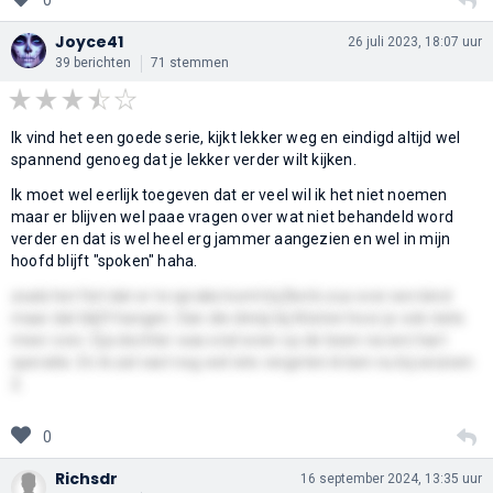
Joyce41
26 juli 2023, 18:07 uur
39 berichten
71 stemmen
Ik vind het een goede serie, kijkt lekker weg en eindigd altijd wel
spannend genoeg dat je lekker verder wilt kijken.
Ik moet wel eerlijk toegeven dat er veel wil ik het niet noemen
maar er blijven wel paae vragen over wat niet behandeld word
verder en dat is wel heel erg jammer aangezien en wel in mijn
hoofd blijft "spoken" haha.
zoals het feit dat er te sprake komt bij Ben's zus over een kind
maar dat blijft hangen. Dan die dinnji bij Kristen hoor je ook niets
meer over. Oja dochter was snel weer op de been na een hart
operatie. En ik zal vast nog wel iets vergeten ik ben nu bij seizoen
2.
0
Richsdr
16 september 2024, 13:35 uur