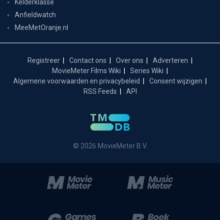
Kelderklasse
Anfieldwatch
MeeMetOranje.nl
Registreer
Contact ons
Over ons
Adverteren
MovieMeter Films Wiki
Series Wiki
Algemene voorwaarden en privacybeleid
Consent wijzigen
RSS Feeds
API
© 2026 MovieMeter B.V.