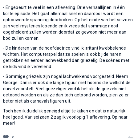
- Er gebeurt te veel in een aflevering. Drie verhaallijnen in één
korte episode. Het gaat allemaal snel en daardoor wordt een
opbouwende spanning doorbroken. Op het einde van het seizoen
zijn veel mysteries lopende en ik vrees dat sommige nooit
opgehelderd zullen worden doordat ze gewoon niet meer aan
bod zullen komen.
- De kinderen van de hoofdactrice vind ik irritant kwebbelende
wichten. Het computerspel dat ze spelen is ook bij de haren
getrokken en eerder lachwekkend dan griezelig. De scènes met
de kids vind ik vervelend.
- Sommige griezels zijn nogal lachwekkend voorgesteld. Neem
George. Dan is er ook die lange figuur met hoorns die wellicht de
duivel voorstelt. Veel griezeliger vind ik het als de griezels niet
getoond worden en als ze dan toch getoond worden, zien ze er
beter niet als carnavalsfiguren uit.
Toch ben ik duidelijk geneigd altijd te kijken en dat is natuurlijk
heel goed. Van seizoen 2 zag ik voorlopig 1 aflevering. Op naar
meer!
0