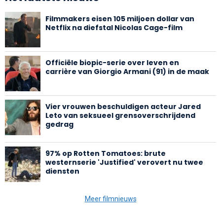
Filmmakers eisen 105 miljoen dollar van
Netflix na diefstal Nicolas Cage-film
Officiële biopic-serie over leven en
carrière van Giorgio Armani (91) in de maak
Vier vrouwen beschuldigen acteur Jared
Leto van seksueel grensoverschrijdend
gedrag
97% op Rotten Tomatoes: brute
westernserie 'Justified' verovert nu twee
diensten
Meer filmnieuws