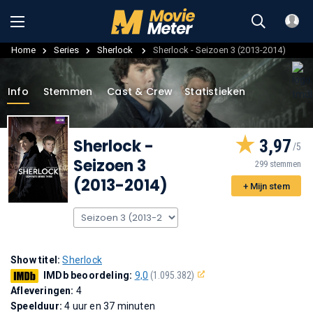
Home
Series
Sherlock
Sherlock - Seizoen 3 (2013-2014)
Info
Stemmen
Cast & Crew
Statistieken
Sherlock
-
3,97
Seizoen 3
299 stemmen
(2013-2014)
+ Mijn stem
Show titel:
Sherlock
IMDb beoordeling:
9,0
(1.095.382)
Afleveringen:
4
Speelduur:
4 uur en 37 minuten