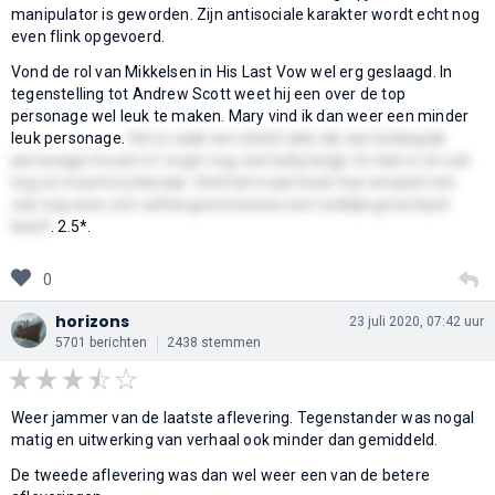
manipulator is geworden. Zijn antisociale karakter wordt echt nog
even flink opgevoerd.
Vond de rol van Mikkelsen in His Last Vow wel erg geslaagd. In
tegenstelling tot Andrew Scott weet hij een over de top
personage wel leuk te maken. Mary vind ik dan weer een minder
leuk personage.
Het is vaak een slecht idee als een belangrijk
personage trouwt of, erger nog, een baby krijgt. En dan is ze ook
nog ex-huurmoordenaar. Vind het maar bizar hoe iemand met
ook nog eens zo'n achtergrond ineens een redelijk grote bijrol
heeft
. 2.5*.
0
horizons
23 juli 2020, 07:42 uur
5701 berichten
2438 stemmen
Weer jammer van de laatste aflevering. Tegenstander was nogal
matig en uitwerking van verhaal ook minder dan gemiddeld.
De tweede aflevering was dan wel weer een van de betere