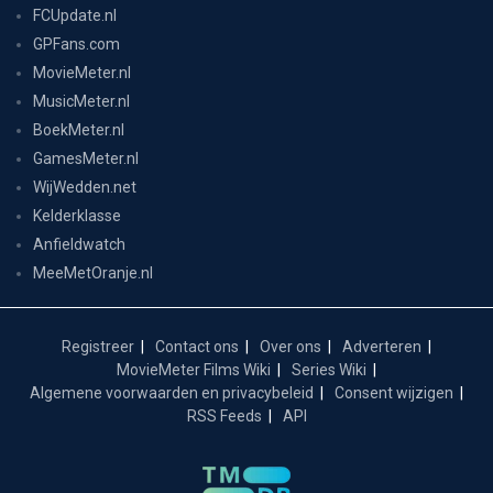
FCUpdate.nl
GPFans.com
MovieMeter.nl
MusicMeter.nl
BoekMeter.nl
GamesMeter.nl
WijWedden.net
Kelderklasse
Anfieldwatch
MeeMetOranje.nl
Registreer
Contact ons
Over ons
Adverteren
MovieMeter Films Wiki
Series Wiki
Algemene voorwaarden en privacybeleid
Consent wijzigen
RSS Feeds
API