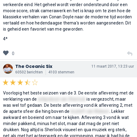
verkeerde eind. Het geheel wordt verder ondersteund door een
mooie score, strak camerawerk en het is knap om te zien hoe de
klassieke verhalen van Conan Doyle naar de moderne tijd worden
vertaald en hoe hedendaagse thema's worden aangesneden. Dit
is geheid een favoriet van me geworden.
4*
0
The Oceanic Six
11 maart 2017, 13:23 uur
60502 berichten
4103 stemmen
Voorlopig het beste seizoen van de 3. De eerste aflevering met de
verklaring van de
schijndood van Sherlock
is vergezocht, maar
was wel tof gedaan. De beste aflevering vond ik aflevering 2, met
de aparte sfeer die hing boven de
bruiloft van Watson
. Lekker
awkward en boeiend om naar te kijken. Aflevering 3 vond ik wat
minder pakkend, minus het slot, maar dat mag de pret niet
drukken. Nog altijd is Sherlock visueel en qua muziek erg sterk,
net als met het acteerwerk en de vormgeving, maar ik had bij de