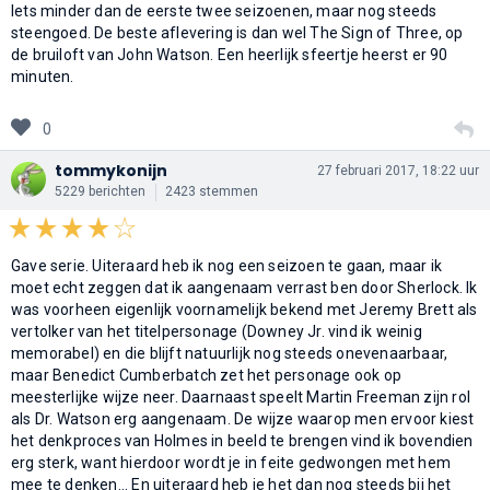
Iets minder dan de eerste twee seizoenen, maar nog steeds
steengoed. De beste aflevering is dan wel The Sign of Three, op
de bruiloft van John Watson. Een heerlijk sfeertje heerst er 90
minuten.
0
tommykonijn
27 februari 2017, 18:22 uur
5229 berichten
2423 stemmen
Gave serie. Uiteraard heb ik nog een seizoen te gaan, maar ik
moet echt zeggen dat ik aangenaam verrast ben door Sherlock. Ik
was voorheen eigenlijk voornamelijk bekend met Jeremy Brett als
vertolker van het titelpersonage (Downey Jr. vind ik weinig
memorabel) en die blijft natuurlijk nog steeds onevenaarbaar,
maar Benedict Cumberbatch zet het personage ook op
meesterlijke wijze neer. Daarnaast speelt Martin Freeman zijn rol
als Dr. Watson erg aangenaam. De wijze waarop men ervoor kiest
het denkproces van Holmes in beeld te brengen vind ik bovendien
erg sterk, want hierdoor wordt je in feite gedwongen met hem
mee te denken... En uiteraard heb je het dan nog steeds bij het