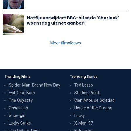
Netflix verwijdert BBC-hitserie 'Sherlock'
woensdag uit het aanbod
Meer filmnieuws
Trending Films
Trending Series
Spider-Man: Brand New Day
Ted Lasso
Evil Dead Burn
Sterling Point
The Odyssey
Cien Años de Soledad
Obsession
House of the Dragon
Supergirl
Lucky
Lucky Strike
X-Men '97
The Isolate Thief
Futurama