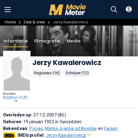
Home
Cast & crew
Jerzy Kawalerowicz
Informatie
Filmografie
Media
Jerzy Kawalerowicz
Regisseur (16)
Schrijver (12)
Rechten:
Arnoldius
,
CC BY-
SA 3.0
, via
Wikimedia
Commons
.
Overleden op:
27-12-2007 (85)
Geboren:
19 januari 1922 in Gwozdziec
Bekend van:
Pociag
,
Matka Joanna od Aniolów
en
Faraon
IMDb profiel:
Jerzy Kawalerowicz