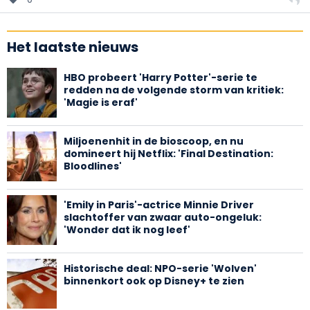
Het laatste nieuws
HBO probeert 'Harry Potter'-serie te
redden na de volgende storm van kritiek:
'Magie is eraf'
Miljoenenhit in de bioscoop, en nu
domineert hij Netflix: 'Final Destination:
Bloodlines'
'Emily in Paris'-actrice Minnie Driver
slachtoffer van zwaar auto-ongeluk:
'Wonder dat ik nog leef'
Historische deal: NPO-serie 'Wolven'
binnenkort ook op Disney+ te zien