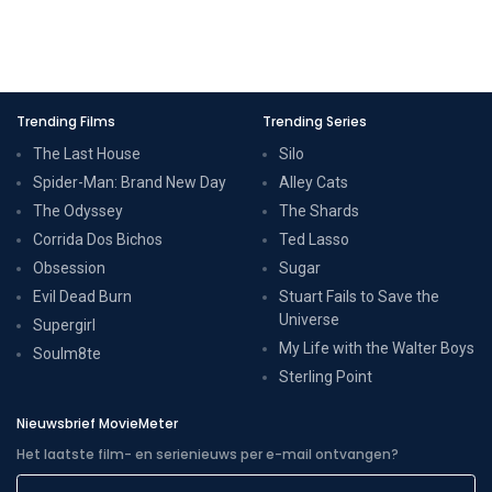
Trending Films
Trending Series
The Last House
Silo
Spider-Man: Brand New Day
Alley Cats
The Odyssey
The Shards
Corrida Dos Bichos
Ted Lasso
Obsession
Sugar
Evil Dead Burn
Stuart Fails to Save the
Universe
Supergirl
My Life with the Walter Boys
Soulm8te
Sterling Point
Nieuwsbrief MovieMeter
Het laatste film- en serienieuws per e-mail ontvangen?