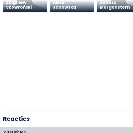
Zbigniew
Alina
Janusz
Skowroński
Janowska
Morgenstern
Reacties
2 Berichten