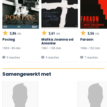
3,86
3,61
3,56
(45)
(44)
(18)
Pociag
Matka Joanna od
Faraon
Aniolów
1959 • 99 min
1961 • 105 min
1966 • 152 min
9 reacties
9 reacties
7 reacties
Samengewerkt met