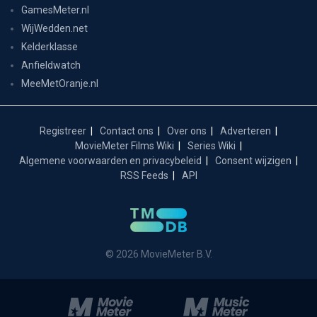
GamesMeter.nl
WijWedden.net
Kelderklasse
Anfieldwatch
MeeMetOranje.nl
Registreer
Contact ons
Over ons
Adverteren
MovieMeter Films Wiki
Series Wiki
Algemene voorwaarden en privacybeleid
Consent wijzigen
RSS Feeds
API
© 2026 MovieMeter B.V.