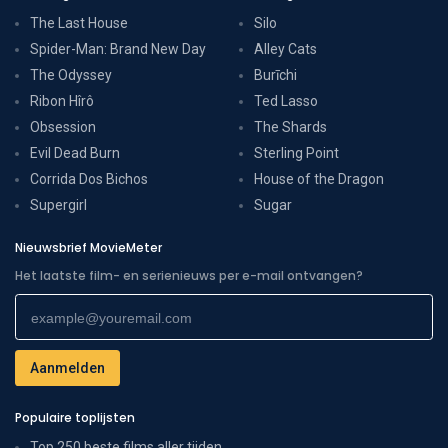
The Last House
Silo
Spider-Man: Brand New Day
Alley Cats
The Odyssey
Burīchi
Ribon Hîrô
Ted Lasso
Obsession
The Shards
Evil Dead Burn
Sterling Point
Corrida Dos Bichos
House of the Dragon
Supergirl
Sugar
Nieuwsbrief MovieMeter
Het laatste film- en serienieuws per e-mail ontvangen?
Populaire toplijsten
Top 250 beste films aller tijden