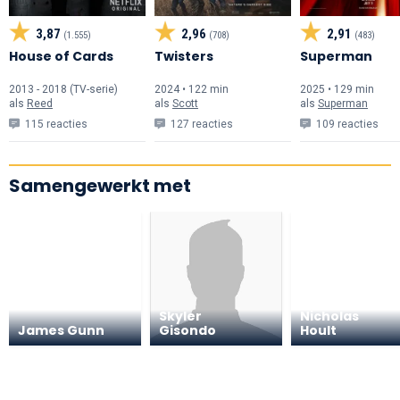
3,87
2,96
2,91
(1.555)
(708)
(483)
House of Cards
Twisters
Superman
2013 - 2018 (TV-serie)
2024 • 122 min
2025 • 129 min
als
Reed
als
Scott
als
Superman
115 reacties
127 reacties
109 reacties
Samengewerkt met
Skyler
Nicholas
James Gunn
Gisondo
Hoult