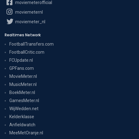
moviemeterofficial
moviemeternl
moviemeter_nl
Realtimes Network
FootballTransfers.com
FootballCritic.com
FCUpdate.nl
GPFans.com
MovieMeter.nl
MusicMeter.nl
BoekMeter.nl
GamesMeter.nl
WijWedden.net
Kelderklasse
Anfieldwatch
MeeMetOranje.nl