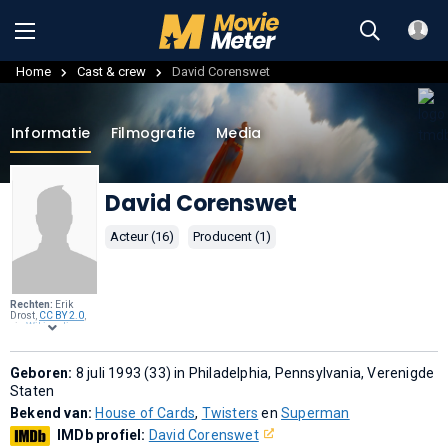
Home
Cast & crew
David Corenswet
Informatie
Filmografie
Media
David Corenswet
Acteur (16)
Producent (1)
Rechten:
Erik
Drost,
CC BY 2.0
,
via
Wikimedia
Commons
.
Geboren:
8 juli 1993 (33) in Philadelphia, Pennsylvania, Verenigde
Staten
Bekend van:
House of Cards
,
Twisters
en
Superman
IMDb profiel:
David Corenswet