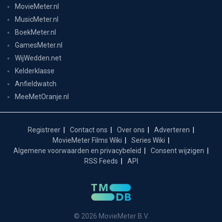
MovieMeter.nl
MusicMeter.nl
BoekMeter.nl
GamesMeter.nl
WijWedden.net
Kelderklasse
Anfieldwatch
MeeMetOranje.nl
Registreer
Contact ons
Over ons
Adverteren
MovieMeter Films Wiki
Series Wiki
Algemene voorwaarden en privacybeleid
Consent wijzigen
RSS Feeds
API
© 2026 MovieMeter B.V.