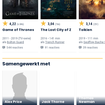
4,22
3,04
3,14
(6.046)
(766)
(251)
Game of Thrones
The Lost City of Z
Tolkien
2011 - 2019 (TV-serie)
2016 • 141 min
2019 • 111 min
als
Bolton Guard
als
Trench Runner
als
Geoffrey Bache 
544 reacties
91 reacties
39 reacties
Samengewerkt met
Thomas
Alex Price
Jack Thorne
Newman