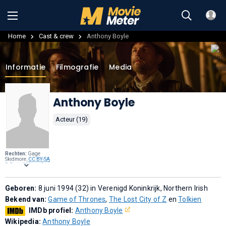
Home
Cast & crew
Anthony Boyle
Informatie
Filmografie
Media
Anthony Boyle
Acteur (19)
Rechten:
Gage
Skidmore,
CC BY-SA
3.0
, via
Wikimedia
Commons
.
Geboren:
8 juni 1994 (32) in Verenigd Koninkrijk, Northern Irish
Bekend van:
Game of Thrones
,
The Lost City of Z
en
Tolkien
IMDb profiel:
Anthony Boyle
Wikipedia:
Anthony Boyle