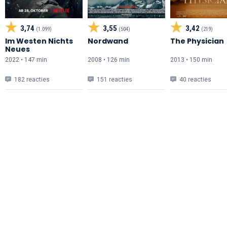
3,74
3,55
3,42
(1.099)
(504)
(219)
Im Westen Nichts
Nordwand
The Physician
Neues
2022 • 147 min
2008 • 126 min
2013 • 150 min
182 reacties
151 reacties
40 reacties