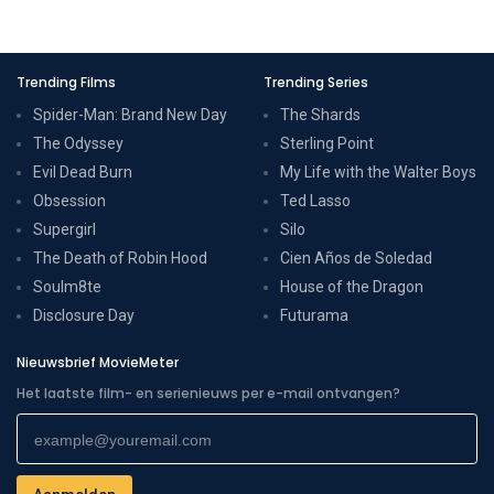
Trending Films
Trending Series
Spider-Man: Brand New Day
The Shards
The Odyssey
Sterling Point
Evil Dead Burn
My Life with the Walter Boys
Obsession
Ted Lasso
Supergirl
Silo
The Death of Robin Hood
Cien Años de Soledad
Soulm8te
House of the Dragon
Disclosure Day
Futurama
Nieuwsbrief MovieMeter
Het laatste film- en serienieuws per e-mail ontvangen?