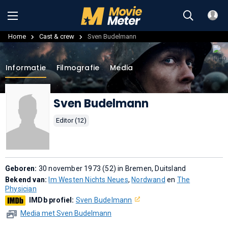
Home
Cast & crew
Sven Budelmann
Informatie
Filmografie
Media
Sven Budelmann
Editor (12)
Geboren:
30 november 1973 (52) in Bremen, Duitsland
Bekend van:
Im Westen Nichts Neues
,
Nordwand
en
The
Physician
IMDb profiel:
Sven Budelmann
Media met Sven Budelmann