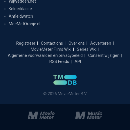
WijWedden.net
Kelderklasse
Anfieldwatch
MeeMetOranje.nl
Registreer
Contact ons
Over ons
Adverteren
MovieMeter Films Wiki
Series Wiki
Algemene voorwaarden en privacybeleid
Consent wijzigen
RSS Feeds
API
© 2026 MovieMeter B.V.