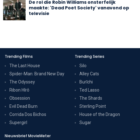
De rol die Robin Williams onsterfelijk
maakte: 'Dead Poet Society' vanavond op
televisie
Trending Films
Trending Series
The Last House
Silo
Spider-Man: Brand New Day
Alley Cats
The Odyssey
Burīchi
Ribon Hîrô
Ted Lasso
Obsession
The Shards
Evil Dead Burn
Sterling Point
Corrida Dos Bichos
House of the Dragon
Supergirl
Sugar
Nieuwsbrief MovieMeter