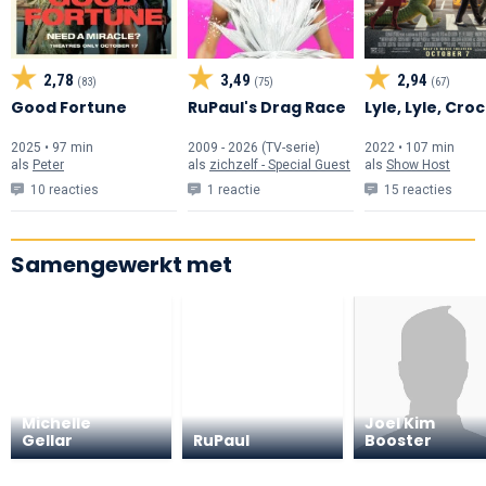
2,78
3,49
2,94
(83)
(75)
(67)
Good Fortune
RuPaul's Drag Race
Lyle, Lyle, Cro
2025 • 97 min
2009 - 2026 (TV-serie)
2022 • 107 min
als
Peter
als
zichzelf - Special Guest
als
Show Host
10 reacties
1 reactie
15 reacties
Samengewerkt met
Sarah
Michelle
Joel Kim
Gellar
RuPaul
Booster