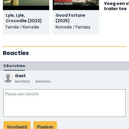
Voeg een v
trailer toe
Lyle, Lyle,
Good Fortune
Crocodile (2022)
(2025)
Familie / Komedie
Komedie / Fantasy
Reacties
0 Berichten
Gast
berichten
stemmen