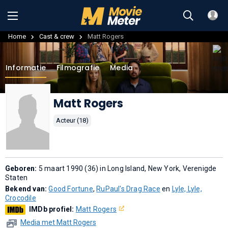
Home
Cast & crew
Matt Rogers
Informatie
Filmografie
Media
Matt Rogers
Acteur (18)
Geboren:
5 maart 1990 (36) in Long Island, New York, Verenigde
Staten
Bekend van:
Good Fortune
,
RuPaul's Drag Race
en
Lyle, Lyle,
Crocodile
IMDb profiel:
Matt Rogers
Media met Matt Rogers