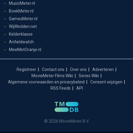
MusicMeter.nl
BoekMeter.nl
GamesMeter.nl
WijWedden.net
Kelderklasse
Anfieldwatch
MeeMetOranje.nl
Registreer
Contact ons
Over ons
Adverteren
MovieMeter Films Wiki
Series Wiki
Algemene voorwaarden en privacybeleid
Consent wijzigen
RSS Feeds
API
© 2026 MovieMeter B.V.