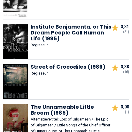
Institute Benjamenta, or This
3,31
Dream People Call Human
(21)
Life (1995)
Regisseur
Street of Crocodiles (1986)
3,38
(16)
Regisseur
The Unnameable Little
3,00
Broom (1985)
(1)
Alternatieve titel: Epic of Gilgamesh / The Epic
of Gilgamesh / Little Songs of the Chief Officer
of Hunar Louse, or This Unnamable Little