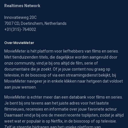
Realtimes Network
Innovatieweg 20C
7007 CD, Doetinchem, Netherlands
+31(315)-764002
Over MovieMeter
MovieMeter is hét platform voor liefhebbers van films en series.
Met tienduizenden titels, die dagelijkse worden aangevuld door
onze community, vind je bij ons altijd de film, serie of
documentaire die je zoekt. Of je jouw content nou graag op
televisie, in de bioscoop of via een streamingsdienst bekijkt, bij
MovieMeter navigeer je in enkele klikken naar hetgeen dat voldoet
aan jouw wensen.
MovieMeter is echter meer dan een databank voor films en series.
Je bent bij ons tevens aan het juiste adres voor het laatste
filmnieuws, recensies en informatie over jouw favoriete acteur.
Daarnaast vind je bij ons de meest recente toplijsten, zodat je altijd
weet wat er populair is op Netflix, in de bioscoop of op televisie.
Zelf je steentje bijdragen aan het unieke platform van