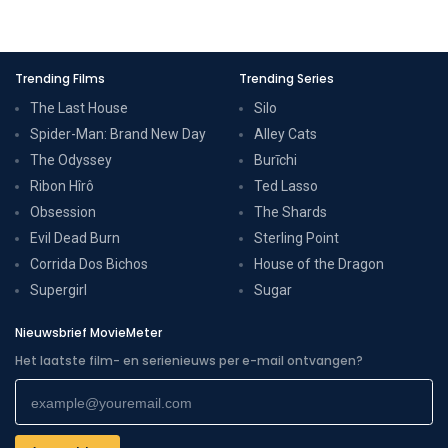
Trending Films
Trending Series
The Last House
Silo
Spider-Man: Brand New Day
Alley Cats
The Odyssey
Burīchi
Ribon Hîrô
Ted Lasso
Obsession
The Shards
Evil Dead Burn
Sterling Point
Corrida Dos Bichos
House of the Dragon
Supergirl
Sugar
Nieuwsbrief MovieMeter
Het laatste film- en serienieuws per e-mail ontvangen?