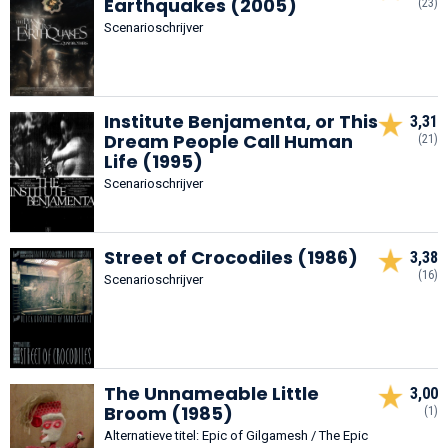
Earthquakes (2005)
(23)
Scenarioschrijver
Institute Benjamenta, or This
3,31
Dream People Call Human
(21)
Life (1995)
Scenarioschrijver
Street of Crocodiles (1986)
3,38
(16)
Scenarioschrijver
The Unnameable Little
3,00
Broom (1985)
(1)
Alternatieve titel: Epic of Gilgamesh / The Epic