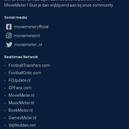
MovieMeter? Sluit je dan vrijblijvend aan bij onze community.
Social media
moviemeterofficial
moviemeternl
moviemeter_nl
Realtimes Network
FootballTransfers.com
FootballCritic.com
FCUpdate.nl
GPFans.com
MovieMeter.nl
MusicMeter.nl
BoekMeter.nl
GamesMeter.nl
WijWedden.net