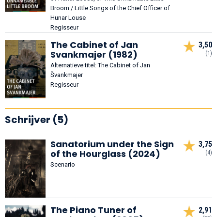
Broom / Little Songs of the Chief Officer of
Hunar Louse
Regisseur
The Cabinet of Jan
3,50
Svankmajer (1982)
(1)
Alternatieve titel: The Cabinet of Jan
Švankmajer
Regisseur
Schrijver (5)
Sanatorium under the Sign
3,75
of the Hourglass (2024)
(4)
Scenario
The Piano Tuner of
2,91