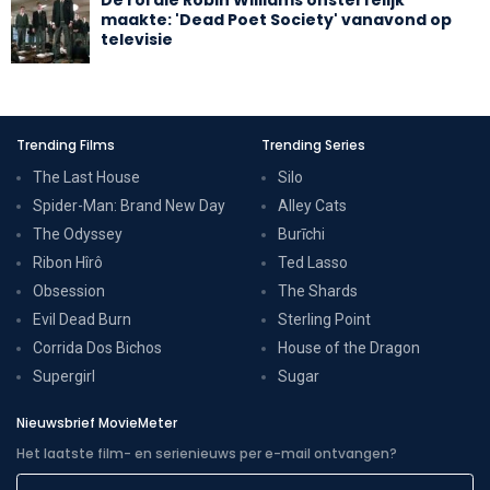
De rol die Robin Williams onsterfelijk
maakte: 'Dead Poet Society' vanavond op
televisie
Trending Films
Trending Series
The Last House
Silo
Spider-Man: Brand New Day
Alley Cats
The Odyssey
Burīchi
Ribon Hîrô
Ted Lasso
Obsession
The Shards
Evil Dead Burn
Sterling Point
Corrida Dos Bichos
House of the Dragon
Supergirl
Sugar
Nieuwsbrief MovieMeter
Het laatste film- en serienieuws per e-mail ontvangen?