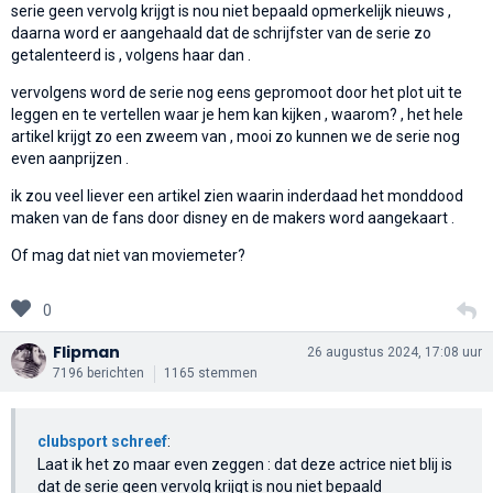
serie geen vervolg krijgt is nou niet bepaald opmerkelijk nieuws ,
daarna word er aangehaald dat de schrijfster van de serie zo
getalenteerd is , volgens haar dan .
vervolgens word de serie nog eens gepromoot door het plot uit te
leggen en te vertellen waar je hem kan kijken , waarom? , het hele
artikel krijgt zo een zweem van , mooi zo kunnen we de serie nog
even aanprijzen .
ik zou veel liever een artikel zien waarin inderdaad het monddood
maken van de fans door disney en de makers word aangekaart .
Of mag dat niet van moviemeter?
0
Flipman
26 augustus 2024, 17:08 uur
7196 berichten
1165 stemmen
clubsport schreef
:
Laat ik het zo maar even zeggen : dat deze actrice niet blij is
dat de serie geen vervolg krijgt is nou niet bepaald