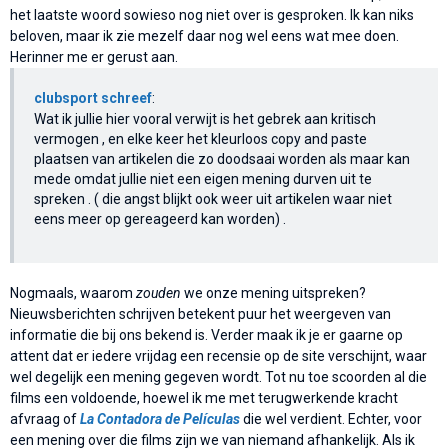
het laatste woord sowieso nog niet over is gesproken. Ik kan niks
beloven, maar ik zie mezelf daar nog wel eens wat mee doen.
Herinner me er gerust aan.
clubsport schreef
:
Wat ik jullie hier vooral verwijt is het gebrek aan kritisch
vermogen , en elke keer het kleurloos copy and paste
plaatsen van artikelen die zo doodsaai worden als maar kan
mede omdat jullie niet een eigen mening durven uit te
spreken . ( die angst blijkt ook weer uit artikelen waar niet
eens meer op gereageerd kan worden) .
Nogmaals, waarom
zouden
we onze mening uitspreken?
Nieuwsberichten schrijven betekent puur het weergeven van
informatie die bij ons bekend is. Verder maak ik je er gaarne op
attent dat er iedere vrijdag een recensie op de site verschijnt, waar
wel degelijk een mening gegeven wordt. Tot nu toe scoorden al die
films een voldoende, hoewel ik me met terugwerkende kracht
afvraag of
La Contadora de Películas
die wel verdient. Echter, voor
een mening over die films zijn we van niemand afhankelijk. Als ik