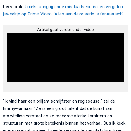
Lees ook:
Unieke aangrijpende misdaadserie is een vergeten
juweeltje op Prime Video: 'Alles aan deze serie is fantastisch'
Artikel gaat verder onder video
"Ik vind haar een briljant schrijfster en regisseuse," zei de
Emmy-winnaar. "Ze is een groot talent dat de kunst van
storytelling verstaat en ze creëerde sterke karakters en
structuren met grote betekenis binnen het verhaal. Dus ik keek
er erg naar uit om een tweede seizoen te zien dat door haar