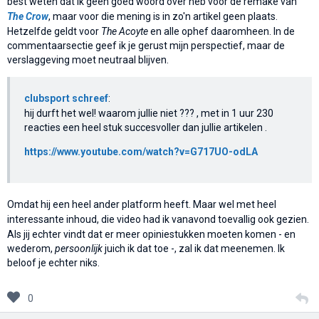
best weten dat ik geen goed woord over heb voor de remake van
The Crow
, maar voor die mening is in zo'n artikel geen plaats.
Hetzelfde geldt voor
The Acoyte
en alle ophef daaromheen. In de
commentaarsectie geef ik je gerust mijn perspectief, maar de
verslaggeving moet neutraal blijven.
clubsport schreef
:
hij durft het wel! waarom jullie niet ??? , met in 1 uur 230
reacties een heel stuk succesvoller dan jullie artikelen .
https://www.youtube.com/watch?v=G717UO-odLA
Omdat hij een heel ander platform heeft. Maar wel met heel
interessante inhoud, die video had ik vanavond toevallig ook gezien.
Als jij echter vindt dat er meer opiniestukken moeten komen - en
wederom,
persoonlijk
juich ik dat toe -, zal ik dat meenemen. Ik
beloof je echter niks.
0