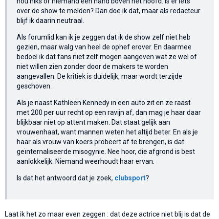
hou niks of niemand een hand boven het hoofd. Is er iets
over de show te melden? Dan doe ik dat, maar als redacteur
blijf ik daarin neutraal.
Als forumlid kan ik je zeggen dat ik de show zelf niet heb
gezien, maar walg van heel de ophef erover. En daarmee
bedoel ik dat fans niet zelf mogen aangeven wat ze wel of
niet willen zien zonder door de makers te worden
aangevallen. De kritiek is duidelijk, maar wordt terzijde
geschoven.
Als je naast Kathleen Kennedy in een auto zit en ze raast
met 200 per uur recht op een ravijn af, dan mag je haar daar
blijkbaar niet op attent maken. Dat staat gelijk aan
vrouwenhaat, want mannen weten het altijd beter. En als je
haar als vrouw van koers probeert af te brengen, is dat
geïnternaliseerde misogynie. Nee hoor, die afgrond is best
aanlokkelijk. Niemand weerhoudt haar ervan.
Is dat het antwoord dat je zoek,
clubsport
?
Laat ik het zo maar even zeggen : dat deze actrice niet blij is dat de