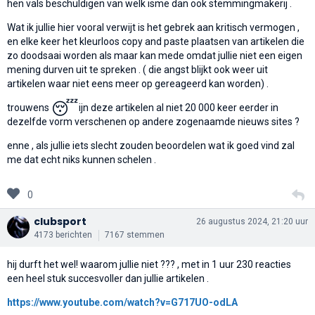
hen vals beschuldigen van welk isme dan ook stemmingmakerij .
Wat ik jullie hier vooral verwijt is het gebrek aan kritisch vermogen ,
en elke keer het kleurloos copy and paste plaatsen van artikelen die
zo doodsaai worden als maar kan mede omdat jullie niet een eigen
mening durven uit te spreken . ( die angst blijkt ook weer uit
artikelen waar niet eens meer op gereageerd kan worden) .
😴
trouwens
ijn deze artikelen al niet 20 000 keer eerder in
dezelfde vorm verschenen op andere zogenaamde nieuws sites ?
enne , als jullie iets slecht zouden beoordelen wat ik goed vind zal
me dat echt niks kunnen schelen .
0
clubsport
26 augustus 2024, 21:20 uur
4173 berichten
7167 stemmen
hij durft het wel! waarom jullie niet ??? , met in 1 uur 230 reacties
een heel stuk succesvoller dan jullie artikelen .
https://www.youtube.com/watch?v=G717UO-odLA