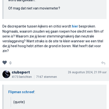
word aangekaart .
Of mag dat niet van moviemeter?
De discrepantie tussen kijkers en critici wordt
hier
besproken.
Nogmaals, waarom zouden wij gaan roepen hoe slecht een film of
serie
is
? Waarom zie jij liever stemmingmakerij dan neutrale
verslaggeving? Want straks is de site te klein wanneer we een titel
die jij heel hoog hebt zitten de grond in boren. Wat heeft dat voor
zin?
0
clubsport
26 augustus 2024, 21:09 uur
4173 berichten
7167 stemmen
Flipman schreef
:
(quote)