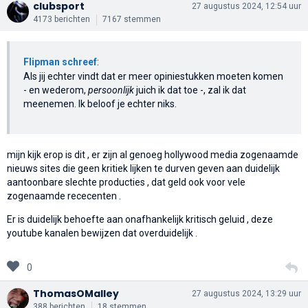
clubsport
27 augustus 2024, 12:54 uur
4173 berichten
7167 stemmen
Flipman schreef
:
Als jij echter vindt dat er meer opiniestukken moeten komen
- en wederom,
persoonlijk
juich ik dat toe -, zal ik dat
meenemen. Ik beloof je echter niks.
mijn kijk erop is dit , er zijn al genoeg hollywood media zogenaamde
nieuws sites die geen kritiek lijken te durven geven aan duidelijk
aantoonbare slechte producties , dat geld ook voor vele
zogenaamde rececenten .
Er is duidelijk behoefte aan onafhankelijk kritisch geluid , deze
youtube kanalen bewijzen dat overduidelijk .
0
ThomasOMalley
27 augustus 2024, 13:29 uur
388 berichten
18 stemmen