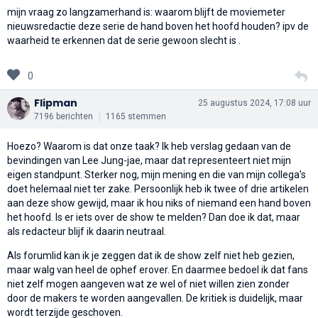
mijn vraag zo langzamerhand is: waarom blijft de moviemeter
nieuwsredactie deze serie de hand boven het hoofd houden? ipv de
waarheid te erkennen dat de serie gewoon slecht is .
0
Flipman
25 augustus 2024, 17:08 uur
7196 berichten
1165 stemmen
Hoezo? Waarom is dat onze taak? Ik heb verslag gedaan van de
bevindingen van Lee Jung-jae, maar dat representeert niet mijn
eigen standpunt. Sterker nog, mijn mening en die van mijn collega's
doet helemaal niet ter zake. Persoonlijk heb ik twee of drie artikelen
aan deze show gewijd, maar ik hou niks of niemand een hand boven
het hoofd. Is er iets over de show te melden? Dan doe ik dat, maar
als redacteur blijf ik daarin neutraal.
Als forumlid kan ik je zeggen dat ik de show zelf niet heb gezien,
maar walg van heel de ophef erover. En daarmee bedoel ik dat fans
niet zelf mogen aangeven wat ze wel of niet willen zien zonder
door de makers te worden aangevallen. De kritiek is duidelijk, maar
wordt terzijde geschoven.