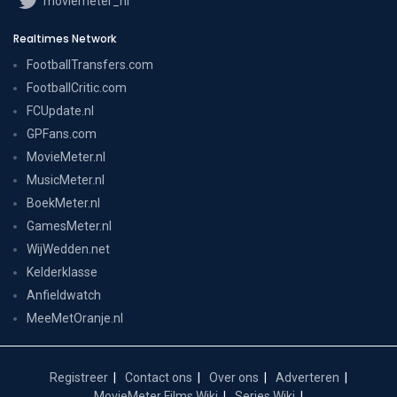
moviemeter_nl
Realtimes Network
FootballTransfers.com
FootballCritic.com
FCUpdate.nl
GPFans.com
MovieMeter.nl
MusicMeter.nl
BoekMeter.nl
GamesMeter.nl
WijWedden.net
Kelderklasse
Anfieldwatch
MeeMetOranje.nl
Registreer
Contact ons
Over ons
Adverteren
MovieMeter Films Wiki
Series Wiki