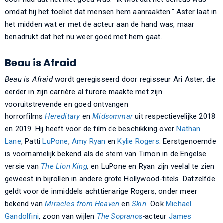
omdat hij het toeliet dat mensen hem aanraakten." Aster laat in
het midden wat er met de acteur aan de hand was, maar
benadrukt dat het nu weer goed met hem gaat.
Beau is Afraid
Beau is Afraid
wordt geregisseerd door regisseur Ari Aster, die
eerder in zijn carrière al furore maakte met zijn
vooruitstrevende en goed ontvangen
horrorfilms
Hereditary
en
Midsommar
uit respectievelijke 2018
en 2019. Hij heeft voor de film de beschikking over
Nathan
Lane
, Patti
LuPone
,
Amy Ryan
en
Kylie Rogers
. Eerstgenoemde
is voornamelijk bekend als de stem van Timon in de Engelse
versie van
The Lion King
,
en LuPone en Ryan zijn veelal te zien
geweest in bijrollen in andere grote Hollywood-titels. Datzelfde
geldt voor de inmiddels achttienarige Rogers, onder meer
bekend van
Miracles from Heaven
en
Skin
.
Ook
Michael
Gandolfini
, zoon van wijlen
The Sopranos
-
acteur
James