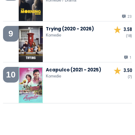
Komedie / Drama
23
Trying (2020 - 2026)
3.58
9
Komedie
(18)
1
Acapulco (2021 - 2025)
3.50
10
Komedie
(7)