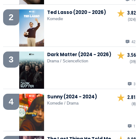
Ted Lasso (2020 - 2026)
3.82
2
Komedie
(324)
42
Dark Matter (2024 - 2026)
3.56
3
Drama / Sciencefiction
(39)
3
Sunny (2024 - 2024)
2.81
4
Komedie / Drama
(8)
1
The Last Thing He Told Me