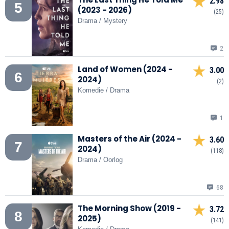
2.98
5
(2023 - 2026)
(25)
Drama / Mystery
2
Land of Women (2024 -
3.00
6
2024)
(2)
Komedie / Drama
1
Masters of the Air (2024 -
3.60
7
2024)
(118)
Drama / Oorlog
68
The Morning Show (2019 -
3.72
8
2025)
(141)