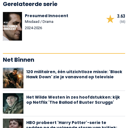
Gerelateerde serie
Presumed Innocent
3.63
Misdaad / Drama
(66)
2024-2026
Net Binnen
120 militairen, één uitzichtloze missie: 'Black
Hawk Down' zie je vanavond op televisie
Het Wilde Westen in zes hoofdstukken: kijk
op Netflix 'The Ballad of Buster Scruggs'
HBO probeert 'Harry Potter'-serie te
redden na de volgende storm van kritiek: