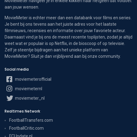
MovieMeter navigeer je in enkele klikken naar hetgeen dat voldoet
aan jouw wensen.
MovieMeter is echter meer dan een databank voor films en series.
Je bent bij ons tevens aan het juiste adres voor het laatste
filmnieuws, recensies en informatie over jouw favoriete acteur.
Daarnaast vind je bij ons de meest recente toplijsten, zodat je altijd
weet wat er populair is op Netflix, in de bioscoop of op televisie.
Zelf je steentje bijdragen aan het unieke platform van
MovieMeter? Sluit je dan vrijblijvend aan bij onze community.
Social media
moviemeterofficial
moviemeternl
moviemeter_nl
Realtimes Network
FootballTransfers.com
FootballCritic.com
FCUpdate.nl