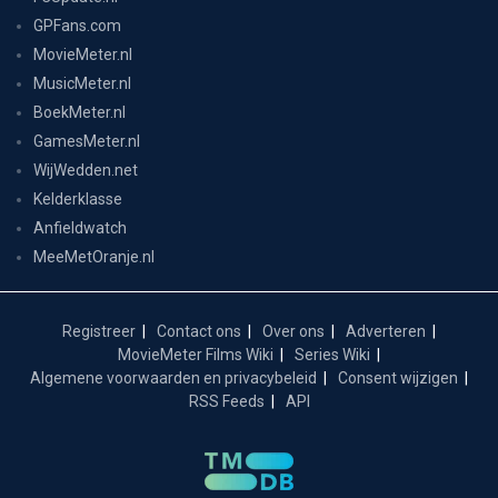
GPFans.com
MovieMeter.nl
MusicMeter.nl
BoekMeter.nl
GamesMeter.nl
WijWedden.net
Kelderklasse
Anfieldwatch
MeeMetOranje.nl
Registreer
Contact ons
Over ons
Adverteren
MovieMeter Films Wiki
Series Wiki
Algemene voorwaarden en privacybeleid
Consent wijzigen
RSS Feeds
API