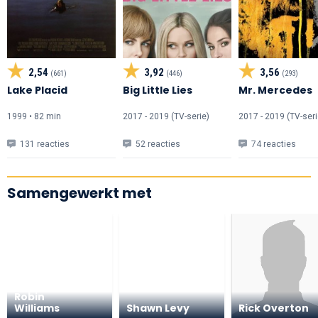
2,54
3,92
3,56
(661)
(446)
(293)
Lake Placid
Big Little Lies
Mr. Mercedes
1999 • 82 min
2017 - 2019 (TV-serie)
2017 - 2019 (TV-seri
131 reacties
52 reacties
74 reacties
Samengewerkt met
Robin
Williams
Shawn Levy
Rick Overton