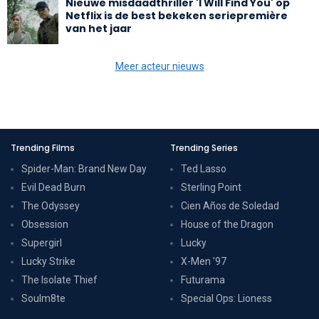
Nieuwe misdaadthriller 'I Will Find You' op
Netflix is de best bekeken seriepremière
van het jaar
Meer acteur nieuws
Trending Films
Trending Series
Spider-Man: Brand New Day
Ted Lasso
Evil Dead Burn
Sterling Point
The Odyssey
Cien Años de Soledad
Obsession
House of the Dragon
Supergirl
Lucky
Lucky Strike
X-Men '97
The Isolate Thief
Futurama
Soulm8te
Special Ops: Lioness