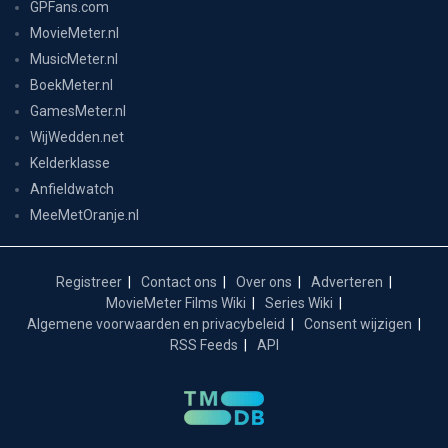
GPFans.com
MovieMeter.nl
MusicMeter.nl
BoekMeter.nl
GamesMeter.nl
WijWedden.net
Kelderklasse
Anfieldwatch
MeeMetOranje.nl
Registreer
Contact ons
Over ons
Adverteren
MovieMeter Films Wiki
Series Wiki
Algemene voorwaarden en privacybeleid
Consent wijzigen
RSS Feeds
API