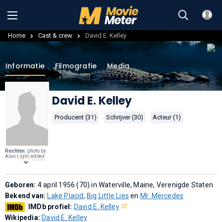
Home
Cast & crew
David E. Kelley
Informatie
Filmografie
Media
David E. Kelley
Producent (31)
Schrijver (30)
Acteur (1)
Rechten:
photo by
Alan Light, edited
by
anetode
,
CC BY
2.0
, via
Wikimedia
Commons
.
Geboren:
4 april 1956 (70) in Waterville, Maine, Verenigde Staten
Bekend van:
Lake Placid
,
Big Little Lies
en
Mr. Mercedes
IMDb profiel:
David E. Kelley
Wikipedia:
David E. Kelley