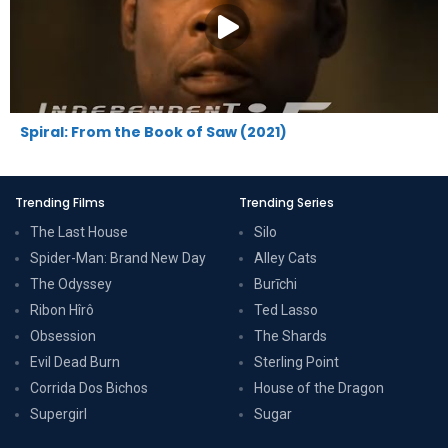
Spiral: From the Book of Saw (2021)
Trending Films
Trending Series
The Last House
Silo
Spider-Man: Brand New Day
Alley Cats
The Odyssey
Burīchi
Ribon Hîrô
Ted Lasso
Obsession
The Shards
Evil Dead Burn
Sterling Point
Corrida Dos Bichos
House of the Dragon
Supergirl
Sugar