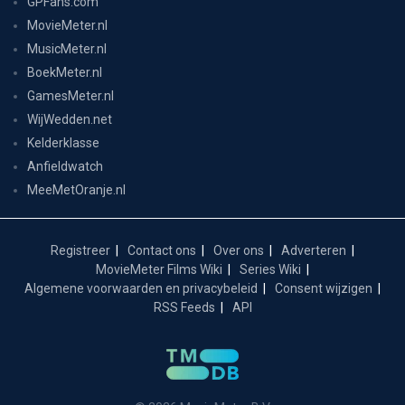
GPFans.com
MovieMeter.nl
MusicMeter.nl
BoekMeter.nl
GamesMeter.nl
WijWedden.net
Kelderklasse
Anfieldwatch
MeeMetOranje.nl
Registreer
Contact ons
Over ons
Adverteren
MovieMeter Films Wiki
Series Wiki
Algemene voorwaarden en privacybeleid
Consent wijzigen
RSS Feeds
API