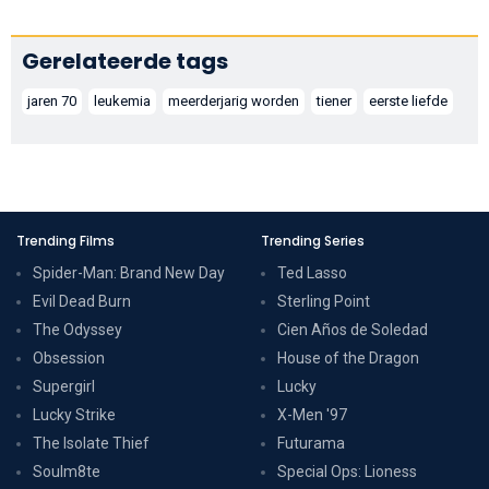
Gerelateerde tags
jaren 70
leukemia
meerderjarig worden
tiener
eerste liefde
Trending Films
Trending Series
Spider-Man: Brand New Day
Ted Lasso
Evil Dead Burn
Sterling Point
The Odyssey
Cien Años de Soledad
Obsession
House of the Dragon
Supergirl
Lucky
Lucky Strike
X-Men '97
The Isolate Thief
Futurama
Soulm8te
Special Ops: Lioness