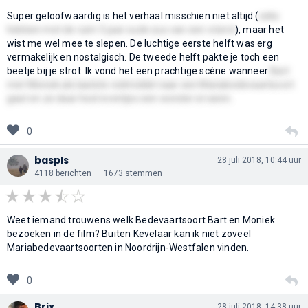
Super geloofwaardig is het verhaal misschien niet altijd (
seks
hebben met de ruim 5 jaar oude zus van een vriend
), maar het
wist me wel mee te slepen. De luchtige eerste helft was erg
vermakelijk en nostalgisch. De tweede helft pakte je toch een
beetje bij je strot. Ik vond het een prachtige scène wanneer
Bart
met Moniek als laatste redmiddel naar een Mariabedevaartsoort
gaat en ze daar heel eventjes een wonder ervaren.
0
baspls
28 juli 2018, 10:44 uur
4118 berichten
1673 stemmen
Weet iemand trouwens welk Bedevaartsoort Bart en Moniek
bezoeken in de film? Buiten Kevelaar kan ik niet zoveel
Mariabedevaartsoorten in Noordrijn-Westfalen vinden.
0
Brix
28 juli 2018, 14:38 uur