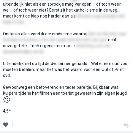
uiteindelijk niet als een sprookje mag verlopen.... of toch weer
wel... of toch weer niet? Eerst zit het katholicisme in de weg...
maar komt de klap nog harder aan als
Moniek ongeneselijk ziek
blijkt te zijn.
Ondanks alles vond ik die eindscene waarbij
Bart en Moniek naar
Duitsland vluchten, met die zogenaamde licht van god
echt
onvergetelijk. Toch ergens een mooie
afsluiting voor het
daadwerkelijke einde.
Uiteindelijk net op tijd de dvd binnengehaald... Wel er een duit voor
moeten betalen, maar het was het waard voor een Out of Print
dvd.
Gewoonweg een betoverend en teder pareltje. Blijkbaar was
Kuipers tijdens het filmen een toerist geweest in zijn eigen jeugd.
🙂
4,5*
1