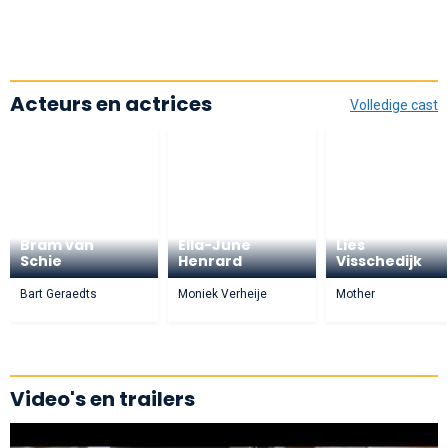
Acteurs en actrices
Volledige cast
Bram van
Ella-June
Lies
Schie
Henrard
Visschedijk
Bart Geraedts
Moniek Verheije
Mother
Video's en trailers