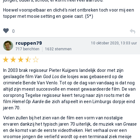
Hoewel voorspelbaar en cliché's niet ontbreken toch voor mij een
topper met mooie setting en goeie cast. (5*)
0
rcuppen79
10 oktober 2020, 13:03 uur
717 berichten
1632 stemmen
In 2003 brak regisseur Pieter Kuijpers landelijk door met zijn
geslaagde film
Van God Los
die losjes was gebaseerd op de
criminele Bende Van Venlo. Tot op de dag van vandaag is dat nog
altijd zijn meest succesvolle en meest gewaardeerde film. De van
oorsprong Tegelse regisseur keert terug naar zijn roots met de
film
Hemel Op Aarde
die zich afspeelt in een Limburgs dorpje eind
jaren 70.
Velen zullen bij het zien van de film een vorm van nostalgie
ervaren dankzij het typisch jaren 70 uiterlijk, de muziek van
Grease
en de komst van de eerste videotheken. Het verhaal over een
vroomse jongen die verliefd wordt op een terminaal ziek meisje