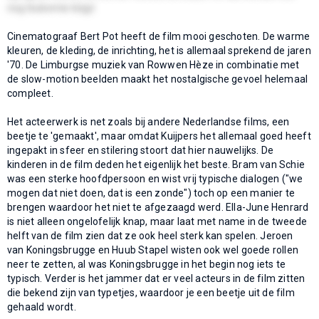
nog leukemie krijgt
Cinematograaf Bert Pot heeft de film mooi geschoten. De warme
kleuren, de kleding, de inrichting, het is allemaal sprekend de jaren
'70. De Limburgse muziek van Rowwen Hèze in combinatie met
de slow-motion beelden maakt het nostalgische gevoel helemaal
compleet.
Het acteerwerk is net zoals bij andere Nederlandse films, een
beetje te 'gemaakt', maar omdat Kuijpers het allemaal goed heeft
ingepakt in sfeer en stilering stoort dat hier nauwelijks. De
kinderen in de film deden het eigenlijk het beste. Bram van Schie
was een sterke hoofdpersoon en wist vrij typische dialogen ("we
mogen dat niet doen, dat is een zonde") toch op een manier te
brengen waardoor het niet te afgezaagd werd. Ella-June Henrard
is niet alleen ongelofelijk knap, maar laat met name in de tweede
helft van de film zien dat ze ook heel sterk kan spelen. Jeroen
van Koningsbrugge en Huub Stapel wisten ook wel goede rollen
neer te zetten, al was Koningsbrugge in het begin nog iets te
typisch. Verder is het jammer dat er veel acteurs in de film zitten
die bekend zijn van typetjes, waardoor je een beetje uit de film
gehaald wordt.