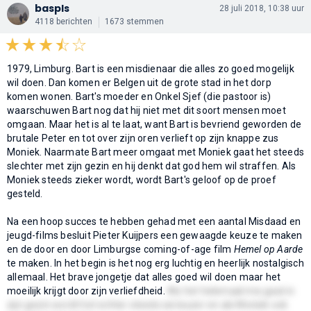
baspls
28 juli 2018, 10:38 uur
4118 berichten
1673 stemmen
1979, Limburg. Bart is een misdienaar die alles zo goed mogelijk
wil doen. Dan komen er Belgen uit de grote stad in het dorp
komen wonen. Bart's moeder en Onkel Sjef (die pastoor is)
waarschuwen Bart nog dat hij niet met dit soort mensen moet
omgaan. Maar het is al te laat, want Bart is bevriend geworden de
brutale Peter en tot over zijn oren verlieft op zijn knappe zus
Moniek. Naarmate Bart meer omgaat met Moniek gaat het steeds
slechter met zijn gezin en hij denkt dat god hem wil straffen. Als
Moniek steeds zieker wordt, wordt Bart's geloof op de proef
gesteld.
Na een hoop succes te hebben gehad met een aantal Misdaad en
jeugd-films besluit Pieter Kuijpers een gewaagde keuze te maken
en de door en door Limburgse coming-of-age film
Hemel op Aarde
te maken. In het begin is het nog erg luchtig en heerlijk nostalgisch
allemaal. Het brave jongetje dat alles goed wil doen maar het
moeilijk krijgt door zijn verliefdheid.
Als het helemaal mis gaat in
zijn gezin wordt het echter steeds serieuzer en als Moniek ook