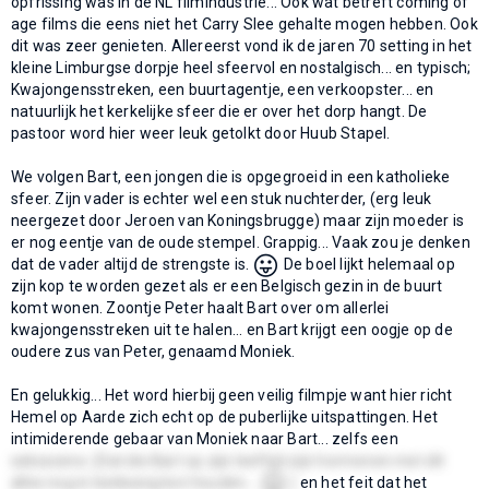
opfrissing was in de NL filmindustrie... Ook wat betreft coming of
age films die eens niet het Carry Slee gehalte mogen hebben. Ook
dit was zeer genieten. Allereerst vond ik de jaren 70 setting in het
kleine Limburgse dorpje heel sfeervol en nostalgisch... en typisch;
Kwajongensstreken, een buurtagentje, een verkoopster... en
natuurlijk het kerkelijke sfeer die er over het dorp hangt. De
pastoor word hier weer leuk getolkt door Huub Stapel.
We volgen Bart, een jongen die is opgegroeid in een katholieke
sfeer. Zijn vader is echter wel een stuk nuchterder, (erg leuk
neergezet door Jeroen van Koningsbrugge) maar zijn moeder is
er nog eentje van de oude stempel. Grappig... Vaak zou je denken
😛
dat de vader altijd de strengste is.
De boel lijkt helemaal op
zijn kop te worden gezet als er een Belgisch gezin in de buurt
komt wonen. Zoontje Peter haalt Bart over om allerlei
kwajongensstreken uit te halen... en Bart krijgt een oogje op de
oudere zus van Peter, genaamd Moniek.
En gelukkig... Het word hierbij geen veilig filmpje want hier richt
Hemel op Aarde zich echt op de puberlijke uitspattingen. Het
intimiderende gebaar van Moniek naar Bart... zelfs een
seksscene. (Dat die Bart op zijn leeftijd zijn hormonen met dit
😛
alles nog in bedwang kon houden...
)
en het feit dat het