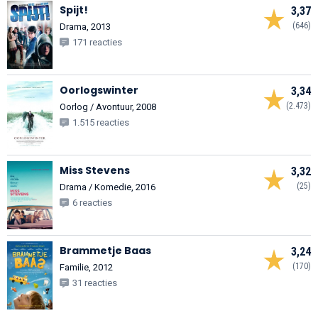
Spijt!
3,37
(646)
Drama, 2013
171 reacties
Oorlogswinter
3,34
(2.473)
Oorlog / Avontuur, 2008
1.515 reacties
Miss Stevens
3,32
(25)
Drama / Komedie, 2016
6 reacties
Brammetje Baas
3,24
(170)
Familie, 2012
31 reacties