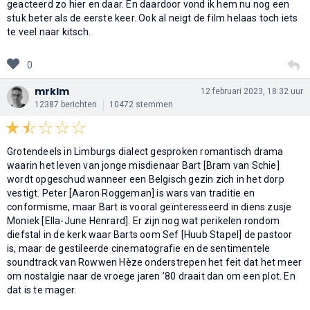
geacteerd zo hier en daar. En daardoor vond ik hem nu nog een
stuk beter als de eerste keer. Ook al neigt de film helaas toch iets
te veel naar kitsch.
0
mrklm
12 februari 2023, 18:32 uur
12387 berichten
10472 stemmen
Grotendeels in Limburgs dialect gesproken romantisch drama
waarin het leven van jonge misdienaar Bart [Bram van Schie]
wordt opgeschud wanneer een Belgisch gezin zich in het dorp
vestigt. Peter [Aaron Roggeman] is wars van traditie en
conformisme, maar Bart is vooral geïnteresseerd in diens zusje
Moniek [Ella-June Henrard]. Er zijn nog wat perikelen rondom
diefstal in de kerk waar Barts oom Sef [Huub Stapel] de pastoor
is, maar de gestileerde cinematografie en de sentimentele
soundtrack van Rowwen Hèze onderstrepen het feit dat het meer
om nostalgie naar de vroege jaren ’80 draait dan om een plot. En
dat is te mager.