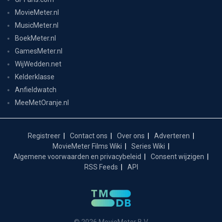
MovieMeter.nl
MusicMeter.nl
BoekMeter.nl
GamesMeter.nl
WijWedden.net
Kelderklasse
Anfieldwatch
MeeMetOranje.nl
Registreer
Contact ons
Over ons
Adverteren
MovieMeter Films Wiki
Series Wiki
Algemene voorwaarden en privacybeleid
Consent wijzigen
RSS Feeds
API
© 2026 MovieMeter B.V.