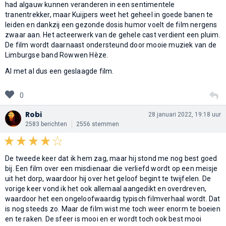
had algauw kunnen veranderen in een sentimentele
tranentrekker, maar Kuijpers weet het geheel in goede banen te
leiden en dankzij een gezonde dosis humor voelt de film nergens
zwaar aan. Het acteerwerk van de gehele cast verdient een pluim.
De film wordt daarnaast ondersteund door mooie muziek van de
Limburgse band Rowwen Hèze.
Al met al dus een geslaagde film.
0
Robi
28 januari 2022, 19:18 uur
2583 berichten
2556 stemmen
De tweede keer dat ik hem zag, maar hij stond me nog best goed
bij. Een film over een misdienaar die verliefd wordt op een meisje
uit het dorp, waardoor hij over het geloof begint te twijfelen. De
vorige keer vond ik het ook allemaal aangedikt en overdreven,
waardoor het een ongeloofwaardig typisch filmverhaal wordt. Dat
is nog steeds zo. Maar de film wist me toch weer enorm te boeien
en te raken. De sfeer is mooi en er wordt toch ook best mooi