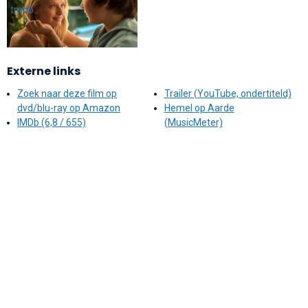
Externe links
Zoek naar deze film op
Trailer (YouTube, ondertiteld)
dvd/blu-ray op Amazon
Hemel op Aarde
IMDb (6,8 / 655)
(MusicMeter)