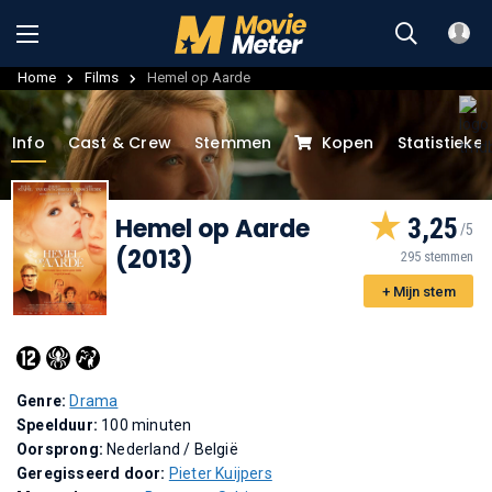
Home
Films
Hemel op Aarde
Info
Cast & Crew
Stemmen
Kopen
Statistieke
Hemel op Aarde
3,25
(2013)
295 stemmen
+ Mijn stem
Genre:
Drama
Speelduur:
100 minuten
Oorsprong:
Nederland / België
Geregisseerd door:
Pieter Kuijpers