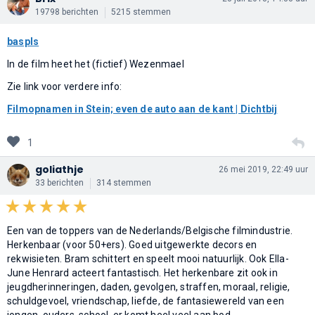
19798 berichten
5215 stemmen
baspls
In de film heet het (fictief) Wezenmael
Zie link voor verdere info:
Filmopnamen in Stein; even de auto aan de kant | Dichtbij
1
goliathje
26 mei 2019, 22:49 uur
33 berichten
314 stemmen
Een van de toppers van de Nederlands/Belgische filmindustrie.
Herkenbaar (voor 50+ers). Goed uitgewerkte decors en
rekwisieten. Bram schittert en speelt mooi natuurlijk. Ook Ella-
June Henrard acteert fantastisch. Het herkenbare zit ook in
jeugdherinneringen, daden, gevolgen, straffen, moraal, religie,
schuldgevoel, vriendschap, liefde, de fantasiewereld van een
jongen, ouders, school, er komt heel veel aan bod.