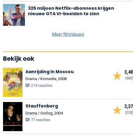
325 miljoen Netflix-abonnees krijgen
nieuwe GTA VI-beelden te zien
Meer filmnieuws
Bekijk ook
Aanrijding in Moscou
3,48
(969)
Drama / Komedie, 2008
219 reacties
Stauffenberg
3,37
(228)
Drama / Oorlog, 2004
77 reacties