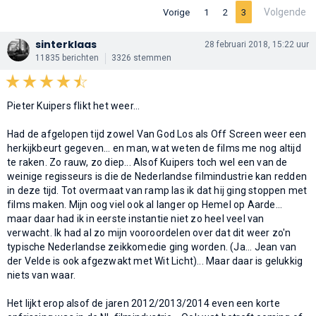
Volgende
Vorige
1
2
3
sinterklaas
28 februari 2018, 15:22 uur
11835 berichten
3326 stemmen
Pieter Kuipers flikt het weer...
Had de afgelopen tijd zowel Van God Los als Off Screen weer een
herkijkbeurt gegeven... en man, wat weten de films me nog altijd
te raken. Zo rauw, zo diep... Alsof Kuipers toch wel een van de
weinige regisseurs is die de Nederlandse filmindustrie kan redden
in deze tijd. Tot overmaat van ramp las ik dat hij ging stoppen met
films maken. Mijn oog viel ook al langer op Hemel op Aarde...
maar daar had ik in eerste instantie niet zo heel veel van
verwacht. Ik had al zo mijn vooroordelen over dat dit weer zo'n
typische Nederlandse zeikkomedie ging worden. (Ja... Jean van
der Velde is ook afgezwakt met Wit Licht)... Maar daar is gelukkig
niets van waar.
Het lijkt erop alsof de jaren 2012/2013/2014 even een korte