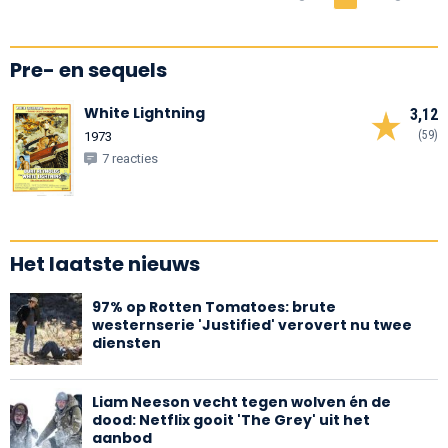
Pre- en sequels
White Lightning
3,12
(59)
1973
7 reacties
Het laatste nieuws
97% op Rotten Tomatoes: brute
westernserie 'Justified' verovert nu twee
diensten
Liam Neeson vecht tegen wolven én de
dood: Netflix gooit 'The Grey' uit het
aanbod