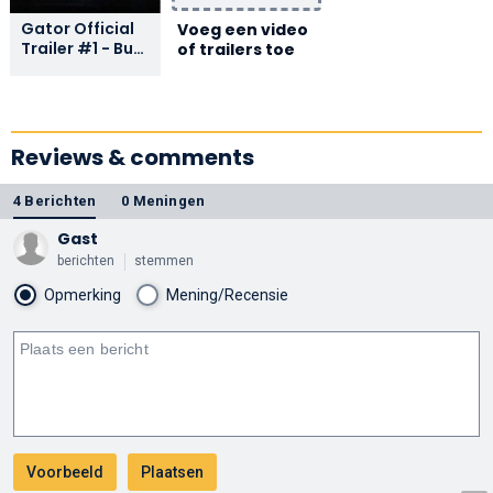
Gator Official
Voeg een video
Trailer #1 - Burt
of trailers toe
Reynolds Movie
(1976) HD
Reviews & comments
4 Berichten
0 Meningen
Gast
berichten
stemmen
Opmerking
Mening/Recensie