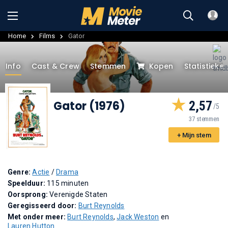
Home
Films
Gator
Info
Cast & Crew
Stemmen
Kopen
Statistieke
Gator (1976)
2,57
37 stemmen
+ Mijn stem
Genre:
Actie
/
Drama
Speelduur:
115 minuten
Oorsprong:
Verenigde Staten
Geregisseerd door:
Burt Reynolds
Met onder meer:
Burt Reynolds
,
Jack Weston
en
Lauren Hutton