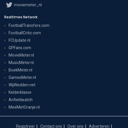
moviemeter_nl
Realtimes Network
FootballTransfers.com
FootballCritic.com
FCUpdate.nl
GPFans.com
MovieMeter.nl
MusicMeter.nl
BoekMeter.nl
GamesMeter.nl
WijWedden.net
Kelderklasse
Anfieldwatch
MeeMetOranje.nl
Registreer
Contact ons
Over ons
Adverteren