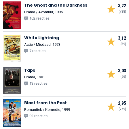
The Ghost and the Darkness
3,22
(738)
Drama / Avontuur, 1996
102 reacties
White Lightning
3,12
(59)
Actie / Misdaad, 1973
7 reacties
Taps
3,03
(96)
Drama, 1981
13 reacties
Blast from the Past
2,95
(779)
Romantiek / Komedie, 1999
92 reacties