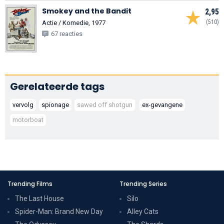
Smokey and the Bandit
2,95
(510)
Actie / Komedie, 1977
67 reacties
Gerelateerde tags
vervolg
spionage
sawed off shotgun
ex-gevangene
motorboat
Trending Films
Trending Series
The Last House
Silo
Spider-Man: Brand New Day
Alley Cats