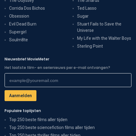
The Odyssey
The Shards
Corrida Dos Bichos
Ted Lasso
Obsession
Sugar
Evil Dead Burn
Stuart Fails to Save the
Universe
Supergirl
My Life with the Walter Boys
Soulm8te
Sterling Point
Nieuwsbrief MovieMeter
Het laatste film- en serienieuws per e-mail ontvangen?
Populaire toplijsten
Top 250 beste films aller tijden
Top 250 beste sciencefiction films aller tijden
Top 250 beste thriller films aller tijden