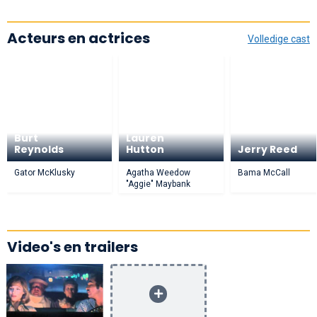
Acteurs en actrices
Volledige cast
Burt
Lauren
Reynolds
Hutton
Jerry Reed
Gator McKlusky
Agatha Weedow
Bama McCall
"Aggie" Maybank
Video's en trailers