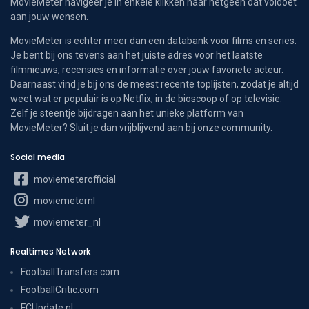
MovieMeter navigeer je in enkele klikken naar hetgeen dat voldoet
aan jouw wensen.
MovieMeter is echter meer dan een databank voor films en series.
Je bent bij ons tevens aan het juiste adres voor het laatste
filmnieuws, recensies en informatie over jouw favoriete acteur.
Daarnaast vind je bij ons de meest recente toplijsten, zodat je altijd
weet wat er populair is op Netflix, in de bioscoop of op televisie.
Zelf je steentje bijdragen aan het unieke platform van
MovieMeter? Sluit je dan vrijblijvend aan bij onze community.
Social media
moviemeterofficial
moviemeternl
moviemeter_nl
Realtimes Network
FootballTransfers.com
FootballCritic.com
FCUpdate.nl