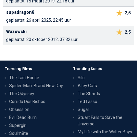
geplaatst: 15 maart 2019, 22:18 uur
supadragon8
2,5
geplaatst: 26 april 2025, 22:45 uur
Wazowski
2,5
geplaatst: 20 oktober 2012, 07:32 uur
Trending Films
Trending Series
The Last House
Silo
Spider-Man: Brand New Day
Alley Cats
The Odyssey
The Shards
Corrida Dos Bichos
Ted Lasso
Obsession
Sugar
Evil Dead Burn
Stuart Fails to Save the
Universe
Supergirl
My Life with the Walter Boys
Soulm8te