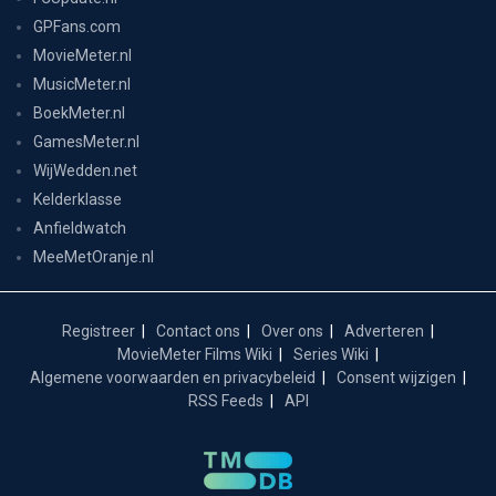
GPFans.com
MovieMeter.nl
MusicMeter.nl
BoekMeter.nl
GamesMeter.nl
WijWedden.net
Kelderklasse
Anfieldwatch
MeeMetOranje.nl
Registreer
Contact ons
Over ons
Adverteren
MovieMeter Films Wiki
Series Wiki
Algemene voorwaarden en privacybeleid
Consent wijzigen
RSS Feeds
API