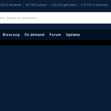
4.814 seizoenen
657.855 acteurs
200.505 gebruikers
9.470.814 stemmen
Bioscoop
On demand
Forum
Updates