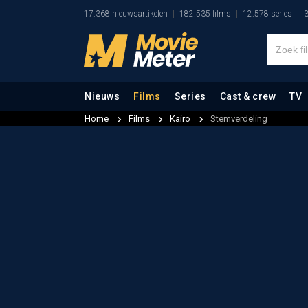
17.368 nieuwsartikelen
182.535 films
12.578 series
3
Nieuws
Films
Series
Cast & crew
TV
Home
Films
Kairo
Stemverdeling