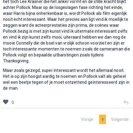
het toch Lee Krasner die het anker vormt en de stille kracht blijkt
achter Pollock. Maar op de losgeslagen fase richting het einde,
waar Harris bijna onherkenbaar is, wordt Pollock als film eigenlijk
nooit echt interessant. Waar het precies aan ligt vind ik moeilijk te
zeggen want de acteerprestaties zijn prima, de scènes waar
Pollock bezig is met zijn kunst vind ik uitermate interessant zelfs
en vind ik zijn kunst zelfs mooi, uiteraard hebben we dan nog de
mooie Connelly die de boel van vrolijk schoon voorziet en zijn er
toch interessante momenten te noemen zoals de cameraman die
Pollock volgt en bepaalde uitbarstingen zoals tijdens
Thanksgiving.
Maar zoals gezegd, super interessant wordt het allemaal nooit.
Het is op zijn hoogst aardig te noemen en Pollock valt als geheel
wel een beetje tegen of je moet ontzettend geïnteresseerd zijn in
de man.
0
Vorige
Volgende
1