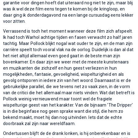
garantie voor dingen hoeft dat uiteraard nog niet te zijn, maar blij
was ik wel deze film eens tegen te komen bij de kringloop, en
daar ging ik donderdagavond na een lange cursusdag eens lekker
voor zitten.
Verrassend is toch het moment wanneer deze film zich afspeelt.
Ik had toch Warhol achtige tijden en fasen verwacht zo half jaren
tachtig. Maar Pollock blijkt nogal wat ouder te zijn, en de man zijn
carrière speelt toch vooral vlak na de oorlog. Duidelijk is dan al dat
het niet altijd allemaal even goed gaat in de beste man zijn
bovenkamer. En daar zijn we weer met de meeste kunstenaars
en muzikanten die zichzelf en hun geest verliezen in hun
mogelijkheden, fantasie, gevoeligheid, wispelturigheid en als
gevolg ontsporen in iedere zin van het woord. Daarnaast is er de
gebruikelijke parallel, die we tevens net zo vaak zien, in de vorm
van de critici die het allemaal maar niets vinden. Wat dat betreft is
Pollock weinig vernieuwend maar toont wel de fragiele
wispelturige geest van het karakter. Van de bijnaam 'The Dripper'
is in die beginfase nog geen sprake want die stijl, die hem zo
bekend maakt, moet hij dan nog uitvinden. Iets dat de echte
doorbraak zal zijn naar wereldfaam.
Ondertussen blijft de de drank lonken, is hij onberekenbaar en is