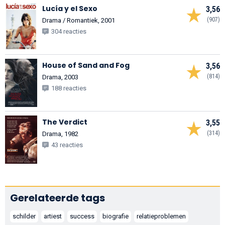
Lucía y el Sexo
3,56
(907)
Drama / Romantiek, 2001
304 reacties
House of Sand and Fog
3,56
(814)
Drama, 2003
188 reacties
The Verdict
3,55
(314)
Drama, 1982
43 reacties
Gerelateerde tags
schilder
artiest
success
biografie
relatieproblemen