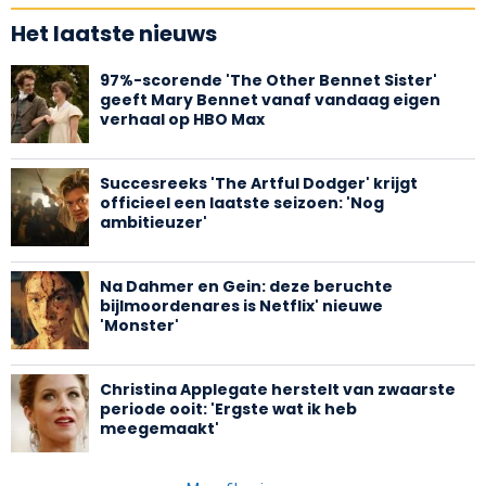
Het laatste nieuws
97%-scorende 'The Other Bennet Sister'
geeft Mary Bennet vanaf vandaag eigen
verhaal op HBO Max
Succesreeks 'The Artful Dodger' krijgt
officieel een laatste seizoen: 'Nog
ambitieuzer'
Na Dahmer en Gein: deze beruchte
bijlmoordenares is Netflix' nieuwe
'Monster'
Christina Applegate herstelt van zwaarste
periode ooit: 'Ergste wat ik heb
meegemaakt'