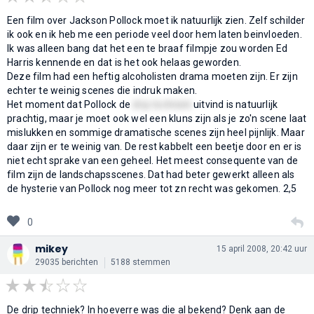
Een film over Jackson Pollock moet ik natuurlijk zien. Zelf schilder
ik ook en ik heb me een periode veel door hem laten beinvloeden.
Ik was alleen bang dat het een te braaf filmpje zou worden Ed
Harris kennende en dat is het ook helaas geworden.
Deze film had een heftig alcoholisten drama moeten zijn. Er zijn
echter te weinig scenes die indruk maken.
Het moment dat Pollock de
drip techniek
uitvind is natuurlijk
prachtig, maar je moet ook wel een kluns zijn als je zo'n scene laat
mislukken en sommige dramatische scenes zijn heel pijnlijk. Maar
daar zijn er te weinig van. De rest kabbelt een beetje door en er is
niet echt sprake van een geheel. Het meest consequente van de
film zijn de landschapsscenes. Dat had beter gewerkt alleen als
de hysterie van Pollock nog meer tot zn recht was gekomen. 2,5
0
mikey
15 april 2008, 20:42 uur
29035 berichten
5188 stemmen
De drip techniek? In hoeverre was die al bekend? Denk aan de