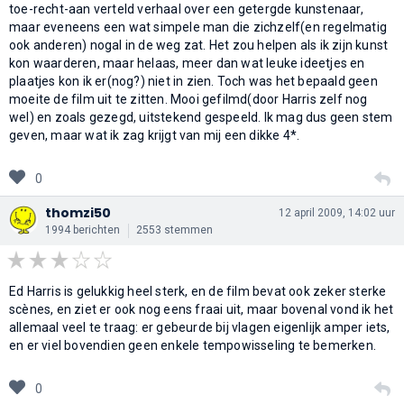
toe-recht-aan verteld verhaal over een getergde kunstenaar,
maar eveneens een wat simpele man die zichzelf(en regelmatig
ook anderen) nogal in de weg zat. Het zou helpen als ik zijn kunst
kon waarderen, maar helaas, meer dan wat leuke ideetjes en
plaatjes kon ik er(nog?) niet in zien. Toch was het bepaald geen
moeite de film uit te zitten. Mooi gefilmd(door Harris zelf nog
wel) en zoals gezegd, uitstekend gespeeld. Ik mag dus geen stem
geven, maar wat ik zag krijgt van mij een dikke 4*.
0
thomzi50
12 april 2009, 14:02 uur
1994 berichten
2553 stemmen
Ed Harris is gelukkig heel sterk, en de film bevat ook zeker sterke
scènes, en ziet er ook nog eens fraai uit, maar bovenal vond ik het
allemaal veel te traag: er gebeurde bij vlagen eigenlijk amper iets,
en er viel bovendien geen enkele tempowisseling te bemerken.
0