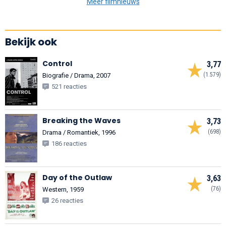
Meer filmnieuws
Bekijk ook
Control
3,77
(1.579)
Biografie / Drama, 2007
521 reacties
Breaking the Waves
3,73
(698)
Drama / Romantiek, 1996
186 reacties
Day of the Outlaw
3,63
(76)
Western, 1959
26 reacties