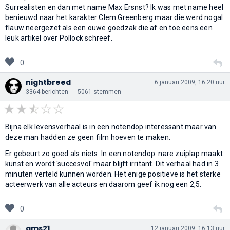
Surrealisten en dan met name Max Ersnst? Ik was met name heel
benieuwd naar het karakter Clem Greenberg maar die werd nogal
flauw neergezet als een ouwe goedzak die af en toe eens een
leuk artikel over Pollock schreef.
0
nightbreed
6 januari 2009, 16:20 uur
3364 berichten
5061 stemmen
Bijna elk levensverhaal is in een notendop interessant maar van
deze man hadden ze geen film hoeven te maken.
Er gebeurt zo goed als niets. In een notendop: nare zuiplap maakt
kunst en wordt 'succesvol' maar blijft irritant. Dit verhaal had in 3
minuten verteld kunnen worden. Het enige positieve is het sterke
acteerwerk van alle acteurs en daarom geef ik nog een 2,5.
0
ams21
12 januari 2009, 16:13 uur