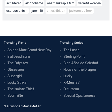
schilderen
alcoholisme
onafhankelijke film
verliefd worden
expressionism
jaren 40
art exhibition
jackson pollock
Trending Films
Trending Series
Spider-Man: Brand New Day
Ted Lasso
Evil Dead Burn
Sterling Point
The Odyssey
Cien Años de Soledad
Obsession
House of the Dragon
Supergirl
Lucky
Lucky Strike
X-Men '97
The Isolate Thief
Futurama
Soulm8te
Special Ops: Lioness
Nieuwsbrief MovieMeter