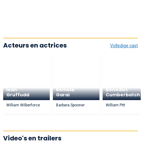
Acteurs en actrices
Volledige cast
Ioan
Romola
Benedict
Gruffudd
Garai
Cumberbatch
William Wilberforce
Barbara Spooner
William Pitt
Video's en trailers