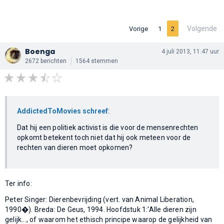
Volgende
Vorige
1
2
Boenga
4 juli 2013, 11:47 uur
2672 berichten
1564 stemmen
AddictedToMovies schreef
:
Dat hij een politiek activist is die voor de mensenrechten
opkomt betekent toch niet dat hij ook meteen voor de
rechten van dieren moet opkomen?
Ter info:
Peter Singer: Dierenbevrijding (vert. van Animal Liberation,
1990�). Breda: De Geus, 1994. Hoofdstuk 1:'Alle dieren zijn
gelijk..., of waarom het ethisch principe waarop de gelijkheid van