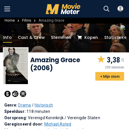
Home
Films
Amazing Grace
Info
Cast & Crew
Stemmen
Kopen
Statistieke
Amazing Grace
3,38
(2006)
209 stemmen
+ Mijn stem
Genre:
Drama
/
Historisch
Speelduur:
118 minuten
Oorsprong:
Verenigd Koninkrijk / Verenigde Staten
Geregisseerd door:
Michael Apted