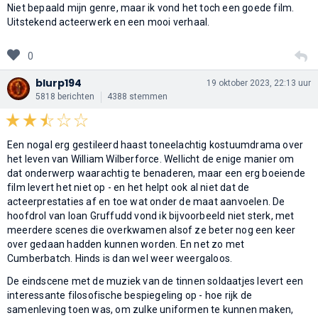
Niet bepaald mijn genre, maar ik vond het toch een goede film.
Uitstekend acteerwerk en een mooi verhaal.
0
blurp194
19 oktober 2023, 22:13 uur
5818 berichten
4388 stemmen
Een nogal erg gestileerd haast toneelachtig kostuumdrama over
het leven van William Wilberforce. Wellicht de enige manier om
dat onderwerp waarachtig te benaderen, maar een erg boeiende
film levert het niet op - en het helpt ook al niet dat de
acteerprestaties af en toe wat onder de maat aanvoelen. De
hoofdrol van Ioan Gruffudd vond ik bijvoorbeeld niet sterk, met
meerdere scenes die overkwamen alsof ze beter nog een keer
over gedaan hadden kunnen worden. En net zo met
Cumberbatch. Hinds is dan wel weer weergaloos.
De eindscene met de muziek van de tinnen soldaatjes levert een
interessante filosofische bespiegeling op - hoe rijk de
samenleving toen was, om zulke uniformen te kunnen maken,