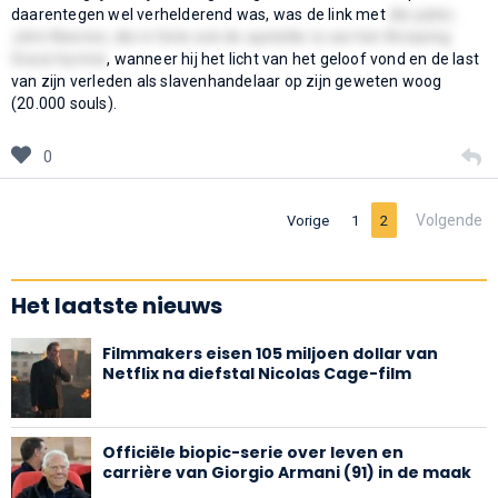
daarentegen wel verhelderend was, was de link met
die pater,
John Newton, die in feite ook de opsteller is van het Amazing
Grace hymne
, wanneer hij het licht van het geloof vond en de last
van zijn verleden als slavenhandelaar op zijn geweten woog
(20.000 souls).
0
Volgende
Vorige
1
2
Het laatste nieuws
Filmmakers eisen 105 miljoen dollar van
Netflix na diefstal Nicolas Cage-film
Officiële biopic-serie over leven en
carrière van Giorgio Armani (91) in de maak