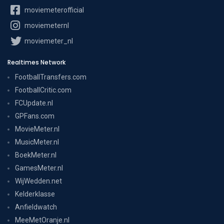
moviemeterofficial
moviemeternl
moviemeter_nl
Realtimes Network
FootballTransfers.com
FootballCritic.com
FCUpdate.nl
GPFans.com
MovieMeter.nl
MusicMeter.nl
BoekMeter.nl
GamesMeter.nl
WijWedden.net
Kelderklasse
Anfieldwatch
MeeMetOranje.nl