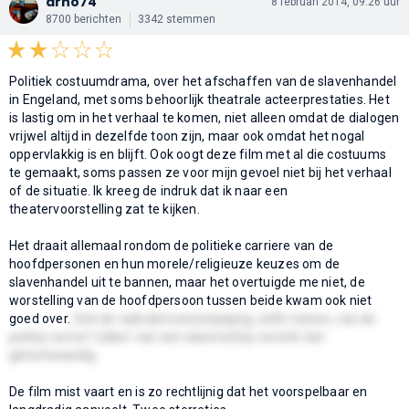
arno74
8 februari 2014, 09:26 uur
8700 berichten
3342 stemmen
Politiek costuumdrama, over het afschaffen van de slavenhandel
in Engeland, met soms behoorlijk theatrale acteerprestaties. Het
is lastig om in het verhaal te komen, niet alleen omdat de dialogen
vrijwel altijd in dezelfde toon zijn, maar ook omdat het nogal
oppervlakkig is en blijft. Ook oogt deze film met al die costuums
te gemaakt, soms passen ze voor mijn gevoel niet bij het verhaal
of de situatie. Ik kreeg de indruk dat ik naar een
theatervoorstelling zat te kijken.
Het draait allemaal rondom de politieke carriere van de
hoofdpersonen en hun morele/religieuze keuzes om de
slavenhandel uit te bannen, maar het overtuigde me niet, de
worstelling van de hoofdpersoon tussen beide kwam ook niet
goed over.
Ook de radicale koerswijziging, zelfs tranen, van de
politici na het 'ruiken' van een slavenschip vond ik niet
geloofwaardig.
De film mist vaart en is zo rechtlijnig dat het voorspelbaar en