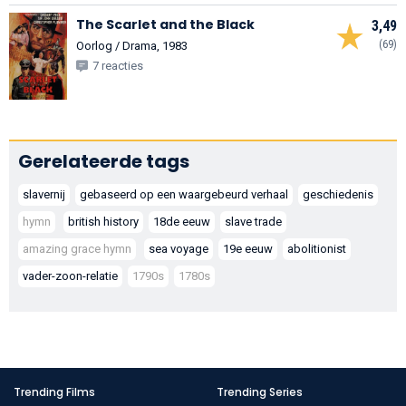
The Scarlet and the Black
3,49
(69)
Oorlog / Drama, 1983
7 reacties
Gerelateerde tags
slavernij
gebaseerd op een waargebeurd verhaal
geschiedenis
hymn
british history
18de eeuw
slave trade
amazing grace hymn
sea voyage
19e eeuw
abolitionist
vader-zoon-relatie
1790s
1780s
Trending Films
Trending Series