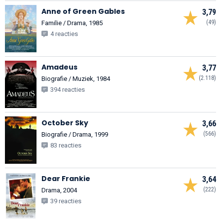
Anne of Green Gables
3,79
(49)
Familie / Drama, 1985
4 reacties
Amadeus
3,77
(2.118)
Biografie / Muziek, 1984
394 reacties
October Sky
3,66
(566)
Biografie / Drama, 1999
83 reacties
Dear Frankie
3,64
(222)
Drama, 2004
39 reacties