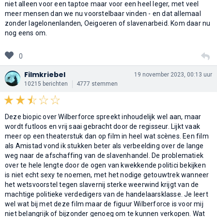
niet alleen voor een taptoe maar voor een heel leger, met veel
meer mensen dan we nu voorstelbaar vinden - en dat allemaal
zonder lagelonenlanden, Oeigoeren of slavenarbeid. Kom daar nu
nog eens om.
0
Filmkriebel
19 november 2023, 00:13 uur
10215 berichten
4777 stemmen
Deze biopic over Wilberforce spreekt inhoudelijk wel aan, maar
wordt futloos en vrij saai gebracht door de regisseur. Lijkt vaak
meer op een theaterstuk dan op film in heel wat scènes. Een film
als Amistad vond ik stukken beter als verbeelding over de lange
weg naar de afschaffing van de slavenhandel. De problematiek
over te hele lengte door de ogen van kwekkende politici bekijken
is niet echt sexy te noemen, met het nodige getouwtrek wanneer
het wetsvoorstel tegen slavernij sterke weerwind krijgt van de
machtige politieke verdedigers van de handelaarsklasse. Je leert
wel wat bij met deze film maar de figuur Wilberforce is voor mij
niet belangrijk of bijzonder genoeg om te kunnen verkopen. Wat