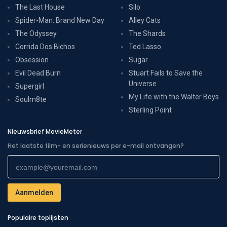
The Last House
Silo
Spider-Man: Brand New Day
Alley Cats
The Odyssey
The Shards
Corrida Dos Bichos
Ted Lasso
Obsession
Sugar
Evil Dead Burn
Stuart Fails to Save the
Universe
Supergirl
My Life with the Walter Boys
Soulm8te
Sterling Point
Nieuwsbrief MovieMeter
Het laatste film- en serienieuws per e-mail ontvangen?
Populaire toplijsten