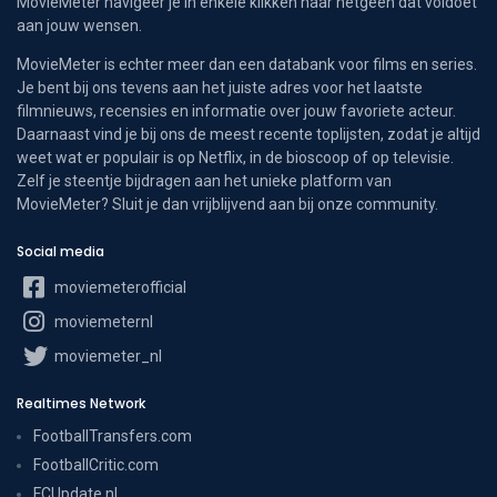
MovieMeter navigeer je in enkele klikken naar hetgeen dat voldoet
aan jouw wensen.
MovieMeter is echter meer dan een databank voor films en series.
Je bent bij ons tevens aan het juiste adres voor het laatste
filmnieuws, recensies en informatie over jouw favoriete acteur.
Daarnaast vind je bij ons de meest recente toplijsten, zodat je altijd
weet wat er populair is op Netflix, in de bioscoop of op televisie.
Zelf je steentje bijdragen aan het unieke platform van
MovieMeter? Sluit je dan vrijblijvend aan bij onze community.
Social media
moviemeterofficial
moviemeternl
moviemeter_nl
Realtimes Network
FootballTransfers.com
FootballCritic.com
FCUpdate.nl