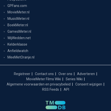
GPFans.com
MovieMeter.nl
MusicMeter.nl
BoekMeter.nl
GamesMeter.nl
WijWedden.net
Kelderklasse
Anfieldwatch
MeeMetOranje.nl
Registreer
Contact ons
Over ons
Adverteren
MovieMeter Films Wiki
Series Wiki
Algemene voorwaarden en privacybeleid
Consent wijzigen
RSS Feeds
API