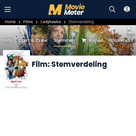
Home
Films
Ladyhawke
Stemverdeling
Info
Cast & Crew
Stemmen
Kopen
Statistieke
Film: Stemverdeling