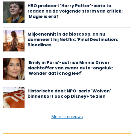
HBO probeert 'Harry Potter'-serie te
redden na de volgende storm van kritiek:
'Magie is eraf'
Miljoenenhit in de bioscoop, en nu
domineert hij Netflix: 'Final Destination:
Bloodlines'
'Emily in Paris'-actrice Minnie Driver
slachtoffer van zwaar auto-ongeluk:
'Wonder dat ik nog leef'
Historische deal: NPO-serie 'Wolven'
binnenkort ook op Disney+ te zien
Meer filmnieuws