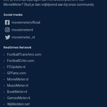
MovieMeter? Sluit je dan vrijblijvend aan bij onze community.
Social media
moviemeterofficial
moviemeternl
moviemeter_nl
Realtimes Network
FootballTransfers.com
FootballCritic.com
FCUpdate.nl
GPFans.com
MovieMeter.nl
MusicMeter.nl
BoekMeter.nl
GamesMeter.nl
WijWedden.net