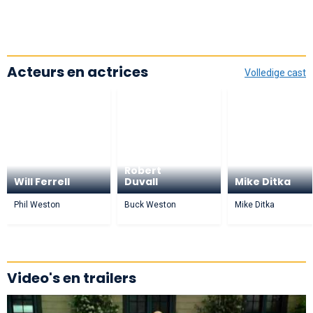
Acteurs en actrices
Volledige cast
Robert
Will Ferrell
Duvall
Mike Ditka
Phil Weston
Buck Weston
Mike Ditka
Video's en trailers