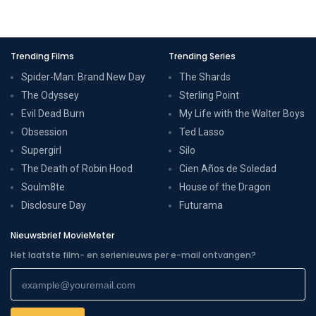
Trending Films
Trending Series
Spider-Man: Brand New Day
The Shards
The Odyssey
Sterling Point
Evil Dead Burn
My Life with the Walter Boys
Obsession
Ted Lasso
Supergirl
Silo
The Death of Robin Hood
Cien Años de Soledad
Soulm8te
House of the Dragon
Disclosure Day
Futurama
Nieuwsbrief MovieMeter
Het laatste film- en serienieuws per e-mail ontvangen?