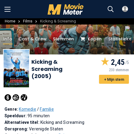
Home
Films
Kicking & Screaming
Info
Cast & Crew
Stemmen
Kopen
Statistieke
2,45
Kicking &
Screaming
233 stemmen
(2005)
+ Mijn stem
Genre:
Komedie
/
Familie
Speelduur:
95 minuten
Alternatieve titel:
Kicking and Screaming
Oorsprong:
Verenigde Staten