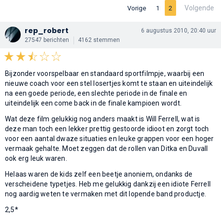
Volgende
Vorige
1
2
rep_robert
6 augustus 2010, 20:40 uur
27547 berichten
4162 stemmen
Bijzonder voorspelbaar en standaard sportfilmpje, waarbij een
nieuwe coach voor een stel losertjes komt te staan en uiteindelijk
na een goede periode, een slechte periode in de finale en
uiteindelijk een come back in de finale kampioen wordt.
Wat deze film gelukkig nog anders maakt is Will Ferrell, wat is
deze man toch een lekker prettig gestoorde idioot en zorgt toch
voor een aantal dwaze situaties en leuke grappen voor een hoger
vermaak gehalte. Moet zeggen dat de rollen van Ditka en Duvall
ook erg leuk waren.
Helaas waren de kids zelf een beetje anoniem, ondanks de
verscheidene typetjes. Heb me gelukkig dankzij een idiote Ferrell
nog aardig weten te vermaken met dit lopende band productje.
2,5*