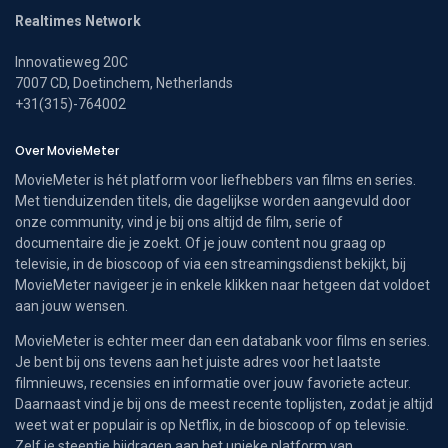
Realtimes Network
Innovatieweg 20C
7007 CD, Doetinchem, Netherlands
+31(315)-764002
Over MovieMeter
MovieMeter is hét platform voor liefhebbers van films en series.
Met tienduizenden titels, die dagelijkse worden aangevuld door
onze community, vind je bij ons altijd de film, serie of
documentaire die je zoekt. Of je jouw content nou graag op
televisie, in de bioscoop of via een streamingsdienst bekijkt, bij
MovieMeter navigeer je in enkele klikken naar hetgeen dat voldoet
aan jouw wensen.
MovieMeter is echter meer dan een databank voor films en series.
Je bent bij ons tevens aan het juiste adres voor het laatste
filmnieuws, recensies en informatie over jouw favoriete acteur.
Daarnaast vind je bij ons de meest recente toplijsten, zodat je altijd
weet wat er populair is op Netflix, in de bioscoop of op televisie.
Zelf je steentje bijdragen aan het unieke platform van