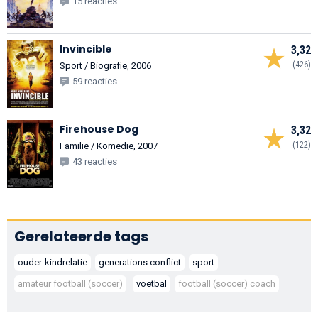
15 reacties
Invincible
3,32
(426)
Sport / Biografie, 2006
59 reacties
Firehouse Dog
3,32
(122)
Familie / Komedie, 2007
43 reacties
Gerelateerde tags
ouder-kindrelatie
generations conflict
sport
amateur football (soccer)
voetbal
football (soccer) coach