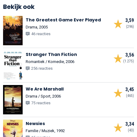
Bekijk ook
The Greatest Game Ever Played
3,59
(296)
Drama, 2005
46 reacties
Stranger Than Fiction
3,56
(1.275)
Romantiek / Komedie, 2006
256 reacties
We Are Marshall
3,45
(465)
Drama / Sport, 2006
75 reacties
Newsies
3,34
(43)
Familie / Muziek, 1992