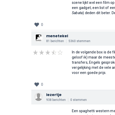
scene lijkt wel een film o
een gadget, een list of ee
Sabata
) deden dit beter. 
0
menetekel
81 berichten
5360 stemmen
In de volgende box is de f
geloof ik) maar de meeste
transfers, Engels gesprok
vergelijking met de vele 
voor een goede prijs.
0
lezertje
938 berichten
0 stemmen
Een spaghetti western met