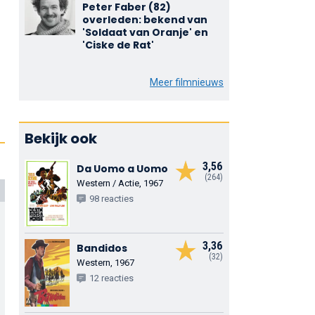
Peter Faber (82)
overleden: bekend van
'Soldaat van Oranje' en
'Ciske de Rat'
Meer filmnieuws
Bekijk ook
3,56
Da Uomo a Uomo
(264)
Western / Actie, 1967
98 reacties
3,36
Bandidos
(32)
Western, 1967
12 reacties