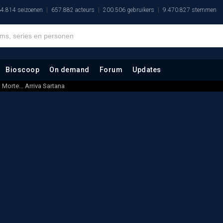
4.814 seizoenen
657.882 acteurs
200.506 gebruikers
9.470.827 stemmen
Bioscoop
On demand
Forum
Updates
 Morte... Arriva Sartana