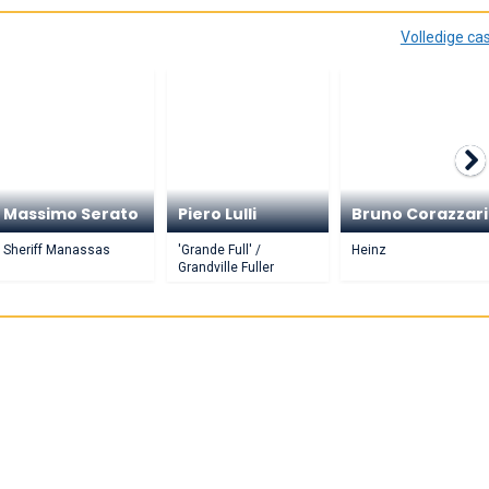
Volledige ca
Massimo Serato
Piero Lulli
Bruno Corazzari
Sheriff Manassas
'Grande Full' /
Heinz
Grandville Fuller