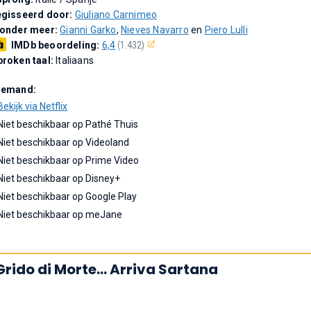
gisseerd door:
Giuliano Carnimeo
 onder meer:
Gianni Garko
,
Nieves Navarro
en
Piero Lulli
IMDb beoordeling:
6,4
(1.432)
roken taal:
Italiaans
Demand:
Bekijk via Netflix
Niet beschikbaar op Pathé Thuis
Niet beschikbaar op Videoland
Niet beschikbaar op Prime Video
Niet beschikbaar op Disney+
Niet beschikbaar op Google Play
Niet beschikbaar op meJane
Grido di Morte... Arriva Sartana