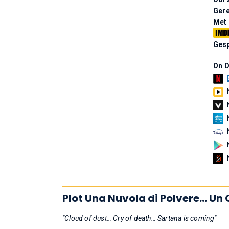
Gere
Met
Gesp
On 
Plot Una Nuvola di Polvere... Un 
"Cloud of dust… Cry of death… Sartana is coming"