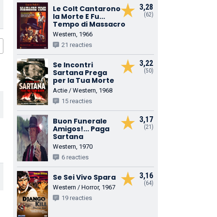
3,28
Le Colt Cantarono
(62)
la Morte E Fu...
Tempo di Massacro
Western, 1966
21 reacties
3,22
Se Incontri
(50)
Sartana Prega
per la Tua Morte
Actie / Western, 1968
15 reacties
3,17
Buon Funerale
(21)
Amigos!... Paga
Sartana
Western, 1970
6 reacties
3,16
Se Sei Vivo Spara
(64)
Western / Horror, 1967
19 reacties