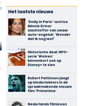
st
Het laatste nieuws
'Emily in Paris'-actrice
Minnie Driver
slachtoffer van zwaar
auto-ongeluk: 'Wonder
dat ik nog leef'
Renato Baldini
Frank Braña
Franco Pesc
Historische deal: NPO-
'Nobody'
Sam Puttnam / One-
Professor Pon P
serie 'Wolven'
Eye
binnenkort ook op
Disney+ te zien
Robert Pattinson jaagt
op kinderlokkers in de
spraakmakende nieuwe
film 'Primetime'
Nederlands filmicoon