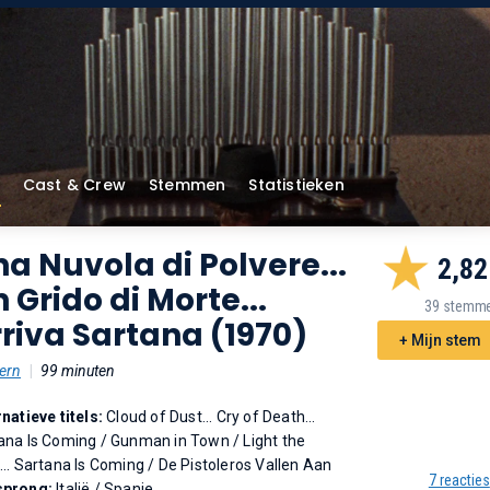
Cast & Crew
Stemmen
Statistieken
a Nuvola di Polvere...
2,82
 Grido di Morte...
39 stemm
riva Sartana (1970)
+ Mijn stem
ern
|
99 minuten
rnatieve titels:
Cloud of Dust... Cry of Death...
ana Is Coming
/
Gunman in Town
/
Light the
... Sartana Is Coming
/
De Pistoleros Vallen Aan
7 reacties
sprong:
Italië / Spanje