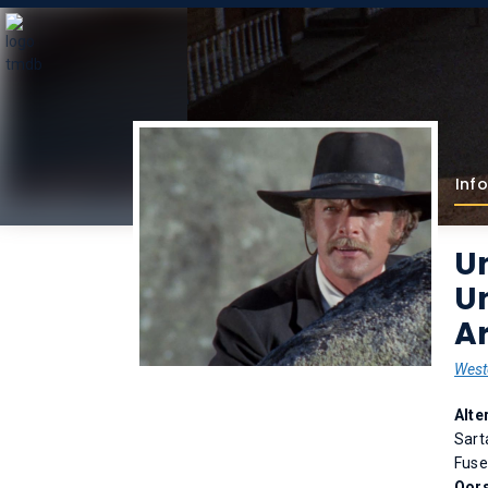
Info
Un
Un
Ar
West
Alte
Sart
Fuse
Oor