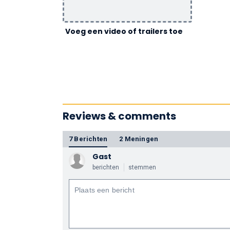
Voeg een video of trailers toe
Reviews & comments
7 Berichten
2 Meningen
Gast
berichten
stemmen