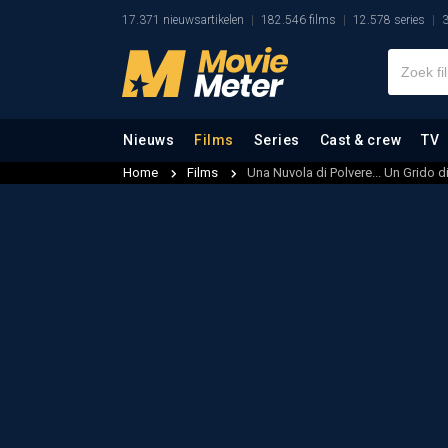
17.371 nieuwsartikelen
182.546 films
12.578 series
3
Nieuws
Films
Series
Cast & crew
TV
Home
Films
Una Nuvola di Polvere... Un Grido di