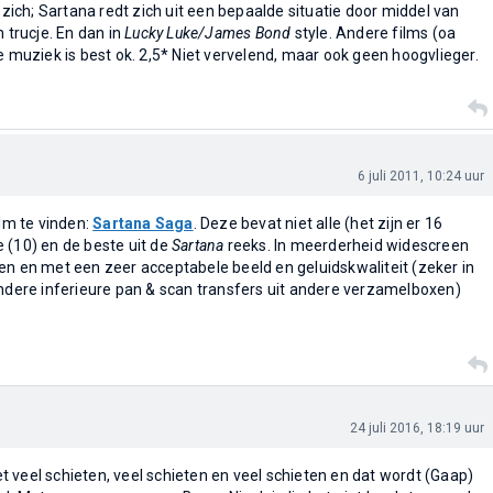
p zich; Sartana redt zich uit een bepaalde situatie door middel van
n trucje. En dan in
Lucky Luke/James Bond
style. Andere films (oa
De muziek is best ok. 2,5* Niet vervelend, maar ook geen hoogvlieger.
6 juli 2011, 10:24 uur
ilm te vinden:
Sartana Saga
. Deze bevat niet alle (het zijn er 16
 (10) en de beste uit de
Sartana
reeks. In meerderheid widescreen
en en met een zeer acceptabele beeld en geluidskwaliteit (zeker in
andere inferieure pan & scan transfers uit andere verzamelboxen)
24 juli 2016, 18:19 uur
 veel schieten, veel schieten en veel schieten en dat wordt (Gaap)