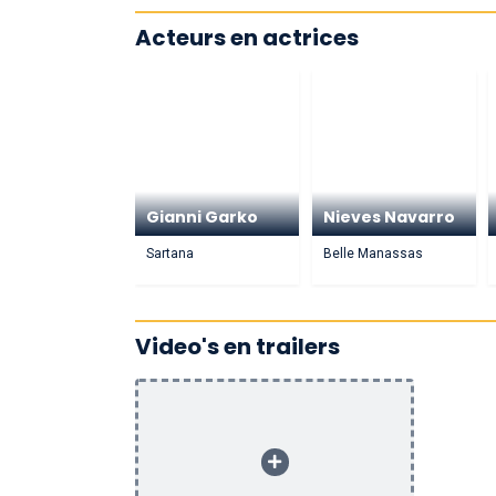
Acteurs en actrices
Gianni Garko
Nieves Navarro
Sartana
Belle Manassas
Video's en trailers