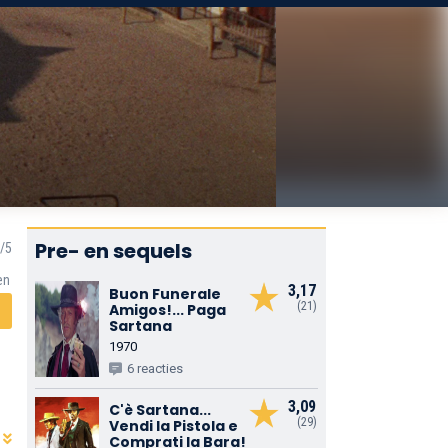
Pre- en sequels
en
3,17
Buon Funerale
(21)
Amigos!... Paga
Sartana
1970
6 reacties
3,09
C'è Sartana...
(29)
Vendi la Pistola e
Comprati la Bara!