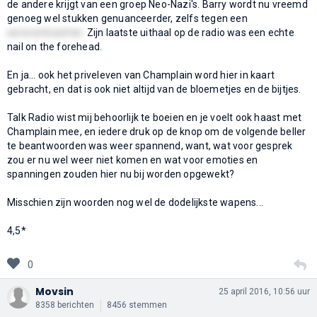
de andere krijgt van een groep Neo-Nazi's. Barry wordt nu vreemd
genoeg wel stukken genuanceerder, zelfs tegen een
serieverkrachter.
Zijn laatste uithaal op de radio was een echte
nail on the forehead.
En ja... ook het priveleven van Champlain word hier in kaart
gebracht, en dat is ook niet altijd van de bloemetjes en de bijtjes.
Talk Radio wist mij behoorlijk te boeien en je voelt ook haast met
Champlain mee, en iedere druk op de knop om de volgende beller
te beantwoorden was weer spannend, want, wat voor gesprek
zou er nu wel weer niet komen en wat voor emoties en
spanningen zouden hier nu bij worden opgewekt?
Misschien zijn woorden nog wel de dodelijkste wapens...
4,5*
0
Movsin
25 april 2016, 10:56 uur
8358 berichten
8456 stemmen