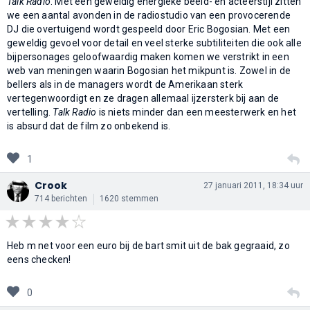
Talk Radio
. Met een geweldig energieke beeld- en acteerstijl zitten
we een aantal avonden in de radiostudio van een provocerende
DJ die overtuigend wordt gespeeld door Eric Bogosian. Met een
geweldig gevoel voor detail en veel sterke subtiliteiten die ook alle
bijpersonages geloofwaardig maken komen we verstrikt in een
web van meningen waarin Bogosian het mikpunt is. Zowel in de
bellers als in de managers wordt de Amerikaan sterk
vertegenwoordigt en ze dragen allemaal ijzersterk bij aan de
vertelling.
Talk Radio
is niets minder dan een meesterwerk en het
is absurd dat de film zo onbekend is.
1
Crook
27 januari 2011, 18:34 uur
714 berichten
1620 stemmen
Heb m net voor een euro bij de bart smit uit de bak gegraaid, zo
eens checken!
0