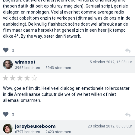
(hopen dat ik dit ooit op blu ray mag zien). Geniaal script, geniale
dialogen en monologen. Veelal over het domme average radio
volk dat opbelt om onzin te verkopen (dit maal was de onzin in de
aanbieding). De knullig flashback scène doet wel afbreuk aan de
film maar daarna herpakt het geheel zich in een heerlijk tempo.
dikke 4*. By the way, beter dan Network.
0
wimnoot
5 oktober 2012, 16:08 uur
3963 berichten
3943 stemmen
Wow, goeie film dit. Heel veel dialoog en emotionele rollercoaster
in die Amerikaanse cultuutr die we of we het willen of niet
allemaal omarmen.
0
jordybeukeboom
23 oktober 2012, 00:53 uur
6797 berichten
2423 stemmen