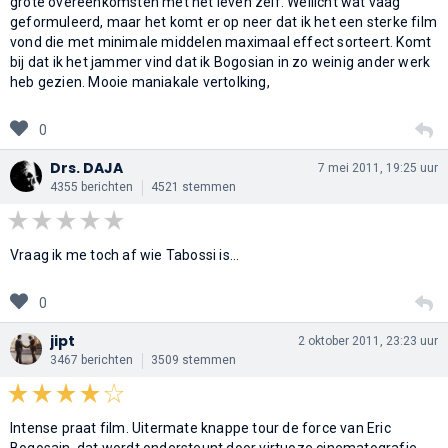
grote overeenkomsten met het leven zelf. Wellicht wat vaag
geformuleerd, maar het komt er op neer dat ik het een sterke film
vond die met minimale middelen maximaal effect sorteert. Komt
bij dat ik het jammer vind dat ik Bogosian in zo weinig ander werk
heb gezien. Mooie maniakale vertolking,
0
Drs. DAJA
7 mei 2011, 19:25 uur
4355 berichten
4521 stemmen
Vraag ik me toch af wie Tabossi is...
0
jipt
2 oktober 2011, 23:23 uur
3467 berichten
3509 stemmen
Intense praat film. Uitermate knappe tour de force van Eric
Bogosain, dat wordt ondersteunt door virtuoze cinematografie