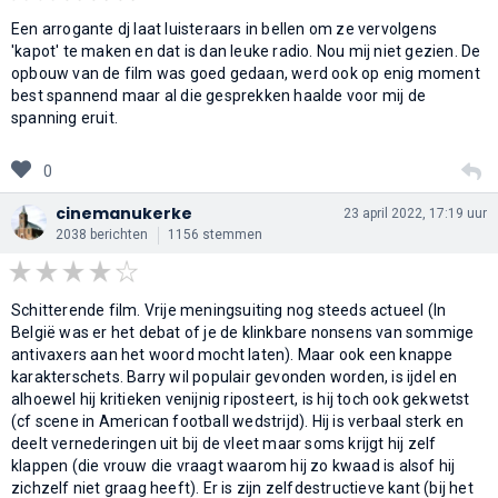
Een arrogante dj laat luisteraars in bellen om ze vervolgens
'kapot' te maken en dat is dan leuke radio. Nou mij niet gezien. De
opbouw van de film was goed gedaan, werd ook op enig moment
best spannend maar al die gesprekken haalde voor mij de
spanning eruit.
0
cinemanukerke
23 april 2022, 17:19 uur
2038 berichten
1156 stemmen
Schitterende film. Vrije meningsuiting nog steeds actueel (In
België was er het debat of je de klinkbare nonsens van sommige
antivaxers aan het woord mocht laten). Maar ook een knappe
karakterschets. Barry wil populair gevonden worden, is ijdel en
alhoewel hij kritieken venijnig riposteert, is hij toch ook gekwetst
(cf scene in American football wedstrijd). Hij is verbaal sterk en
deelt vernederingen uit bij de vleet maar soms krijgt hij zelf
klappen (die vrouw die vraagt waarom hij zo kwaad is alsof hij
zichzelf niet graag heeft). Er is zijn zelfdestructieve kant (bij het