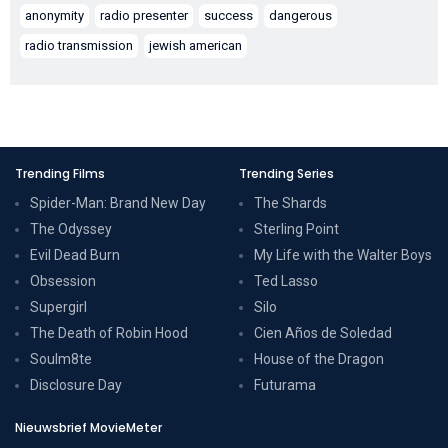
anonymity
radio presenter
success
dangerous
radio transmission
jewish american
Trending Films
Trending Series
Spider-Man: Brand New Day
The Shards
The Odyssey
Sterling Point
Evil Dead Burn
My Life with the Walter Boys
Obsession
Ted Lasso
Supergirl
Silo
The Death of Robin Hood
Cien Años de Soledad
Soulm8te
House of the Dragon
Disclosure Day
Futurama
Nieuwsbrief MovieMeter