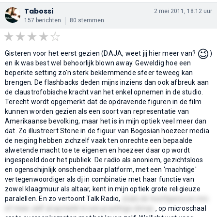
Tabossi
2 mei 2011, 18:12 uur
157 berichten
80 stemmen
😉
Gisteren voor het eerst gezien (DAJA, weet jij hier meer van?
)
en ik was best wel behoorlijk blown away. Geweldig hoe een
beperkte setting zo'n sterk beklemmende sfeer teweeg kan
brengen. De flashbacks deden mijns inziens dan ook afbreuk aan
de claustrofobische kracht van het enkel opnemen in de studio.
Terecht wordt opgemerkt dat de opdravende figuren in de film
kunnen worden gezien als een soort van representatie van
Amerikaanse bevolking, maar het is in mijn optiek veel meer dan
dat. Zo illustreert Stone in de figuur van Bogosian hoezeer media
de neiging hebben zichzelf vaak ten onrechte een bepaalde
alwetende macht toe te eigenen en hoezeer daar op wordt
ingespeeld door het publiek. De radio als anoniem, gezichtsloos
en ogenschijnlijk onschendbaar platform, met een 'machtige'
vertegenwoordiger als dj in combinatie met haar functie van
zowel klaagmuur als altaar, kent in mijn optiek grote religieuze
paralellen. En zo vertoont Talk Radio,
zoals de hoofdpersoon min
of meer zelf al opmerkt in een prachtige climax
, op microschaal