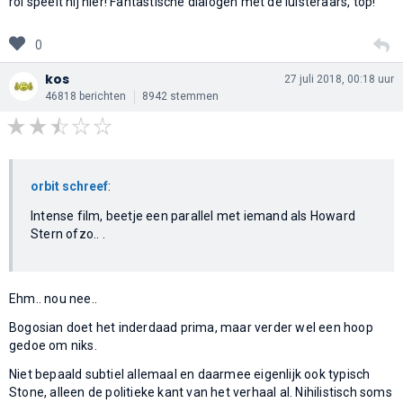
rol speelt hij hier! Fantastische dialogen met de luisteraars, top!
0
kos
27 juli 2018, 00:18 uur
46818 berichten
8942 stemmen
orbit schreef
:
Intense film, beetje een parallel met iemand als Howard
Stern ofzo.. .
Ehm.. nou nee..
Bogosian doet het inderdaad prima, maar verder wel een hoop
gedoe om niks.
Niet bepaald subtiel allemaal en daarmee eigenlijk ook typisch
Stone, alleen de politieke kant van het verhaal al. Nihilistisch soms