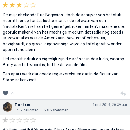
De mij onbekende Eric Bogosian - toch de schrijver van het stuk -
neemt hier op fantastische manier de rol waar van een
"radiotalker", niet van het genre "gebroken harten", maar ene die,
gebruik makend van het machtige medium dat radio nog steeds
is, zowat alles wat de Amerikaan, bewust of onbewust,
bezighoudt, op grove, eigenzinnige wijze op tafel gooit, wonden
openrijtend alom.
Het maakt indruk en eigenlijk zijn die scènes in de studio, waarop
Barry aan het woord is, het beste van de film.
Een apart werk dat goede regie vereist en dat in de figuur van
Stone zeker vindt.
0
Tarkus
4 mei 2016, 20:39 uur
6409 berichten
5315 stemmen
Wellicht vind ik 80% van de Oliver Stone films goed, maar dit is er