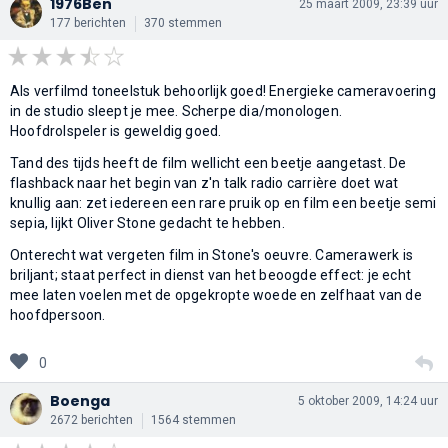
1976Ben
25 maart 2009, 23:39 uur
177 berichten
370 stemmen
Als verfilmd toneelstuk behoorlijk goed! Energieke cameravoering
in de studio sleept je mee. Scherpe dia/monologen.
Hoofdrolspeler is geweldig goed.
Tand des tijds heeft de film wellicht een beetje aangetast. De
flashback naar het begin van z'n talk radio carrière doet wat
knullig aan: zet iedereen een rare pruik op en film een beetje semi
sepia, lijkt Oliver Stone gedacht te hebben.
Onterecht wat vergeten film in Stone's oeuvre. Camerawerk is
briljant; staat perfect in dienst van het beoogde effect: je echt
mee laten voelen met de opgekropte woede en zelfhaat van de
hoofdpersoon.
0
Boenga
5 oktober 2009, 14:24 uur
2672 berichten
1564 stemmen