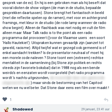
gesprek van de ex). En hij is een gebroken man als hij beseft dat
vooral idioten de show volgen (de man in de studio, bepaalde
gesprekken daartussen). Stone brengt het fantastisch in beeld
(met die reflectie spelen op de ramen), met voor en achtergrond
framings, met kleur in de studio (de rode lamp wanneer de radio
show begint). Alleen de flashback was niet nodig en vult de film
alleen maar. Maar Talk radio is to the point als een radio
programma dat provoceert ((voor de Vlaamse users : een soort
'Hallo Hautekiet'). Uitspraken kunnen gevaarlijk zijn (aanzet tot
geweld, racisme). Altijd twijfel wat er gezegd ook gemeend is of
enkel aandacht trekken? Is de presentator neutraal of moet hij
een morele code naleven ? Stone toont een (extreem) rechtse
mentaliteit in de samenleving (bij Stone zijn politiek en rechts
steeds zijn favoriete boksbal) dat in 1988 nog als een bende
weirdo's en eenzaten wordt voorgesteld (het radio programma
wordt 's nachts uitgezonden,
de moord lijkt door een gestoorde
uitgevoerd te zijn
) maar sinds de bestorming van het Capitool
weten we nu wel beter. Dat Stone daar eens een film over maakt !
1
Shadowed
29 januari, 23:41 uur