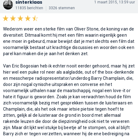
sinterklaas
1 maart 2015, 13:59 uur
11835 berichten
3326 stemmen
Wederom weer een sterke film van Oliver Stone, de koning van de
diversiteit. Ditmaal komt hij met een film waarin eigenlijk geen
ene moer in gebeurd, maar bewijst dat je met slechts een film dat
voornamelijk bestaat uit krachtige discussies en woorden ook een
parel kan maken die je aan het denken zet.
Van Eric Bogosian heb ik echter nooit eerder gehoord, maar hij zet
hier wel een puike rol neer als aalgladde, out of the box-denkende
en messcherpe radiopresentator/underdog Barry Champlain, die,
door zijn nogal cynische uitspraken en converse en het
voornamelijk uithalen naar de maatschappij, nogal een love-it or
hate it figuur is geworden. Zoals je kan verwachten houd de film
zich voornamelijk bezig met gesprekken tussen de luisteraars en
Champlain, die, als het ook maar ietsie pietsie tegen hoeft te
zitten, gelijk al de luisteraar de grond in boord met allemaal
rakende leuzen die door de diepzinnigheid ook niet te verweren
zijn. Maar dit lijkt wel stukje bij beetje af te stompen, ook al blijft
Barry zich er tegen verzetten, wanneer hij de ene bedreiging na