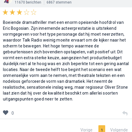
11670 berichten
6867 stemmen
Boeiende dramathriller met een enorm opeisende hoofdrol van
Eric Bogosian. Zijn innemende acteerprestatie is uitstekend
vormgegeven voor het type personage dat hij moet neerzetten,
waardoor Talk Radio weinig moeite ervaart om de kijker naar het
scherm te bewegen. Het hoge tempo waarmee de
gebeurtenissen zich bovendien opstapelen, valt positief uit. Dit
vormt een extra sterke keuze, aangezien het productiebudget
duidelijk niet al te hoog was en zich beperkte tot een gering aantal
locaties. Naar de tweede helft toe begint het scenario een wat
onmenselijke vorm aan te nemen, met theatrale teksten en een
nodeloos geforceerde vorm van dramatiek. Het neemt de
realistische, sensationele inslag weg, maar regisseur Oliver Stone
laat zien dat hij over de kwaliteit beschikt om allerlei soorten
uitgangspunten goed neer te zetten.
0
Vorige
Volgende
1